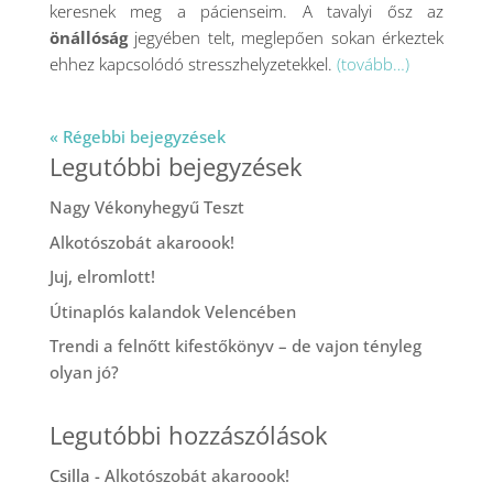
keresnek meg a pácienseim. A tavalyi ősz az
önállóság
jegyében telt, meglepően sokan érkeztek
ehhez kapcsolódó stresszhelyzetekkel.
(tovább…)
« Régebbi bejegyzések
Legutóbbi bejegyzések
Nagy Vékonyhegyű Teszt
Alkotószobát akaroook!
Juj, elromlott!
Útinaplós kalandok Velencében
Trendi a felnőtt kifestőkönyv – de vajon tényleg
olyan jó?
Legutóbbi hozzászólások
Csilla
-
Alkotószobát akaroook!