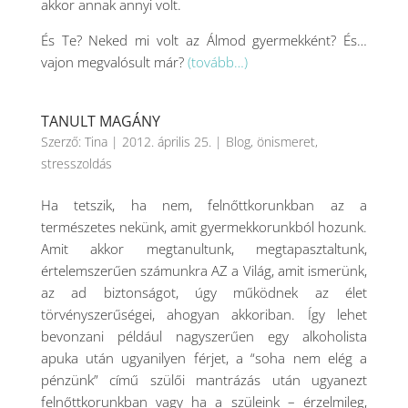
akkor annak annyi volt.
És Te? Neked mi volt az Álmod gyermekként? És…
vajon megvalósult már?
(tovább…)
TANULT MAGÁNY
Szerző:
Tina
|
2012. április 25.
|
Blog
,
önismeret
,
stresszoldás
Ha tetszik, ha nem, felnőttkorunkban az a
természetes nekünk, amit gyermekkorunkból hozunk.
Amit akkor megtanultunk, megtapasztaltunk,
értelemszerűen számunkra AZ a Világ, amit ismerünk,
az ad biztonságot, úgy működnek az élet
törvényszerűségei, ahogyan akkoriban. Így lehet
bevonzani például nagyszerűen egy alkoholista
apuka után ugyanilyen férjet, a “soha nem elég a
pénzünk” című szülői mantrázás után ugyanezt
felnőttkorunkban vagy ha a szüleink – érzelmileg,