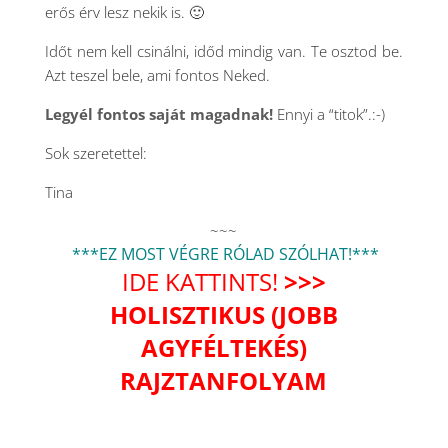
erős érv lesz nekik is. 🙂
Időt nem kell csinálni, időd mindig van. Te osztod be.
Azt teszel bele, ami fontos Neked.
Legyél fontos saját magadnak!
Ennyi a “titok”.:-)
Sok szeretettel:
Tina
~~~
***EZ MOST VÉGRE RÓLAD SZÓLHAT!***
IDE KATTINTS!
>>>
HOLISZTIKUS (JOBB
AGYFÉLTEKÉS)
RAJZTANFOLYAM