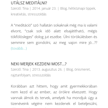
UTÁLSZ MEDITÁLNI?
Szerző:
Tina
|
2014. január 23.
|
Blog
,
hétköznapi tippek
,
kreativitás
,
stresszoldás
A “meditáció” szó hallatán sokaknak még ma is valami
elvont, “csak sok idő alatt elsajátítható, mégis
tökfölösleges” dolog jut eszébe. Ülni törökülésben és
semmire sem gondolni, az meg vajon mire jó…??
(tovább…)
NEKI MERJEK KEZDENI MOST…?
Szerző:
Tina
|
2013. augusztus 26.
|
Blog
,
önismeret
,
rajztanfolyam
,
stresszoldás
Korábban azt hittem, hogy amit gyermekkorában
nem kezd el az ember, az örökre elveszett. Hogy
vannak álmok és tervek, amelyek ha mondjuk úgy a
tizenéveink végére nem kezdenek el beteljesülni,