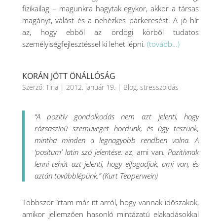
fizikailag – magunkra hagytak egykor, akkor a társas
magányt, válást és a nehézkes párkeresést. A jó hír
az, hogy ebből az ördögi körből tudatos
személyiségfejlesztéssel ki lehet lépni.
(tovább…)
KORÁN JÖTT ÖNÁLLÓSÁG
Szerző:
Tina
|
2012. január 19.
|
Blog
,
stresszoldás
“A pozitív gondolkodás nem azt jelenti, hogy
rózsaszínű szemüveget hordunk, és úgy teszünk,
mintha minden a legnagyobb rendben volna. A
‘positum’ latin szó jelentése:
az, ami van
. Pozitívnak
lenni tehát azt jelenti, hogy elfogadjuk, ami van, és
aztán továbblépünk.”
(Kurt Tepperwein)
Többször írtam már itt arról, hogy vannak időszakok,
amikor jellemzően hasonló mintázatú elakadásokkal