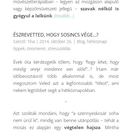
művészetterápiában – legyen az mozgáson alapuló
vagy képzőművészeti jellegű –
szavak nélkül is
gyógyul a lelkünk
.
(tovább…)
ÉSZREVETTED, HOGY SOSINCS VÉGE…?
Szerző:
Tina
|
2014. október 26.
|
Blog
,
hétköznapi
tippek
,
önismeret
,
stresszoldás
Évek óta kérdezgetik tőlem, hogy
“hogy lehet, hogy
mindig annyi mindenre van időd”
…? Írtam már
időbeosztásról több alkalommal is, de most
megosztom Veled azt a legfontosabb “titkot”, ami
nekem legtöbbet segít a hétköznapokban.
~
Azt szokták mondani, hogy “a szennyeskosár soha
nem ürül ki”, mindig van benne utánpótlás – tehát a
mosás ez alapján egy
végtelen hajsza
. Mintha