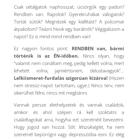
Csak sétálgatok naphosszat, ücsörgök egy padon?
Rendben van. Rajzolok? Gyerekruhákat válogatok?
Tortát sütök? Megnézek egy kiállítást? A polcomat
átpakolom? Teázni hívok egy barátnőt? Végigalszom a
napot? Ez is mind-mind rendben van!
Ez nagyon fontos pont:
RENDBEN van, bármi
történik is az ÉN-időben.
Nincs olyan, hogy
“valamit nem csináltam meg, pedig kellett volna, mert
lehetett volna, jajmiértisnem, delustavagyok”…
Lelkiismeret-furdalás szigorúan kizárva!
(Hiszen
nem stressz-napot tartottam, ugye.) Nincs terv, nem
sikerülhet félre, nincs mit megbánni.
Vannak persze élethelyzetek és vannak családok,
amikor és ahol szépen rá kell szoktatni a
családtagokat arra, hogyha ezt szeretnéd bevezetni.
Hogy jogod van hozzá. Sőt:
létszükséglet
, ha nem
szeretnél bepörögni vagy depresszióba esni. Ez elég