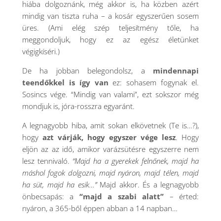
hiába dolgoznánk, még akkor is, ha közben azért
mindig van tiszta ruha – a kosár egyszerűen sosem
üres. (Ami elég szép teljesítmény tőle, ha
meggondoljuk, hogy ez az egész életünket
végigkíséri.)
De ha jobban belegondolsz, a
mindennapi
teendőkkel is így van
ez: sohasem fogynak el.
Sosincs vége. “Mindig van valami”, ezt sokszor még
mondjuk is, jóra-rosszra egyaránt.
A legnagyobb hiba, amit sokan elkövetnek (Te is…?),
hogy
azt várják, hogy egyszer vége lesz
. Hogy
eljön az az idő, amikor varázsütésre egyszerre nem
lesz tennivaló.
“Majd ha a gyerekek felnőnek, majd ha
máshol fogok dolgozni, majd nyáron, majd télen, majd
ha süt, majd ha esik…”
Majd akkor. És a legnagyobb
önbecsapás: a
“majd a szabi alatt”
– érted:
nyáron, a 365-ből éppen abban a 14 napban…