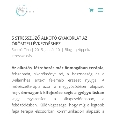
5 STRESSZŰZŐ ALKOTÓ GYAKORLAT AZ
ÖRÖMTELI ÉVKEZDÉSHEZ
Szerző:
Tina
|
2015. január 10.
|
Blog
,
rajztippek
,
stresszoldás
Az alkotás, létrehozás már önmagában terápia
,
felszabadít, sikerélményt ad, a hasznosság és a
„valamihez értek” felemelő érzését nyújtja. A
művészetterápia azon a meggyőződésen alapszik,
hogy
önmagunk kifejezése segít a gyógyulásban
vagy egyszerűen a kikapcsolódásban, a
feltöltődésben. Különlegessége, hogy míg a legtöbb
fajta terápia elsősorban kommunikáción alapszik, a