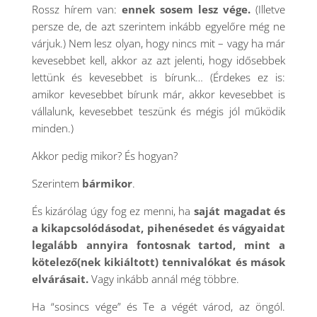
Rossz hírem van:
ennek sosem lesz vége.
(Illetve
persze de, de azt szerintem inkább egyelőre még ne
várjuk.) Nem lesz olyan, hogy nincs mit – vagy ha már
kevesebbet kell, akkor az azt jelenti, hogy idősebbek
lettünk és kevesebbet is bírunk… (Érdekes ez is:
amikor kevesebbet bírunk már, akkor kevesebbet is
vállalunk, kevesebbet teszünk és mégis jól működik
minden.)
Akkor pedig mikor? És hogyan?
Szerintem
bármikor
.
És kizárólag úgy fog ez menni, ha
saját magadat és
a kikapcsolódásodat, pihenésedet és vágyaidat
legalább annyira fontosnak tartod, mint a
kötelező(nek kikiáltott) tennivalókat és mások
elvárásait.
Vagy inkább annál még többre.
Ha “sosincs vége” és Te a végét várod, az öngól.