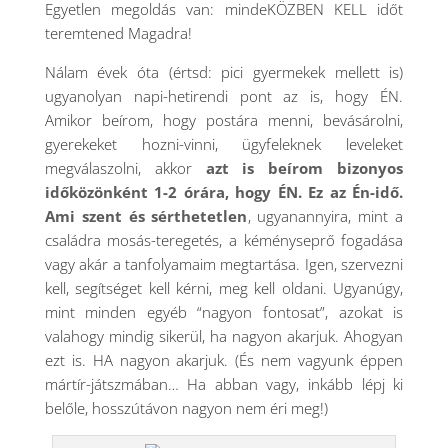
Egyetlen megoldás van: mindeKÖZBEN KELL időt
teremtened Magadra!
Nálam évek óta (értsd: pici gyermekek mellett is)
ugyanolyan napi-hetirendi pont az is, hogy ÉN.
Amikor beírom, hogy postára menni, bevásárolni,
gyerekeket hozni-vinni, ügyfeleknek leveleket
megválaszolni, akkor
azt is beírom bizonyos
időközönként 1-2 órára, hogy ÉN. Ez az Én-idő.
Ami szent és sérthetetlen
, ugyanannyira, mint a
családra mosás-teregetés, a kéményseprő fogadása
vagy akár a tanfolyamaim megtartása. Igen, szervezni
kell, segítséget kell kérni, meg kell oldani. Ugyanúgy,
mint minden egyéb “nagyon fontosat”, azokat is
valahogy mindig sikerül, ha nagyon akarjuk. Ahogyan
ezt is. HA nagyon akarjuk. (És nem vagyunk éppen
mártír-játszmában… Ha abban vagy, inkább lépj ki
belőle, hosszútávon nagyon nem éri meg!)