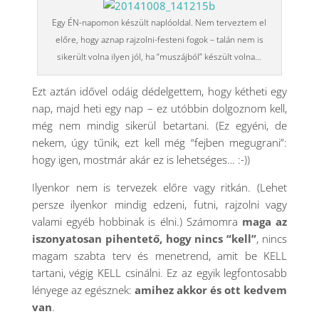
Egy ÉN-napomon készült naplóoldal. Nem terveztem el
előre, hogy aznap rajzolni-festeni fogok – talán nem is
sikerült volna ilyen jól, ha “muszájból” készült volna…
Ezt aztán idővel odáig dédelgettem, hogy kétheti egy
nap, majd heti egy nap – ez utóbbin dolgoznom kell,
még nem mindig sikerül betartani. (Ez egyéni, de
nekem, úgy tűnik, ezt kell még “fejben megugrani”:
hogy igen, mostmár akár ez is lehetséges… :-))
Ilyenkor nem is tervezek előre vagy ritkán. (Lehet
persze ilyenkor mindig edzeni, futni, rajzolni vagy
valami egyéb hobbinak is élni.) Számomra
maga az
iszonyatosan pihentető, hogy nincs “kell”
, nincs
magam szabta terv és menetrend, amit be KELL
tartani, végig KELL csinálni. Ez az egyik legfontosabb
lényege az egésznek:
amihez akkor és ott kedvem
van
.