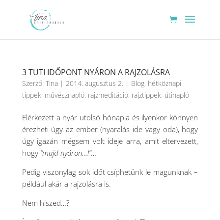
3 TUTI IDŐPONT NYÁRON A RAJZOLÁSRA
Szerző:
Tina
|
2014. augusztus 2.
|
Blog
,
hétköznapi
tippek
,
művésznapló
,
rajzmeditáció
,
rajztippek
,
útinapló
Elérkezett a nyár utolsó hónapja és ilyenkor könnyen
érezheti úgy az ember (nyaralás ide vagy oda), hogy
úgy igazán mégsem volt ideje arra, amit eltervezett,
hogy
“majd nyáron…!”
…
Pedig viszonylag sok időt csíphetünk le magunknak –
például akár a rajzolásra is.
Nem hiszed…?