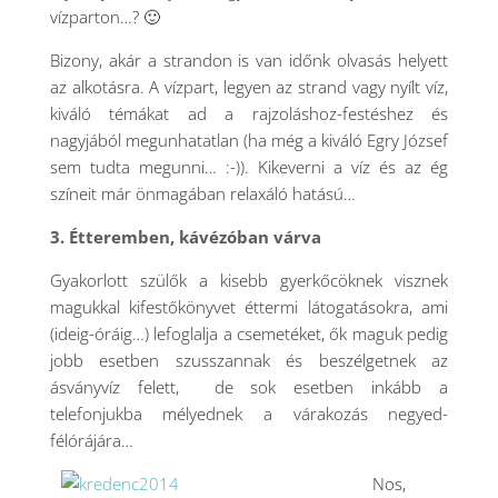
vízparton…? 🙂
Bizony, akár a strandon is van időnk olvasás helyett
az alkotásra. A vízpart, legyen az strand vagy nyílt víz,
kiváló témákat ad a rajzoláshoz-festéshez és
nagyjából megunhatatlan (ha még a kiváló Egry József
sem tudta megunni… :-)). Kikeverni a víz és az ég
színeit már önmagában relaxáló hatású…
3. Étteremben, kávézóban várva
Gyakorlott szülők a kisebb gyerkőcöknek visznek
magukkal kifestőkönyvet éttermi látogatásokra, ami
(ideig-óráig…) lefoglalja a csemetéket, ők maguk pedig
jobb esetben szusszannak és beszélgetnek az
ásványvíz felett, de sok esetben inkább a
telefonjukba mélyednek a várakozás negyed-
félórájára…
Nos,