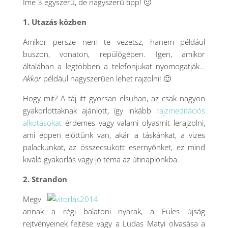
Íme 3 egyszerű, de nagyszerű tipp! 🙂
1. Utazás közben
Amikor persze nem te vezetsz, hanem például
buszon, vonaton, repülőgépen. Igen, amikor
általában a legtöbben a telefonjukat nyomogatják…
Akkor
például nagyszerűen lehet rajzolni! 🙂
Hogy mit? A táj itt gyorsan elsuhan, az csak nagyon
gyakorlottaknak ajánlott, így inkább
rajzmeditációs
alkotásokat
érdemes vagy valami olyasmit lerajzolni,
ami éppen előttünk van, akár a táskánkat, a vizes
palackunkat, az összecsukott esernyőnket, ez mind
kiváló gyakorlás vagy jó téma az útinaplónkba.
2. Strandon
Megv
annak a régi balatoni nyarak, a Füles újság
rejtvényeinek fejtése vagy a Ludas Matyi olvasása a