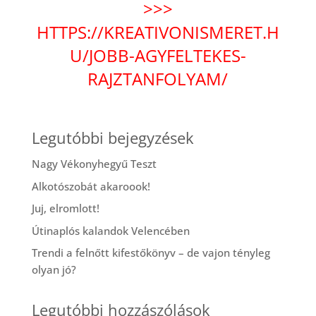
>>>
HTTPS://KREATIVONISMERET.H
U/JOBB-AGYFELTEKES-
RAJZTANFOLYAM/
Legutóbbi bejegyzések
Nagy Vékonyhegyű Teszt
Alkotószobát akaroook!
Juj, elromlott!
Útinaplós kalandok Velencében
Trendi a felnőtt kifestőkönyv – de vajon tényleg
olyan jó?
Legutóbbi hozzászólások