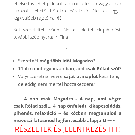
ehelyett is lehet például rajzolni: a teríték vagy a már
kihozott, ehető hőfokra várakozó étel az egyik
legkiválóbb rajztéma! 🙂
Sok szeretettel kívánok Nektek ihlettel teli pihenést,
további szép nyarat! ~ Tina
~
Szeretnél
még több időt
Magadra
?
Több napot egyhuzamban, ami
csak Rólad szól
?
Vagy szeretnél végre
saját útinaplót
készíteni,
de eddig nem mertél hozzákezdeni?
~~~ 4 nap csak Magadra… 4 nap, ami végre
csak Rólad szól… 4 nap önfeledt kikapcsolódás,
pihenés, relaxáció ~ és közben megtanulod a
művészi látásmód legfontosabb alapjait! ~~~
RÉSZLETEK ÉS JELENTKEZÉS ITT!