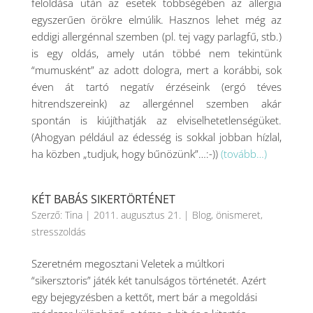
feloldása után az esetek többségében az allergia
egyszerűen örökre elmúlik. Hasznos lehet még az
eddigi allergénnal szemben (pl. tej vagy parlagfű, stb.)
is egy oldás, amely után többé nem tekintünk
“mumusként” az adott dologra, mert a korábbi, sok
éven át tartó negatív érzéseink (ergó téves
hitrendszereink) az allergénnel szemben akár
spontán is kiújíthatják az elviselhetetlenségüket.
(Ahogyan például az édesség is sokkal jobban hízlal,
ha közben „tudjuk, hogy bűnözünk”…:-))
(tovább…)
KÉT BABÁS SIKERTÖRTÉNET
Szerző:
Tina
|
2011. augusztus 21.
|
Blog
,
önismeret
,
stresszoldás
Szeretném megosztani Veletek a múltkori
“sikersztoris” játék két tanulságos történetét. Azért
egy bejegyzésben a kettőt, mert bár a megoldási