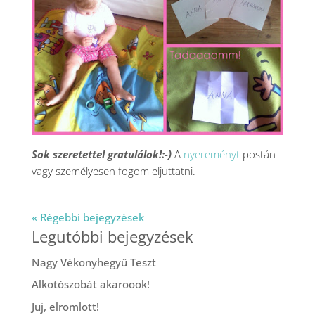
Sok szeretettel gratulálok!:-)
A
nyereményt
postán
vagy személyesen fogom eljuttatni.
« Régebbi bejegyzések
Legutóbbi bejegyzések
Nagy Vékonyhegyű Teszt
Alkotószobát akaroook!
Juj, elromlott!