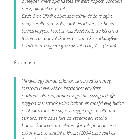
a helyzet, mert apa fizetés emelést kapott, váratlan
pénz, ajándékok jöttek.
Eltelt 2 év. Újból babát szeretünk és én megint
megcseréltem a szalagokat. És itt van, 12 hetes
terhes vagyok. Most is veszélyeztetett, de kérem a
Jóistent, az angyalokat és bízom a kis sárkányfejű
teknősben, hogy megóv minket a bajtól .” (Anikó)
És a másik:
“Tinaval egy barati eskuvon ismerkedtem meg,
idestova 8 eve. Akkor kezdodott egy friss
parkapcsolatom, amibol vegul hazassag lett 🙂
nagyon szerettunk volna babat, es masfel evig hiaba
probakoztunk. En sajnos elegge ragorcsoltem a
temara, es mas se jart az eszemben, ettol a
babacskatol vartam eletem fordulopontjat. Tina
akkor kezdte tanulni a kinezt (2004 osze volt) es