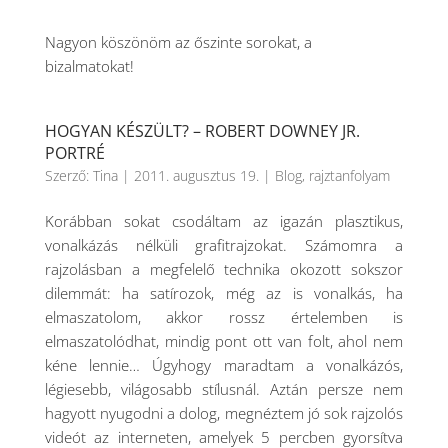
Nagyon köszönöm az őszinte sorokat, a
bizalmatokat!
HOGYAN KÉSZÜLT? – ROBERT DOWNEY JR.
PORTRÉ
Szerző:
Tina
|
2011. augusztus 19.
|
Blog
,
rajztanfolyam
Korábban sokat csodáltam az igazán plasztikus,
vonalkázás nélküli grafitrajzokat. Számomra a
rajzolásban a megfelelő technika okozott sokszor
dilemmát: ha satírozok, még az is vonalkás, ha
elmaszatolom, akkor rossz értelemben is
elmaszatolódhat, mindig pont ott van folt, ahol nem
kéne lennie… Úgyhogy maradtam a vonalkázós,
légiesebb, világosabb stílusnál. Aztán persze nem
hagyott nyugodni a dolog, megnéztem jó sok rajzolós
videót az interneten, amelyek 5 percben gyorsítva