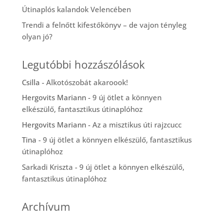
Útinaplós kalandok Velencében
Trendi a felnőtt kifestőkönyv – de vajon tényleg
olyan jó?
Legutóbbi hozzászólások
Csilla
-
Alkotószobát akaroook!
Hergovits Mariann
-
9 új ötlet a könnyen
elkészülő, fantasztikus útinaplóhoz
Hergovits Mariann
-
Az a misztikus úti rajzcucc
Tina
-
9 új ötlet a könnyen elkészülő, fantasztikus
útinaplóhoz
Sarkadi Kriszta
-
9 új ötlet a könnyen elkészülő,
fantasztikus útinaplóhoz
Archívum