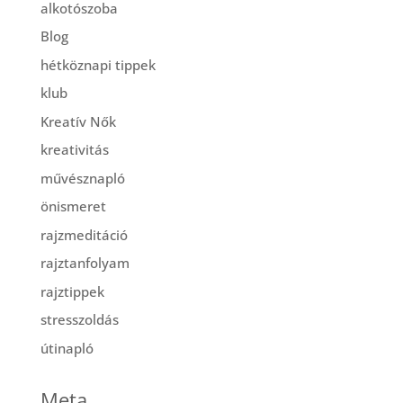
alkotószoba
Blog
hétköznapi tippek
klub
Kreatív Nők
kreativitás
művésznapló
önismeret
rajzmeditáció
rajztanfolyam
rajztippek
stresszoldás
útinapló
Meta