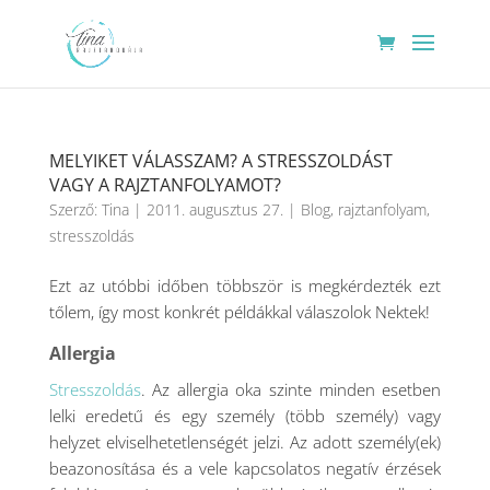
MELYIKET VÁLASSZAM? A STRESSZOLDÁST
VAGY A RAJZTANFOLYAMOT?
Szerző:
Tina
|
2011. augusztus 27.
|
Blog
,
rajztanfolyam
,
stresszoldás
Ezt az utóbbi időben többször is megkérdezték ezt
tőlem, így most konkrét példákkal válaszolok Nektek!
Allergia
Stresszoldás
. Az allergia oka szinte minden esetben
lelki eredetű és egy személy (több személy) vagy
helyzet elviselhetetlenségét jelzi. Az adott személy(ek)
beazonosítása és a vele kapcsolatos negatív érzések