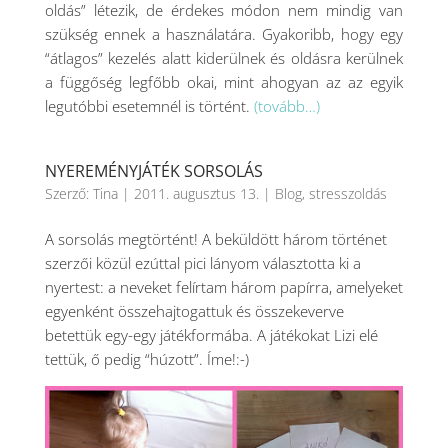
oldás” létezik, de érdekes módon nem mindig van
szükség ennek a használatára. Gyakoribb, hogy egy
“átlagos” kezelés alatt kiderülnek és oldásra kerülnek
a függőség legfőbb okai, mint ahogyan az az egyik
legutóbbi esetemnél is történt.
(tovább…)
NYEREMÉNYJÁTÉK SORSOLÁS
Szerző:
Tina
|
2011. augusztus 13.
|
Blog
,
stresszoldás
A sorsolás megtörtént! A beküldött három történet
szerzői közül ezúttal pici lányom választotta ki a
nyertest: a neveket felírtam három papírra, amelyeket
egyenként összehajtogattuk és összekeverve
betettük egy-egy játékformába. A játékokat Lizi elé
tettük, ő pedig “húzott”. Íme!:-)