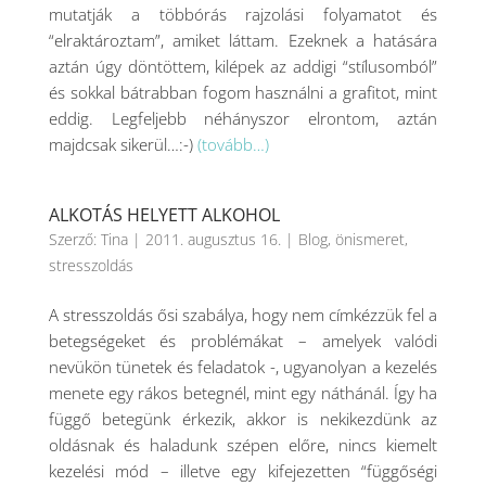
mutatják a többórás rajzolási folyamatot és
“elraktároztam”, amiket láttam. Ezeknek a hatására
aztán úgy döntöttem, kilépek az addigi “stílusomból”
és sokkal bátrabban fogom használni a grafitot, mint
eddig. Legfeljebb néhányszor elrontom, aztán
majdcsak sikerül…:-)
(tovább…)
ALKOTÁS HELYETT ALKOHOL
Szerző:
Tina
|
2011. augusztus 16.
|
Blog
,
önismeret
,
stresszoldás
A stresszoldás ősi szabálya, hogy nem címkézzük fel a
betegségeket és problémákat – amelyek valódi
nevükön tünetek és feladatok -, ugyanolyan a kezelés
menete egy rákos betegnél, mint egy náthánál. Így ha
függő betegünk érkezik, akkor is nekikezdünk az
oldásnak és haladunk szépen előre, nincs kiemelt
kezelési mód – illetve egy kifejezetten “függőségi