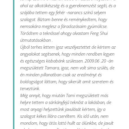
ahol az alkotókészség és a gyereknemzést segíti, és a
szájába tettem egy fehér -narancs színű selyem
szalagot. Bíztam benne és reménykedtem, hogy
nemsokára meglesz a fáradozásaim gyümölcse.
Törődtem a teknőssel ahogy olvastam Feng Shui
útmutatásokban .
Újból terhes lettem igaz veszélyeztettet de kértem az
angyalokat segítsenek, hogy minden rendben legyen
és egészséges kisbabánk szülessen. 2009.06 .20 -án
megszületett Tamara, igaz, nem volt sima szülés, de
én minden pillanatban csak az eredményt és
boldogságot láttam, hogy sikerült amit szeretem és
terveztünk.
Még annyit, hogy miután Tami megszületett más
helyre tettem a sárkányfejű teknőst a lakásban, de
most anyagi helyzettűnk javulását kértem, így a
szalagot kékes lilára cseréltem. Kis idő után, nem
mondom, hogy ötös lottó hullt az ölünkbe, de javult