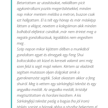
Betartottam az utasításokat, nekiálltam picit
agykontrollozni pozitív megerősítésekkel, minden
nap mikor mentem melóba a metron, buszon csak
ezt hallgattam. El is telt egy hónap és már másképp
láttam a világot, nevetem a kolegáimon akik minden
bolhából elefántot csináltak ,már nem érintet meg a
negatív gondolkozásuk, legalábbis nem engedtem
meg .
Szép napon mikor kijöttem délben a munkából
gondoltam egyet és elmegyek egy Feng Shui
boltocskába ott közel és keresek valamit ami még
ezen felül is segít majd nekem. Kértem az eladónőt
segítsen mutasson olyan dolgokat amik a
gyereknemzést segítik. Sokat olvastam akkor a feng
shuiról. Meg is vettem egy sárkányfejű teknőst és egy
angyalka medált. Az angyalka medált, kristályt
megtisztítottam és hordani kezdtem. A kis
Sárkányfejű teknőst pedig a bagúa (ha jól írom)
térkép szerint a háznak abba a részébe helyeztem el