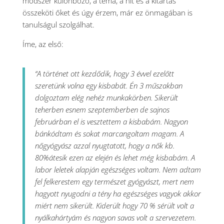
módszer különböző, a téma, a hit és a kitartás
összeköti őket és úgy érzem, már ez önmagában is
tanulságul szolgálhat.
Íme, az első:
“A történet ott kezdődik, hogy 3 évvel ezelőtt
szeretünk volna egy kisbabát. Én 3 műszakban
dolgoztam elég nehéz munkakörben. Sikerült
teherben esnem szeptemberben de sajnos
februárban el is vesztettem a kisbabám. Nagyon
bánkódtam és sokat marcangoltam magam. A
nőgyógyász azzal nyugtatott, hogy a nők kb.
80%átesik ezen az elején és lehet még kisbabám. A
labor leletek alapján egészséges voltam. Nem adtam
fel felkerestem egy természet gyógyászt, mert nem
hagyott nyugodni a tény ha egészséges vagyok akkor
miért nem sikerült. Kiderült hogy 70 % sérült volt a
nyálkahártyám és nagyon savas volt a szervezetem.