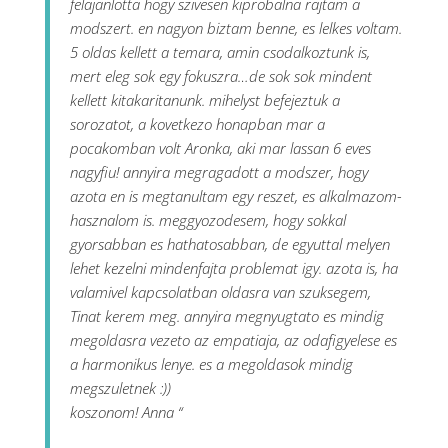
felajanlotta hogy szivesen kiprobalna rajtam a
modszert. en nagyon biztam benne, es lelkes voltam.
5 oldas kellett a temara, amin csodalkoztunk is,
mert eleg sok egy fokuszra…de sok sok mindent
kellett kitakaritanunk. mihelyst befejeztuk a
sorozatot, a kovetkezo honapban mar a
pocakomban volt Aronka, aki mar lassan 6 eves
nagyfiu! annyira megragadott a modszer, hogy
azota en is megtanultam egy reszet, es alkalmazom-
hasznalom is. meggyozodesem, hogy sokkal
gyorsabban es hathatosabban, de egyuttal melyen
lehet kezelni mindenfajta problemat igy. azota is, ha
valamivel kapcsolatban oldasra van szuksegem,
Tinat kerem meg. annyira megnyugtato es mindig
megoldasra vezeto az empatiaja, az odafigyelese es
a harmonikus lenye. es a megoldasok mindig
megszuletnek :))
koszonom! Anna “