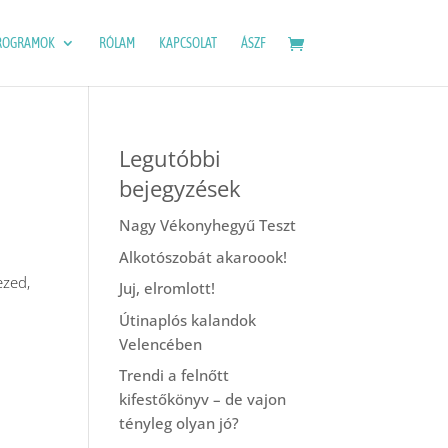
ROGRAMOK
RÓLAM
KAPCSOLAT
ÁSZF
Legutóbbi
bejegyzések
Nagy Vékonyhegyű Teszt
Alkotószobát akaroook!
ezed,
Juj, elromlott!
Útinaplós kalandok
Velencében
Trendi a felnőtt
kifestőkönyv – de vajon
tényleg olyan jó?