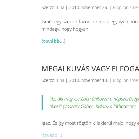
Szerző:
Tina
|
2010. november 26.
|
Blog
,
önisme
Ismét egy szezon-fazon, ez most egy ilyen hó
mindegy, hogy hogyan.
(tovább…)
MEGALKUVÁS VAGY ELFOGA
Szerző:
Tina
|
2010. november 10.
|
Blog
,
önisme
“Az, aki még életében áhítozza a népszerűsége
okoz?” (Vaszary Gábor: Kislány a láthatáron)
Igaz. És így most rögtön ki is derül majd, hogy
(tovább…)