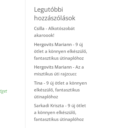
Legutóbbi
hozzászólások
Csilla
-
Alkotószobát
akaroook!
Hergovits Mariann
-
9 új
ötlet a könnyen elkészülő,
fantasztikus útinaplóhoz
Hergovits Mariann
-
Az a
misztikus úti rajzcucc
Tina
-
9 új ötlet a könnyen
elkészülő, fantasztikus
séget
útinaplóhoz
Sarkadi Kriszta
-
9 új ötlet
a könnyen elkészülő,
fantasztikus útinaplóhoz