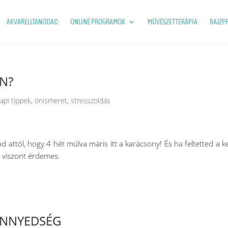
AKVARELLTANODA©
ONLINE PROGRAMOK
MŰVÉSZETTERÁPIA
RAJZP
ÉN?
api tippek
,
önismeret
,
stresszoldás
 attól, hogy 4 hét múlva máris itt a karácsony! És ha feltetted a k
r viszont érdemes.
ÖNNYEDSÉG