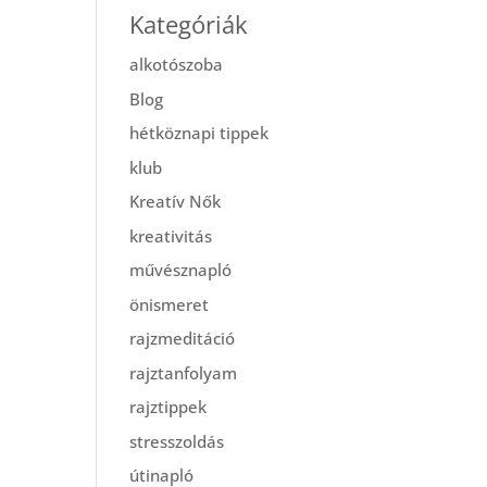
Kategóriák
alkotószoba
Blog
hétköznapi tippek
klub
Kreatív Nők
kreativitás
művésznapló
önismeret
rajzmeditáció
rajztanfolyam
rajztippek
stresszoldás
útinapló