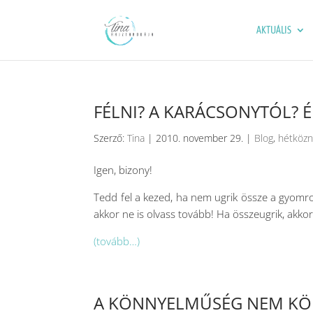
AKTUÁLIS
FÉLNI? A KARÁCSONYTÓL? 
Szerző:
Tina
|
2010. november 29.
|
Blog
,
hétközn
Igen, bizony!
Tedd fel a kezed, ha nem ugrik össze a gyomrod
akkor ne is olvass tovább! Ha összeugrik, akko
(tovább…)
A KÖNNYELMŰSÉG NEM K