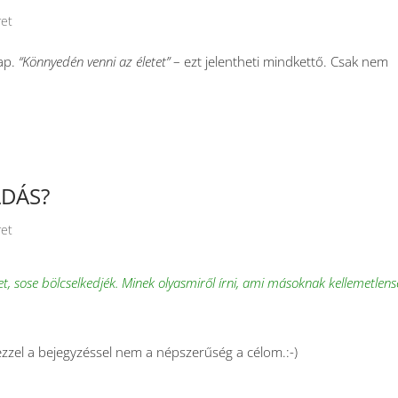
ret
nap.
“Könnyedén venni az életet”
– ezt jelentheti mindkettő. Csak nem
DÁS?
ret
t, sose bölcselkedjék. Minek olyasmiről írni, ami másoknak kellemetlen
 ezzel a bejegyzéssel nem a népszerűség a célom.:-)