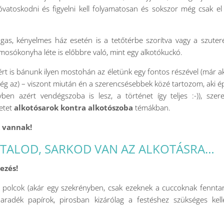
atoskodni és figyelni kell folyamatosan és sokszor még csak e
ágas, kényelmes ház esetén is a tetőtérbe szorítva vagy a szute
mosókonyha léte is előbbre való, mint egy alkotókuckó.
t is bánunk ilyen mostohán az életünk egy fontos részével (már a
ség az) – viszont miután én a szerencsésebbek közé tartozom, aki 
en azért vendégszoba is lesz, a történet így teljes :-)), szer
letet
alkotósarok kontra alkotószoba
témákban.
k vannak!
ZTALOD, SARKOD VAN AZ ALKOTÁSRA…
ezés!
 polcok (akár egy szekrényben, csak ezeknek a cuccoknak fenntar
radék papírok, pirosban kizárólag a festéshez szükséges kell