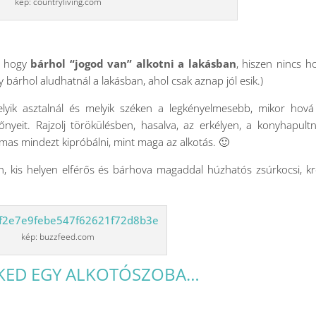
kép: countryliving.com
, hogy
bárhol “jogod van” alkotni a lakásban
, hiszen nincs ho
bárhol aludhatnál a lakásban, ahol csak aznap jól esik.)
lyik asztalnál és melyik széken a legkényelmesebb, mikor hová
yeit. Rajzolj törökülésben, hasalva, az erkélyen, a konyhapultn
mas mindezt kipróbálni, mint maga az alkotás. 🙂
n, kis helyen elférős és bárhova magaddal húzhatós zsúrkocsi, kr
kép: buzzfeed.com
KED EGY ALKOTÓSZOBA…