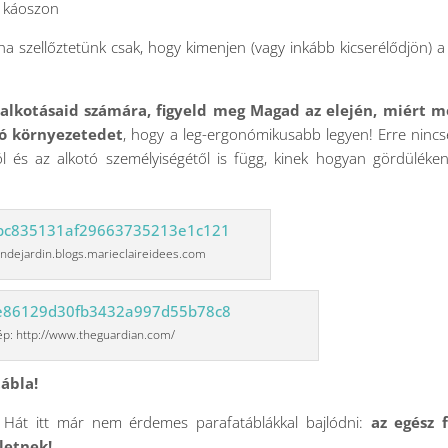
a káoszon
ha szellőztetünk csak, hogy kimenjen (vagy inkább kicserélődjön) a
z alkotásaid számára, figyeld meg Magad az elején, miért m
tó környezetedet
, hogy a leg-ergonómikusabb legyen! Erre ninc
tól és az alkotó személyiségétől is függ, kinek hogyan gördüléke
indejardin.blogs.marieclaireidees.com
ép: http://www.theguardian.com/
tábla!
ál! Hát itt már nem érdemes parafatáblákkal bajlódni:
az egész f
letnek!