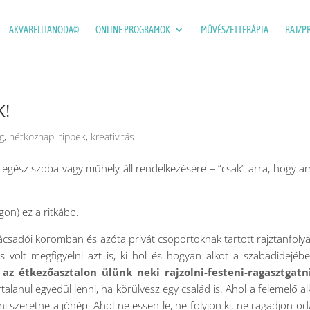
AKVARELLTANODA©
ONLINE PROGRAMOK
MŰVÉSZETTERÁPIA
RAJZP
!
g
,
hétköznapi tippek
,
kreativitás
gy egész szoba vagy műhely áll rendelkezésére – “csak” arra, hogy a
on) ez a ritkább.
ácsadói koromban és azóta privát csoportoknak tartott rajztanfol
volt megfigyelni azt is, ki hol és hogyan alkot a szabadidejéb
z étkezőasztalon ülünk neki rajzolni-festeni-ragasztgatn
talanul egyedül lenni, ha körülvesz egy család is. Ahol a felemelő al
ni szeretne a jónép. Ahol ne essen le, ne folyjon ki, ne ragadjon od