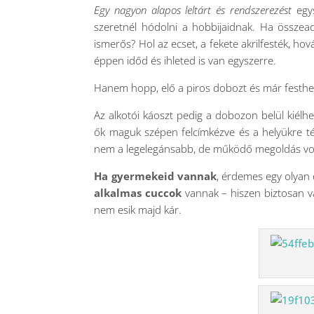
Egy nagyon alapos leltárt és rendszerezést
egys
szeretnél hódolni a hobbijaidnak. Ha összead
ismerős? Hol az ecset, a fekete akrilfesték, hov
éppen időd és ihleted is van egyszerre.
Hanem hopp, elő a piros dobozt és már festhet
Az alkotói káoszt pedig a dobozon belül kiél
ők maguk szépen felcímkézve és a helyükre t
nem a legelegánsabb, de működő megoldás vol
Ha gyermekeid vannak
, érdemes egy olyan 
alkalmas cuccok
vannak – hiszen biztosan v
nem esik majd kár.