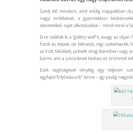
Szedj elő mindent, amit eddig mappákban dugdo
nagyi emlékeivel, a gyermekkori kedvencekk
idézetekkel, saját alkotásokkal – mind-mind a fa
Erre találták ki a
“gallery wall”
-t, avagy az olyan
fotók és képek, de feliratok, régi szekérkerék,
az írott felükkel), préselt virág (keretben vagy 
bármi, ami a szívünknek kedves és örömmel tek
Ezek segítségével tényleg egy teljesen s
egyfajta”folytatásunk” lenne – így pedig nagyob