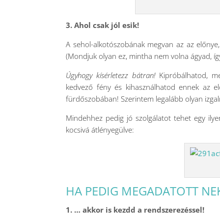
3. Ahol csak jól esik!
A sehol-alkotószobának megvan az az előnye
(Mondjuk olyan ez, mintha nem volna ágyad, így 
Úgyhogy kísérletezz bátran!
Kipróbálhatod, me
kedvező fény és kihasználhatod ennek az előn
fürdőszobában! Szerintem legalább olyan izgal
Mindehhez pedig jó szolgálatot tehet egy ilye
kocsivá átlényegülve:
HA PEDIG MEGADATOTT NE
1. … akkor is kezdd a rendszerezéssel!