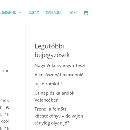
ROGRAMOK
RÓLAM
KAPCSOLAT
ÁSZF
Legutóbbi
bejegyzések
Nagy Vékonyhegyű Teszt
mikor
Alkotószobát akaroook!
Juj, elromlott!
Útinaplós kalandok
Velencében
yamok
en.
A
Trendi a felnőtt
i
, ha
kifestőkönyv – de vajon
kotói
tényleg olyan jó?
a, ne