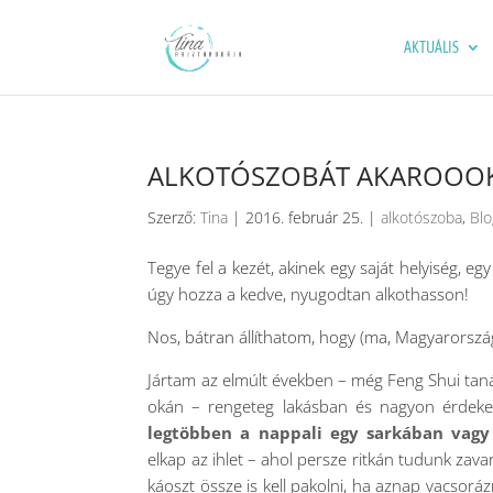
AKTUÁLIS
ALKOTÓSZOBÁT AKAROOOK
Szerző:
Tina
|
2016. február 25.
|
alkotószoba
,
Blo
Tegye fel a kezét, akinek egy saját helyiség, e
úgy hozza a kedve, nyugodtan alkothasson!
Nos, bátran állíthatom, hogy (ma, Magyarország
Jártam az elmúlt években – még Feng Shui tan
okán – rengeteg lakásban és nagyon érdekes 
legtöbben a nappali egy sarkában vagy a
elkap az ihlet – ahol persze ritkán tudunk zavar
káoszt össze is kell pakolni, ha aznap vacsoráz