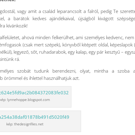
stál, vagy amit a család leparancsolt a falról, pedig Te szerett
el, a barátok kedves ajándékaival, újságból kivágott szépsége
lra kívánkozik!
 falfelületet, ahová minden felkerülhet, ami személyes kedvenc, nem
 fémfogasok (csak mert szépek), könyvből kitépett oldal, képeslapok 
anélkül), legyező, sőt, ruhadarabok, egy kalap, egy pár kesztyű – egys
intünk rá.
zemélyes szobát tudunk berendezni, olyat, mintha a szoba 
b örömmel és ihlettel használhatjuk azt.
kép: lynnehoppe.blogspot.com
kép: thedesignfiles.net