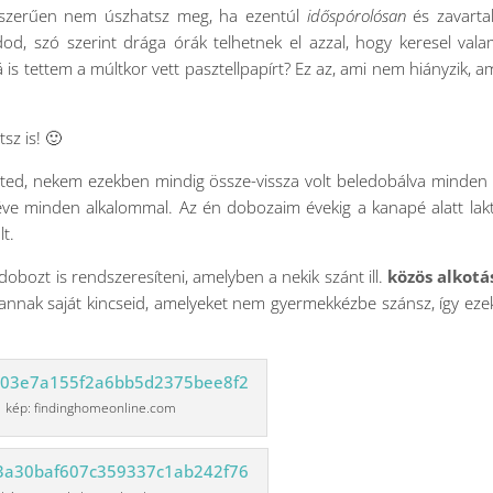
zerűen nem úszhatsz meg, ha ezentúl
időspórolósan
és zavarta
od, szó szerint drága órák telhetnek el azzal, hogy keresel vala
á is tettem a múltkor vett pasztellpapírt? Ez az, ami nem hiányzik, a
sz is! 🙂
heted, nekem ezekben mindig össze-vissza volt beledobálva minden
éve minden alkalommal. Az én dobozaim évekig a kanapé alatt lak
t.
dobozt is rendszeresíteni, amelyben a nekik szánt ill.
közös alkotá
annak saját kincseid, amelyeket nem gyermekkézbe szánsz, így ez
kép: findinghomeonline.com