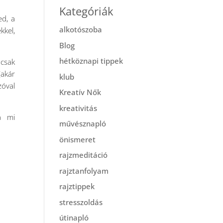
Kategóriák
ed, a
alkotószoba
kkel,
Blog
hétköznapi tippek
 csak
(akár
klub
zóval
Kreatív Nők
kreativitás
a mi
művésznapló
önismeret
rajzmeditáció
rajztanfolyam
rajztippek
stresszoldás
útinapló