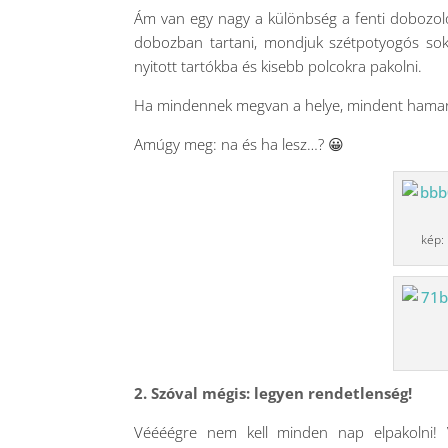
Ám van egy nagy a különbség a fenti dobozoló
dobozban tartani, mondjuk szétpotyogós so
nyitott tartókba és kisebb polcokra pakolni.
Ha mindennek megvan a helye, mindent hamar 
Amúgy meg: na és ha lesz…? 😀
kép:
2. Szóval mégis: legyen rendetlenség!
Véééégre nem kell minden nap elpakolni! V