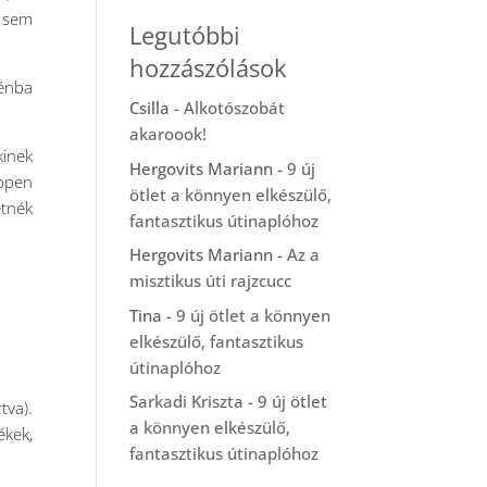
l sem
Legutóbbi
hozzászólások
rénba
Csilla
-
Alkotószobát
akaroook!
kinek
Hergovits Mariann
-
9 új
éppen
ötlet a könnyen elkészülő,
etnék
fantasztikus útinaplóhoz
Hergovits Mariann
-
Az a
misztikus úti rajzcucc
Tina
-
9 új ötlet a könnyen
elkészülő, fantasztikus
útinaplóhoz
Sarkadi Kriszta
-
9 új ötlet
tva).
a könnyen elkészülő,
ékek,
fantasztikus útinaplóhoz