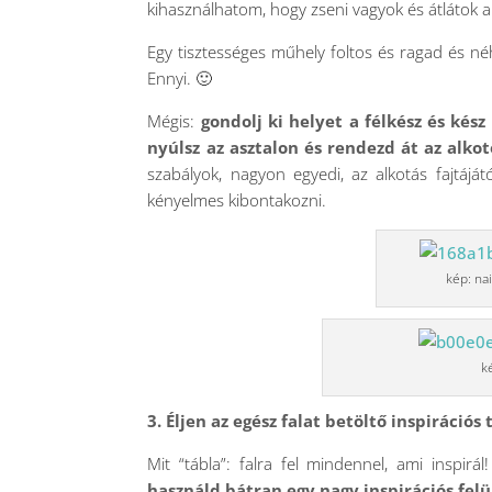
kihasználhatom, hogy zseni vagyok és átlátok 
Egy tisztességes műhely foltos és ragad és né
Ennyi. 🙂
Mégis:
gondolj ki helyet a félkész és kés
nyúlsz az asztalon és rendezd át az alko
szabályok, nagyon egyedi, az alkotás fajtájá
kényelmes kibontakozni.
kép: na
k
3. Éljen az egész falat betöltő inspirációs 
Mit “tábla”: falra fel mindennel, ami inspir
használd bátran egy nagy inspirációs felü