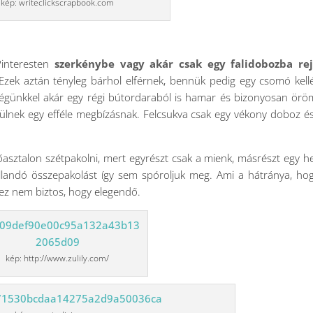
kép: writeclickscrapbook.com
 Pinteresten
szerkénybe vagy akár csak egy falidobozba rej
 Ezek aztán tényleg bárhol elférnek, bennük pedig egy csomó kellé
tségünkkel akár egy régi bútordaraból is hamar és bizonyosan ör
 örülnek egy efféle megbízásnak. Felcsukva csak egy vékony doboz é
zőasztalon szétpakolni, mert egyrészt csak a mienk, másrészt egy h
állandó összepakolást így sem spóroljuk meg. Ami a hátránya, ho
 ez nem biztos, hogy elegendő.
kép: http://www.zulily.com/