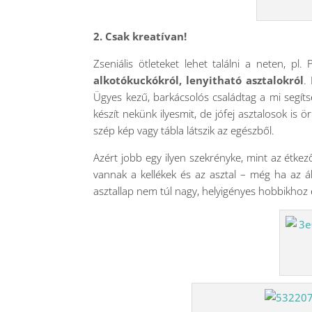
2. Csak kreatívan!
Zseniális ötleteket lehet találni a neten, pl.
alkotókuckókról, lenyitható asztalokról
.
Ügyes kezű, barkácsolós családtag a mi segí
készít nekünk ilyesmit, de jófej asztalosok is
szép kép vagy tábla látszik az egészből.
Azért jobb egy ilyen szekrényke, mint az étke
vannak a kellékek és az asztal – még ha az 
asztallap nem túl nagy, helyigényes hobbikhoz