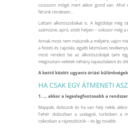
csússzon mögé, mert akkor gond van. Ahol óv
férünk rendesen…
Láttam alkotószobákat is. A legtöbbje még t
száműzve, apró, sötét helyen – sokszor még a 
Annak most nem másznék a mélyére, vajon miér
a festés és rajzolás, egyéb kézműves tevékeny
most rendezi be az alkotószobáját (ami egyb
megosztani veletek néhány tapasztalatot és öt
A kettő között ugyanis óriási különbsége
HA CSAK EGY ÁTMENETI AS
1. … akkor a legeslegfontosabb a rendszer
Mappák, dobozok és ha van hely nekik, akkor
Fehér dobozban a szalagok, türkizben a ma
csíkosban a rajzeszközök – és így tovább.