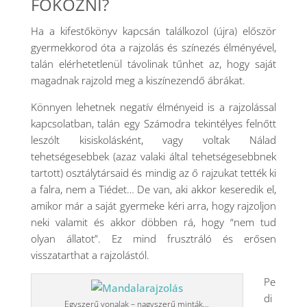
FOKOZNI?
Ha a kifestőkönyv kapcsán találkozol (újra) először
gyermekkorod óta a rajzolás és színezés élményével,
talán elérhetetlenül távolinak tűnhet az, hogy saját
magadnak rajzold meg a kiszínezendő ábrákat.
Könnyen lehetnek negatív élményeid is a rajzolással
kapcsolatban, talán egy Számodra tekintélyes felnőtt
leszólt kisiskolásként, vagy voltak Nálad
tehetségesebbek (azaz valaki által tehetségesebbnek
tartott) osztálytársaid és mindig az ő rajzukat tették ki
a falra, nem a Tiédet… De van, aki akkor keseredik el,
amikor már a saját gyermeke kéri arra, hogy rajzoljon
neki valamit és akkor döbben rá, hogy “nem tud
olyan állatot”. Ez mind frusztráló és erősen
visszatarthat a rajzolástól.
Pe
di
Egyszerű vonalak – nagyszerű minták…