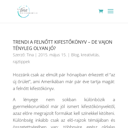
TRENDI A FELNŐTT KIFESTŐKÖNYV – DE VAJON
TÉNYLEG OLYAN JÓ?
Szerző:
Tina
|
2015. május 15.
|
Blog
,
kreativitás
,
rajztippek
Hozzánk csak az elmúlt pár hónapban érkezett el “az
új őrület”, ami Amerikában már pár éve tartja magát:
a felnőtt kifestőkönyv.
A lényege nem sokban különbözik a
gyermekkorunkból már jól ismert kifestőkönyvektől,
azaz előre megrajzolt formákat kell színekkel kitölteni.
Különbség inkább csak az elő-rajzok témájában és
összetettségében van: többnyire egész oldalas