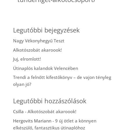
Legutóbbi bejegyzések
Nagy Vékonyhegyű Teszt
Alkotószobát akaroook!
Juj, elromlott!
Útinaplós kalandok Velencében
Trendi a felnőtt kifestőkönyv – de vajon tényleg
olyan jó?
Legutóbbi hozzászólások
Csilla
-
Alkotószobát akaroook!
Hergovits Mariann
-
9 új ötlet a könnyen
elkészülő, fantasztikus útinaplóhoz