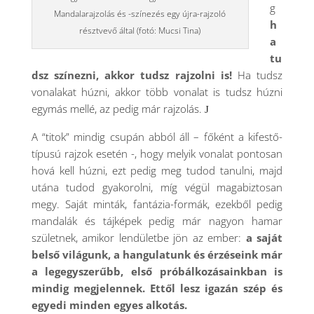
g
Mandalarajzolás és -színezés egy újra-rajzoló
h
résztvevő által (fotó: Mucsi Tina)
a
tu
dsz színezni, akkor tudsz rajzolni is!
Ha tudsz
vonalakat húzni, akkor több vonalat is tudsz húzni
egymás mellé, az pedig már rajzolás.
J
A “titok” mindig csupán abból áll – főként a kifestő-
típusú rajzok esetén -, hogy melyik vonalat pontosan
hová kell húzni, ezt pedig meg tudod tanulni, majd
utána tudod gyakorolni, míg végül magabiztosan
megy. Saját minták, fantázia-formák, ezekből pedig
mandalák és tájképek pedig már nagyon hamar
születnek, amikor lendületbe jön az ember:
a saját
belső világunk, a hangulatunk és érzéseink már
a legegyszerűbb, első próbálkozásainkban is
mindig megjelennek. Ettől lesz igazán szép és
egyedi minden egyes alkotás.