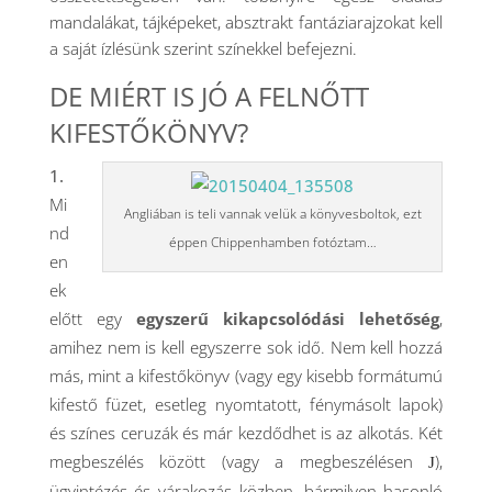
mandalákat, tájképeket, absztrakt fantáziarajzokat kell
a saját ízlésünk szerint színekkel befejezni.
DE MIÉRT IS JÓ A FELNŐTT
KIFESTŐKÖNYV?
Mi
Angliában is teli vannak velük a könyvesboltok, ezt
nd
éppen Chippenhamben fotóztam…
en
ek
előtt egy
egyszerű kikapcsolódási lehetőség
,
amihez nem is kell egyszerre sok idő. Nem kell hozzá
más, mint a kifestőkönyv (vagy egy kisebb formátumú
kifestő füzet, esetleg nyomtatott, fénymásolt lapok)
és színes ceruzák és már kezdődhet is az alkotás. Két
megbeszélés között (vagy a megbeszélésen
),
J
ügyintézés és várakozás közben, bármilyen hasonló