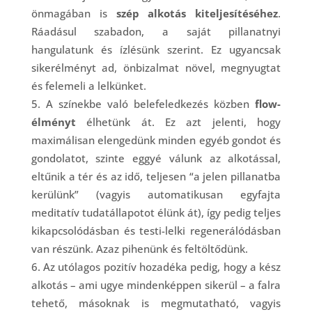
önmagában is
szép alkotás kiteljesítéséhez
.
Ráadásul szabadon, a saját pillanatnyi
hangulatunk és ízlésünk szerint. Ez ugyancsak
sikerélményt ad, önbizalmat növel, megnyugtat
és felemeli a lelkünket.
A színekbe való belefeledkezés közben
flow-
élményt
élhetünk át. Ez azt jelenti, hogy
maximálisan elengedünk minden egyéb gondot és
gondolatot, szinte eggyé válunk az alkotással,
eltűnik a tér és az idő, teljesen “a jelen pillanatba
kerülünk” (vagyis automatikusan egyfajta
meditatív tudatállapotot élünk át), így pedig teljes
kikapcsolódásban és testi-lelki regenerálódásban
van részünk. Azaz pihenünk és feltöltődünk.
Az utólagos pozitív hozadéka pedig, hogy a kész
alkotás – ami ugye mindenképpen sikerül – a falra
tehető, másoknak is megmutatható, vagyis