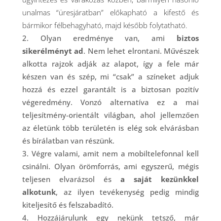
unalmas “üresjáratban” előkapható a kifestő és
bármikor félbehagyható, majd később folytatható.
Olyan eredménye van, ami
biztos
sikerélményt ad
. Nem lehet elrontani. Művészek
alkotta rajzok adják az alapot, így a fele már
készen van és szép, mi “csak” a színeket adjuk
hozzá és ezzel garantált is a biztosan pozitív
végeredmény. Vonzó alternatíva ez a mai
teljesítmény-orientált világban, ahol jellemzően
az életünk több területén is elég sok elvárásban
és bírálatban van részünk.
Végre valami, amit nem a mobiltelefonnal kell
csinálni. Olyan örömforrás, ami egyszerű, mégis
teljesen elvarázsol és
a saját kezünkkel
alkotunk
, az ilyen tevékenység pedig mindig
kiteljesítő és felszabadító.
Hozzájárulunk egy nekünk tetsző, már