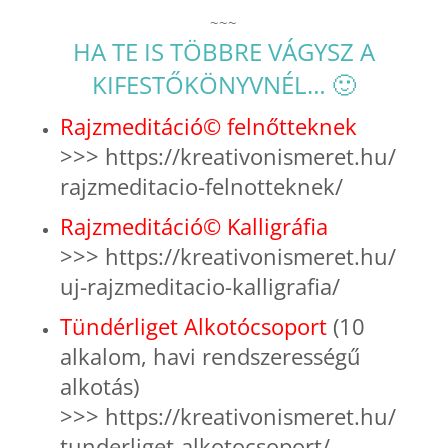
~~~
HA TE IS TÖBBRE VÁGYSZ A
KIFESTŐKÖNYVNÉL… 🙂
Rajzmeditáció© felnőtteknek
>>>
https://kreativonismeret.hu/
rajzmeditacio-felnotteknek/
Rajzmeditáció© Kalligráfia
>>>
https://kreativonismeret.hu/
uj-rajzmeditacio-kalligrafia/
Tündérliget Alkotócsoport
(10
alkalom, havi rendszerességű
alkotás)
>>>
https://kreativonismeret.hu/
tunderliget-alkotocsoport/