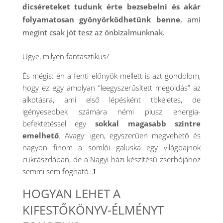
dicséreteket tudunk érte bezsebelni és akár
folyamatosan gyönyörködhetünk benne
, ami
megint csak jót tesz az önbizalmunknak.
Ugye, milyen fantasztikus?
És mégis: én a fenti előnyök mellett is azt gondolom,
hogy ez egy amolyan “leegyszerűsített megoldás” az
alkotásra, ami első lépésként tökéletes, de
igényesebbek számára némi plusz energia-
befektetéssel egy
sokkal magasabb szintre
emelhető
. Avagy: igen, egyszerűen megvehető és
nagyon finom a somlói galuska egy világbajnok
cukrászdában, de a Nagyi házi készítésű zserbójához
semmi sem fogható.
J
HOGYAN LEHET A
KIFESTŐKÖNYV-ÉLMÉNYT