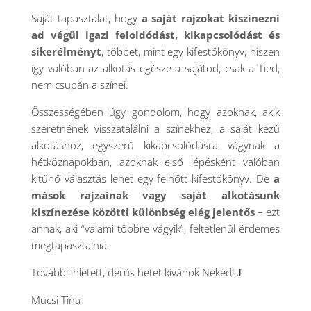
Saját tapasztalat, hogy
a saját rajzokat kiszínezni
ad végül igazi feloldódást, kikapcsolódást és
sikerélményt
, többet, mint egy kifestőkönyv, hiszen
így valóban az alkotás egésze a sajátod, csak a Tied,
nem csupán a színei.
Összességében úgy gondolom, hogy azoknak, akik
szeretnének visszatalálni a színekhez, a saját kezű
alkotáshoz, egyszerű kikapcsolódásra vágynak a
hétköznapokban, azoknak első lépésként valóban
kitűnő választás lehet egy felnőtt kifestőkönyv. De
a
mások rajzainak vagy saját alkotásunk
kiszínezése közötti különbség elég jelentős
– ezt
annak, aki “valami többre vágyik”, feltétlenül érdemes
megtapasztalnia.
További ihletett, derűs hetet kívánok Neked!
J
Mucsi Tina