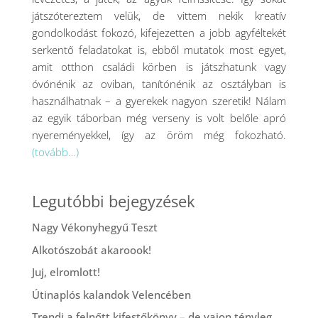
játszótereztem velük, de vittem nekik kreatív
gondolkodást fokozó, kifejezetten a jobb agyféltekét
serkentő feladatokat is, ebből mutatok most egyet,
amit otthon családi körben is játszhatunk vagy
óvónénik az oviban, tanítónénik az osztályban is
használhatnak – a gyerekek nagyon szeretik! Nálam
az egyik táborban még verseny is volt belőle apró
nyereményekkel, így az öröm még fokozható.
(tovább…)
Legutóbbi bejegyzések
Nagy Vékonyhegyű Teszt
Alkotószobát akaroook!
Juj, elromlott!
Útinaplós kalandok Velencében
Trendi a felnőtt kifestőkönyv – de vajon tényleg