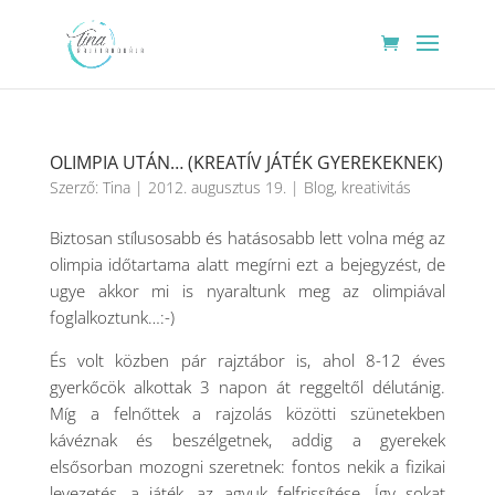
OLIMPIA UTÁN… (KREATÍV JÁTÉK GYEREKEKNEK)
Szerző:
Tina
|
2012. augusztus 19.
|
Blog
,
kreativitás
Biztosan stílusosabb és hatásosabb lett volna még az
olimpia időtartama alatt megírni ezt a bejegyzést, de
ugye akkor mi is nyaraltunk meg az olimpiával
foglalkoztunk…:-)
És volt közben pár rajztábor is, ahol 8-12 éves
gyerkőcök alkottak 3 napon át reggeltől délutánig.
Míg a felnőttek a rajzolás közötti szünetekben
kávéznak és beszélgetnek, addig a gyerekek
elsősorban mozogni szeretnek: fontos nekik a fizikai
levezetés, a játék, az agyuk felfrissítése. Így sokat