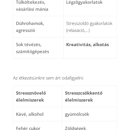
Túlköltekezés,
Légzőgyakorlatok
vásárlási mánia
Dührohamok,
Stresszoldó gyakorlatok
agresszió
(relaxáció,…)
Sok tévézés,
Kreativitás, alkotás
számítógépezés
Az étkezésünkre sem árt odafigyelni:
Stressznövelő
Stresszcsökkentő
élelmiszerek
élelmiszerek
Kávé, alkohol
gyümölcsök
Fehér cukor
Zöldségek