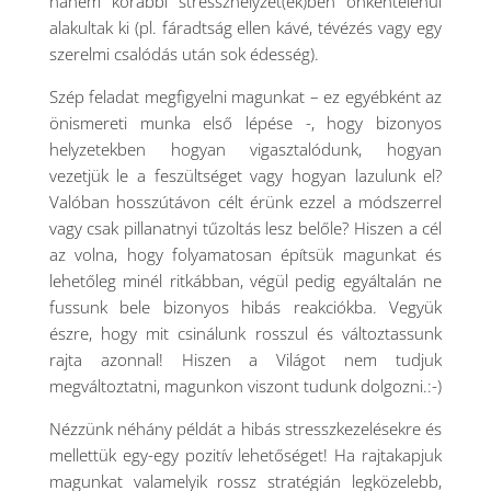
hanem korábbi stresszhelyzet(ek)ben önkéntelenül
alakultak ki (pl. fáradtság ellen kávé, tévézés vagy egy
szerelmi csalódás után sok édesség).
Szép feladat megfigyelni magunkat – ez egyébként az
önismereti munka első lépése -, hogy bizonyos
helyzetekben hogyan vigasztalódunk, hogyan
vezetjük le a feszültséget vagy hogyan lazulunk el?
Valóban hosszútávon célt érünk ezzel a módszerrel
vagy csak pillanatnyi tűzoltás lesz belőle? Hiszen a cél
az volna, hogy folyamatosan építsük magunkat és
lehetőleg minél ritkábban, végül pedig egyáltalán ne
fussunk bele bizonyos hibás reakciókba. Vegyük
észre, hogy mit csinálunk rosszul és változtassunk
rajta azonnal! Hiszen a Világot nem tudjuk
megváltoztatni, magunkon viszont tudunk dolgozni.:-)
Nézzünk néhány példát a hibás stresszkezelésekre és
mellettük egy-egy pozitív lehetőséget! Ha rajtakapjuk
magunkat valamelyik rossz stratégián legközelebb,