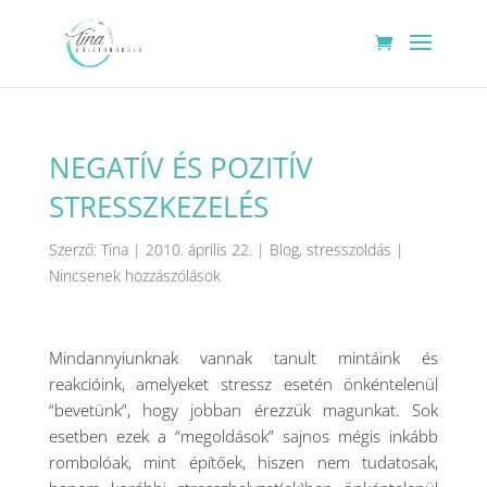
NEGATÍV ÉS POZITÍV
STRESSZKEZELÉS
Szerző:
Tina
|
2010. április 22.
|
Blog
,
stresszoldás
|
Nincsenek hozzászólások
Mindannyiunknak vannak tanult mintáink és
reakcióink, amelyeket stressz esetén önkéntelenül
“bevetünk”, hogy jobban érezzük magunkat. Sok
esetben ezek a “megoldások” sajnos mégis inkább
rombolóak, mint építőek, hiszen nem tudatosak,