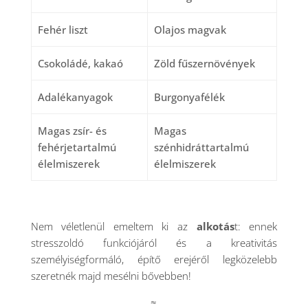
Fehér liszt
Olajos magvak
Csokoládé, kakaó
Zöld fűszernövények
Adalékanyagok
Burgonyafélék
Magas zsír- és
Magas
fehérjetartalmú
szénhidráttartalmú
élelmiszerek
élelmiszerek
Nem véletlenül emeltem ki az
alkotás
t: ennek
stresszoldó funkciójáról és a kreativitás
személyiségformáló, építő erejéről legközelebb
szeretnék majd mesélni bővebben!
≈