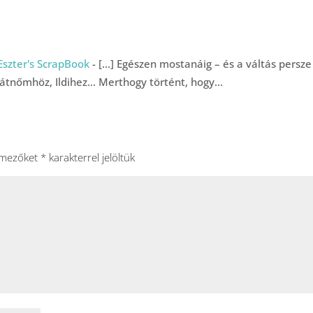
Eszter's ScrapBook
- [...] Egészen mostanáig – és a váltás persze
rátnőmhöz, Ildihez… Merthogy történt, hogy…
 mezőket
*
karakterrel jelöltük