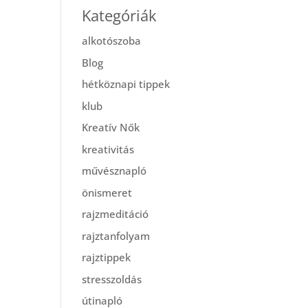
Kategóriák
alkotószoba
Blog
hétköznapi tippek
klub
Kreatív Nők
kreativitás
művésznapló
önismeret
rajzmeditáció
rajztanfolyam
rajztippek
stresszoldás
útinapló