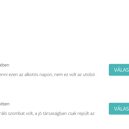
lében
VÁLAS
venni ezen az alkotós napon, nem ez volt az utolsó
lében
VÁLAS
ráló szombat volt, a jó társaságban csak repült az