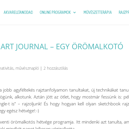
AKVARELLTANODA©
ONLINE PROGRAMOK
MŰVÉSZETTERÁPIA
RAJZP
 ART JOURNAL – EGY ÖRÖMALKOTÓ
eativitás
,
művésznapló
|
2 hozzászólás
 a jobb agyféltekés rajztanfolyamon tanultakat, új technikákat tanu
yögünk, alkotunk. Aztán jött az ötlet, hogy mostmár fessünk is: pé
angle-t is” – rajzoljunk! És hogy hogyan kell olyan sketchbook raj
gy egész hétvége!:-)
adventi örömalkotós hétvége programja. Itt mindenki azt tanulta, a
, aki mindkét napot lelkesen végigalkotta.