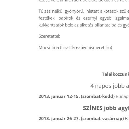
Túlzás nélkül gyönyörű, ihletett alkotások szü
festékek, papírok és ezernyi egyéb izgalm
kukkantsatok bele az alkotás pillanataiba és gy
Szeretettel:
Mucsi Tina (tina@kreativonismeret.hu)
Találkozzunk
4 napos jobb a
2013. január 12-15. (szombat-kedd)
Budapes
SZÍNES jobb agyf
2013. január 26-27. (szombat-vasárnap)
Bu