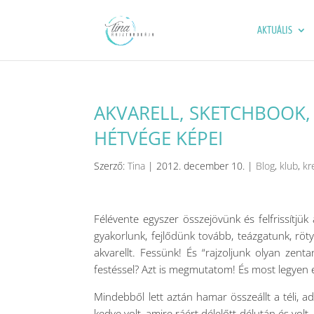
AKTUÁLIS
AKVARELL, SKETCHBOOK,
HÉTVÉGE KÉPEI
Szerző:
Tina
|
2012. december 10.
|
Blog
,
klub
,
kr
Félévente egyszer összejövünk és felfrissítjük
gyakorlunk, fejlődünk tovább, teázgatunk, röt
akvarellt. Fessünk! És “rajzoljunk olyan zent
festéssel? Azt is megmutatom! És most legyen e
Mindebből lett aztán hamar összeállt a téli, 
kedve volt, amire ráért délelőtt-délután és volt