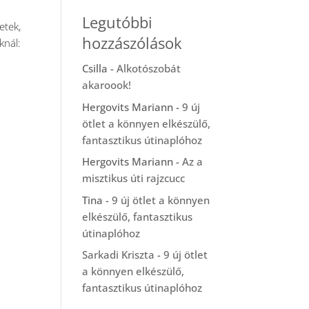
Legutóbbi
etek,
hozzászólások
nál:
Csilla
-
Alkotószobát
akaroook!
Hergovits Mariann
-
9 új
ötlet a könnyen elkészülő,
fantasztikus útinaplóhoz
Hergovits Mariann
-
Az a
misztikus úti rajzcucc
Tina
-
9 új ötlet a könnyen
elkészülő, fantasztikus
útinaplóhoz
Sarkadi Kriszta
-
9 új ötlet
a könnyen elkészülő,
fantasztikus útinaplóhoz