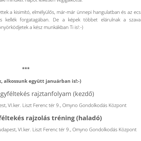
lettek a kisimító, elmélyülős, már-már ünnepi hangulatban és az ecs
as kellék forgatagában. De a képek többet elárulnak a szavak
önyörködjetek a kész munkákban Ti is!:-)
***
, alkossunk együtt januárban is!:-)
gyféltekés rajztanfolyam (kezdő)
t, VI.ker. Liszt Ferenc tér 9., Omyno Gondolkodás Központ
éltekés rajzolás tréning (haladó)
dapest, VI.ker. Liszt Ferenc tér 9., Omyno Gondolkodás Központ