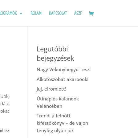
ROGRAMOK
RÓLAM
KAPCSOLAT
ÁSZF
Legutóbbi
bejegyzések
Nagy Vékonyhegyű Teszt
Alkotószobát akaroook!
Juj, elromlott!
lunk,
Útinaplós kalandok
ldául
Velencében
zokat
Trendi a felnőtt
kifestőkönyv – de vajon
mihez
tényleg olyan jó?