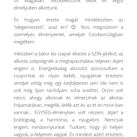
os világában, feltöltekeztünk velük és végül
elmélyülten alkottunk.
És hogyan érezte magát mindeközben az
“idegenvezető”, azaz én? 🙂 Nos, megosztom a
személyes élményeimet, amelyet Csodaországban
megéltem:
miközben a bátor kis csapat élvezte a SZÍN-játékot, az
alkotás szépségnek a megtapasztalása teljesen átjárt
engem is. Energetikailag abszolút azonosultam a
csoporttal, és olyan békét, nyugalmat éreztem,
amelyet eddig még egy tanfolyamon sem
(de nem is
volt még ilyen tanfolyam soha ezelőtt). Öröm volt
nézni, ahogy alkotnak és elmerülnek az alkotás
folyamatában, megélik, átélik azt és az itt és most-ban
vannak… EGYSÉG-élményben volt részem, átjárt a
boldogság, a harmónia, a nyugalom. Nemcsak
engem, mindannyiunkat. Tudtam, hogy jó helyen
vagyok,
a helyemen vagyok
. És mindezt azért éreztem,