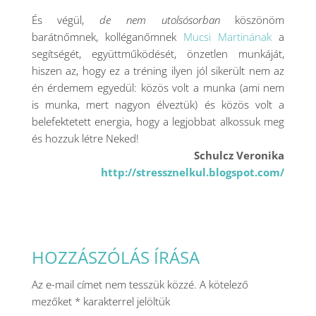
És végül,
de nem utolsósorban
köszönöm
barátnőmnek, kolléganőmnek
Mucsi Martinának
a
segítségét, együttműködését, önzetlen munkáját,
hiszen az, hogy ez a tréning ilyen jól sikerült nem az
én érdemem egyedül: közös volt a munka (ami nem
is munka, mert nagyon élveztük) és közös volt a
belefektetett energia, hogy a legjobbat alkossuk meg
és hozzuk létre Neked!
Schulcz Veronika
http://stressznelkul.blogspot.com/
HOZZÁSZÓLÁS ÍRÁSA
Az e-mail címet nem tesszük közzé.
A kötelező
mezőket
*
karakterrel jelöltük