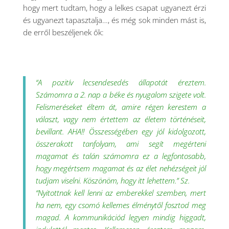
hogy mert tudtam, hogy a lelkes csapat ugyanezt érzi
és ugyanezt tapasztalja…, és még sok minden mást is,
de erről beszéljenek ők:
“A pozitív lecsendesedés állapotát éreztem.
Számomra a 2. nap a béke és nyugalom szigete volt.
Felismeréseket éltem át, amire régen kerestem a
választ, vagy nem értettem az életem történéseit,
bevillant. AHA!! Összességében egy jól kidolgozott,
összerakott tanfolyam, ami segít megérteni
magamat és talán számomra ez a legfontosabb,
hogy megértsem magamat és az élet nehézségeit jól
tudjam viselni. Köszönöm, hogy itt lehettem.” Sz.
“Nyitottnak kell lenni az emberekkel szemben, mert
ha nem, egy csomó kellemes élménytől fosztod meg
magad. A kommunikációd legyen mindig higgadt,