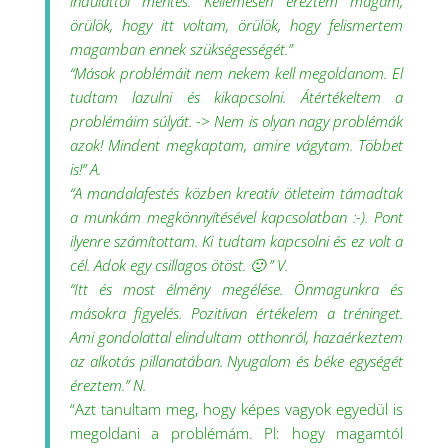
indulattól mentes. Kellemesen éreztem magam,
örülök, hogy itt voltam, örülök, hogy felismertem
magamban ennek szükségességét.”
“Mások problémáit nem nekem kell megoldanom. El
tudtam lazulni és kikapcsolni. Átértékeltem a
problémáim súlyát. -> Nem is olyan nagy problémák
azok! Mindent megkaptam, amire vágytam. Többet
is!” A.
“A mandalafestés közben kreatív ötleteim támadtak
a munkám megkönnyítésével kapcsolatban :-). Pont
ilyenre számítottam. Ki tudtam kapcsolni és ez volt a
cél. Adok egy csillagos ötöst. 🙂 ” V.
“Itt és most élmény megélése. Önmagunkra és
másokra figyelés. Pozitívan értékelem a tréninget.
Ami gondolattal elindultam otthonról, hazaérkeztem
az alkotás pillanatában. Nyugalom és béke egységét
éreztem.” N.
“Azt tanultam meg, hogy képes vagyok egyedül is
megoldani a problémám. Pl: hogy magamtól