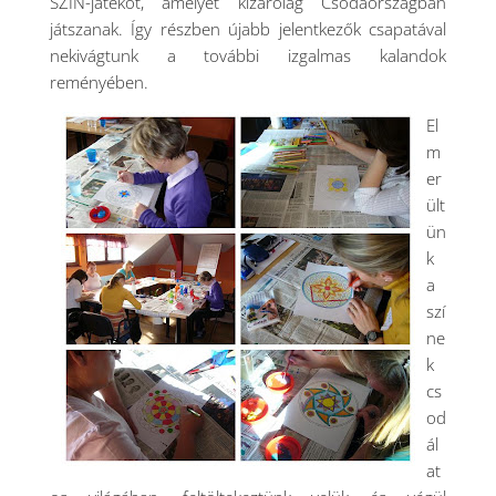
SZÍN-játékot, amelyet kizárólag Csodaországban
játszanak. Így részben újabb jelentkezők csapatával
nekivágtunk a további izgalmas kalandok
reményében.
El
m
er
ült
ün
k
a
szí
ne
k
cs
od
ál
at