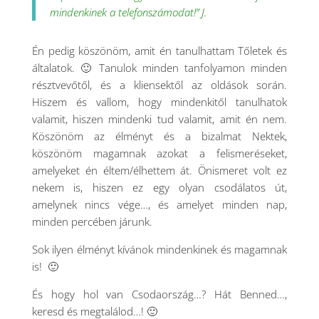
mindenkinek a telefonszámodat!” J.
Én pedig köszönöm, amit én tanulhattam Tőletek és
általatok. 🙂 Tanulok minden tanfolyamon minden
résztvevőtől, és a kliensektől az oldások során.
Hiszem és vallom, hogy mindenkitől tanulhatok
valamit, hiszen mindenki tud valamit, amit én nem.
Köszönöm az élményt és a bizalmat Nektek,
köszönöm magamnak azokat a felismeréseket,
amelyeket én éltem/élhettem át. Önismeret volt ez
nekem is, hiszen ez egy olyan csodálatos út,
amelynek nincs vége…, és amelyet minden nap,
minden percében járunk.
Sok ilyen élményt kívánok mindenkinek és magamnak
is! 🙂
És hogy hol van Csodaország…? Hát Benned…,
keresd és megtalálod…! 🙂