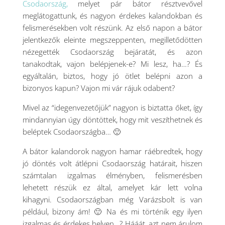
Csodaország,
melyet pár bátor résztvevővel
meglátogattunk, és nagyon érdekes kalandokban és
felismerésekben volt részünk. Az első napon a bátor
jelentkezők eleinte megszeppenten, megilletődötten
nézegették Csodaország bejáratát, és azon
tanakodtak, vajon belépjenek-e? Mi lesz, ha…? És
egyáltalán, biztos, hogy jó ötlet belépni azon a
bizonyos kapun? Vajon mi vár rájuk odabent?
Mivel az “idegenvezetőjük” nagyon is biztatta őket, így
mindannyian úgy döntöttek, hogy mit veszíthetnek és
beléptek Csodaországba… 🙂
A bátor kalandorok nagyon hamar ráébredtek, hogy
jó döntés volt átlépni Csodaország határait, hiszen
számtalan izgalmas élményben, felismerésben
lehetett részük ez által, amelyet kár lett volna
kihagyni. Csodaországban még Varázsbolt is van
például, bizony ám! 🙂 Na és mi történik egy ilyen
izgalmas és érdekes helyen…? Hááát, azt nem árulom