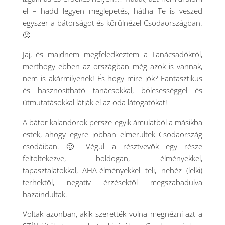
el – hadd legyen meglepetés, hátha Te is veszed
egyszer a bátorságot és körülnézel Csodaországban.
🙂
Jaj, és majdnem megfeledkeztem a Tanácsadókról,
merthogy ebben az országban még azok is vannak,
nem is akármilyenek! És hogy mire jók? Fantasztikus
és hasznosítható tanácsokkal, bölcsességgel és
útmutatásokkal látják el az oda látogatókat!
A bátor kalandorok persze egyik ámulatból a másikba
estek, ahogy egyre jobban elmerültek Csodaország
csodáiban. 🙂 Végül a résztvevők egy része
feltöltekezve, boldogan, élményekkel,
tapasztalatokkal, AHA-élményekkel teli, nehéz (lelki)
terhektől, negatív érzésektől megszabadulva
hazaindultak.
Voltak azonban, akik szerették volna megnézni azt a