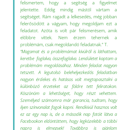
felismertem, hogy a segítség a figyelmet
jelentette. Eddig mindig mástól vártam a
segítséget. Rám ragadt a lelkesedés, még jobban
felerősödött a vágyam, hogy megoldjam ezt a
feladatot. Azóta is volt pár felismerésem, amik
előbbre vittek. Nem érzem tehernek a
problémám, csak megoldandó feladatnak.” T.
“Magamat és a problémámat kívülről is láthattam,
keretbe foglalva, összefoglalva. Lendületet kaptam a
problémám megoldásához. Minden feladat nagyon
tetszett. A legutolsó belehelyezkedős feladatban
nagyon érdekes és hatásos volt megtapasztalni a
különböző érzeteket az földre tett feliratokon.
Köszönöm a lehetőséget, hogy részt vehettem.
Személyed számomra már garancia, tudtam, hogy
ilyen színvonalat fogok kapni. Rendkívül hasznos volt
ez az egy nap is, de a második nap fotóit látva a
Facebookon eldöntöttem, hogy legközelebb a többi
napra is elmegyek! Továbbra is ajánlom