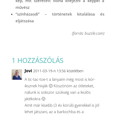
kép, mit szeretett volna kifejezni a képpel a
művész
“színházasdi” – történetek kitalálása és
eljátszása
(forrás: buzzle.com)
1 HOZZÁSZÓLÁS
Jovi
2011-03-19-n 13:56 közelében
A tic-tac-toe-t a lányaim még most is kör-
iksznek hívják 🙂 Köszönöm az ötleteket,
nálunk is sokszor szükség van a leülős
játékokra 🙂
Amit már kisebb (3 év körüli) gyerekkel is jól
lehet játszani, az a barkochba és a