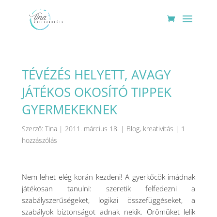
TÉVÉZÉS HELYETT, AVAGY
JÁTÉKOS OKOSÍTÓ TIPPEK
GYERMEKEKNEK
Szerző:
Tina
|
2011. március 18.
|
Blog
,
kreativitás
|
1
hozzászólás
Nem lehet elég korán kezdeni! A gyerkőcök imádnak
játékosan tanulni: szeretik felfedezni a
szabályszerűségeket, logikai összefüggéseket, a
szabályok biztonságot adnak nekik. Örömüket lelik