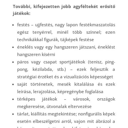
További, kifejezetten jobb agyféltekét erősítő
játékok:
festés – ujjfestés, nagy lapon festékmaszatolás
egész tenyérrel, minél több színnel; ezen
technikákkal figurák, tájképek festése
éneklés vagy egy hangszeren játszani, éneklést
hangszeren kísérni
páros vagy csapat sportjátékok (tenisz, ping-
pong, kézilabda, stb.) – ezek feljesztik a
stratégiai érzéket és a vizualizációs képességet
saját történetek, mesék kitalálása és ezek
leírása, lerajzolása, képregénybe foglalása
térképes játékok – városok, országok
megkeresése, útvonalak eltervezése
tárlat, kiállítás megtekintése; nonfigurális képek
esetén elbeszélgetni arról, vajon mit ábrázol a