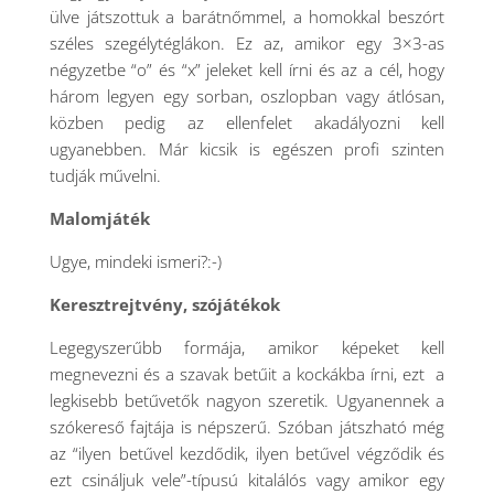
ülve játszottuk a barátnőmmel, a homokkal beszórt
széles szegélytéglákon. Ez az, amikor egy 3×3-as
négyzetbe “o” és “x” jeleket kell írni és az a cél, hogy
három legyen egy sorban, oszlopban vagy átlósan,
közben pedig az ellenfelet akadályozni kell
ugyanebben. Már kicsik is egészen profi szinten
tudják művelni.
Malomjáték
Ugye, mindeki ismeri?:-)
Keresztrejtvény, szójátékok
Legegyszerűbb formája, amikor képeket kell
megnevezni és a szavak betűit a kockákba írni, ezt a
legkisebb betűvetők nagyon szeretik. Ugyanennek a
szókereső fajtája is népszerű. Szóban játszható még
az “ilyen betűvel kezdődik, ilyen betűvel végződik és
ezt csináljuk vele”-típusú kitalálós vagy amikor egy