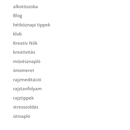
alkotószoba
Blog
hétköznapi tippek
klub
Kreatív Nők
kreativitás
művésznapló
önismeret
rajzmeditáció
rajztanfolyam
rajztippek
stresszoldás
útinapló