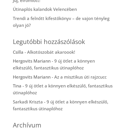
Juj, elromlott!
Útinaplós kalandok Velencében
Trendi a felnőtt kifestőkönyv – de vajon tényleg
olyan jó?
Legutóbbi hozzászólások
Csilla
-
Alkotószobát akaroook!
Hergovits Mariann
-
9 új ötlet a könnyen
elkészülő, fantasztikus útinaplóhoz
Hergovits Mariann
-
Az a misztikus úti rajzcucc
Tina
-
9 új ötlet a könnyen elkészülő, fantasztikus
útinaplóhoz
Sarkadi Kriszta
-
9 új ötlet a könnyen elkészülő,
fantasztikus útinaplóhoz
Archívum