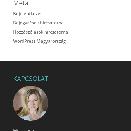
Meta
Bejelentkezés
Bejegyzések hírcsatorna
Hozzászólások hírcsatorna
WordPress Magyarország
KAPCSOLAT
Mucsi Tina