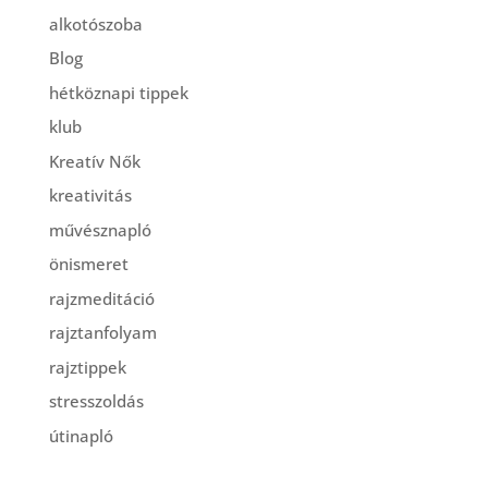
alkotószoba
Blog
hétköznapi tippek
klub
Kreatív Nők
kreativitás
művésznapló
önismeret
rajzmeditáció
rajztanfolyam
rajztippek
stresszoldás
útinapló