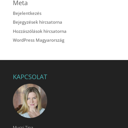
Meta
Bejelentkezés
Bejegyzések hírcsatorna
Hozzászólások hírcsatorna
WordPress Magyarország
KAPCSOLAT
Mucsi Tina