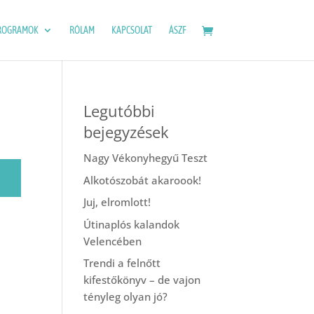
ROGRAMOK
RÓLAM
KAPCSOLAT
ÁSZF
Legutóbbi
bejegyzések
Nagy Vékonyhegyű Teszt
Alkotószobát akaroook!
Juj, elromlott!
Útinaplós kalandok
Velencében
Trendi a felnőtt
kifestőkönyv – de vajon
tényleg olyan jó?