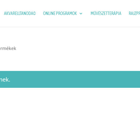
AKVARELLTANODA©
ONLINE PROGRAMOK
MŰVÉSZETTERÁPIA
RAJZP
termékek
nek.