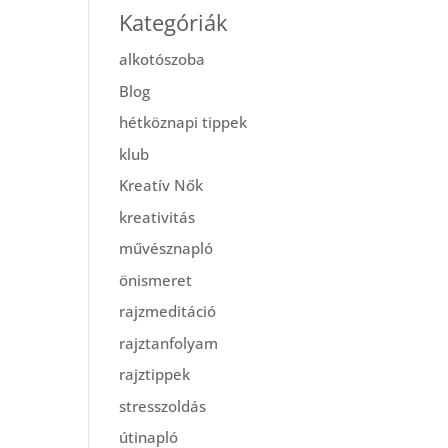
Kategóriák
alkotószoba
Blog
hétköznapi tippek
klub
Kreatív Nők
kreativitás
művésznapló
önismeret
rajzmeditáció
rajztanfolyam
rajztippek
stresszoldás
útinapló