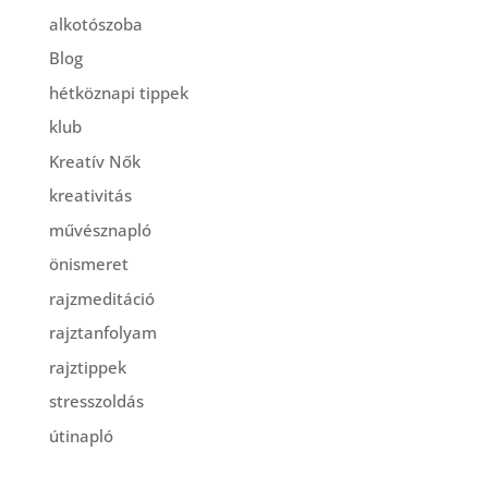
alkotószoba
Blog
hétköznapi tippek
klub
Kreatív Nők
kreativitás
művésznapló
önismeret
rajzmeditáció
rajztanfolyam
rajztippek
stresszoldás
útinapló