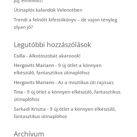
Juj, elromlott!
Útinaplós kalandok Velencében
Trendi a felnőtt kifestőkönyv – de vajon tényleg
olyan jó?
Legutóbbi hozzászólások
Csilla
-
Alkotószobát akaroook!
Hergovits Mariann
-
9 új ötlet a könnyen
elkészülő, fantasztikus útinaplóhoz
Hergovits Mariann
-
Az a misztikus úti rajzcucc
Tina
-
9 új ötlet a könnyen elkészülő, fantasztikus
útinaplóhoz
Sarkadi Kriszta
-
9 új ötlet a könnyen elkészülő,
fantasztikus útinaplóhoz
Archívum