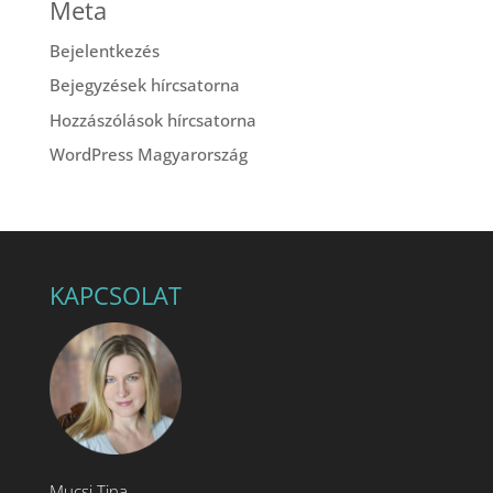
Meta
Bejelentkezés
Bejegyzések hírcsatorna
Hozzászólások hírcsatorna
WordPress Magyarország
KAPCSOLAT
Mucsi Tina