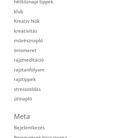
hétköznapi tippek
klub
Kreatív Nők
kreativitás
művésznapló
önismeret
rajzmeditáció
rajztanfolyam
rajztippek
stresszoldás
útinapló
Meta
Bejelentkezés
Bejegyzések hírcsatorna