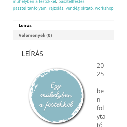
műhelyben a festőkkel
,
pasztellfestés
,
pasztelltanfolyam
,
rajzolás
,
vendég oktató
,
workshop
Leírás
Vélemények (0)
LEÍRÁS
20
25
-
be
n
fol
yta
tó