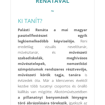
RENÁTÁVAL
~
KI TANÍT?
Palásti Renáta a mai magyar
pasztellfestészet egyik
legkiemelkedőbb képviselője.
Reni
eredetilag vizuális nevelőtanár,
művésztanár, és
művészeti
szabadiskolák, meghívásos
művésztelepek, nemzetközi
szimpóziumok rendszeres résztvevője,
művészeti körök tagja, tanára
is
évtizedek óta. Már a kilencvenes évektől
kezdve több tucatnyi csoportos és önálló
kiállítás van mögötte. Alkotóművészetében
a pillanatnyi benyomások lényegre
törő ábrázolására törekszik
, igyekszik az