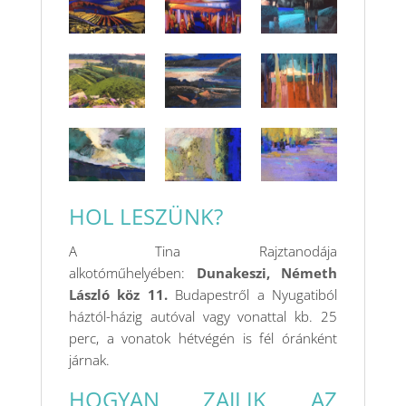
HOL LESZÜNK?
A Tina Rajztanodája
alkotóműhelyében:
Dunakeszi, Németh
László köz 11.
Budapestről a Nyugatiból
háztól-házig autóval vagy vonattal kb. 25
perc, a vonatok hétvégén is fél óránként
járnak.
HOGYAN ZAJLIK AZ