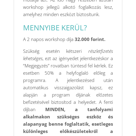
workshop jellegű alkotó foglalkozás lesz,
amelyhez minden eszközt biztosítunk.
MENNYIBE KERÜL?
A 2 napos workshop díja
32.000 forint.
Szükség esetén kétszeri
részletfizetés
lehetséges
, ezt az igényedet jelentkezéskor a
“Megjegyzés” rovatban tüntesd fel kérlek. Ez
esetben 50% a helyfoglaló előleg a
programra. A jelentkezésed után
automatikus visszaigazolást kapsz, ez
alapján a program díjának előzetes
befizetésével biztosítod a helyedet. A fenti
díjban
MINDEN, a tanfolyami
alkalmakon szükséges eszköz és
alapanyag benne foglaltatik, esetleges
különleges előkészületekről a