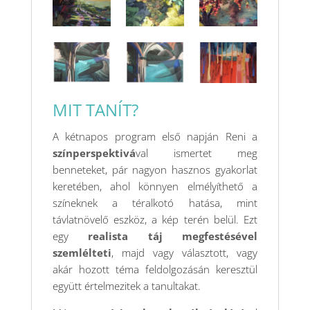
MIT TANÍT?
A kétnapos program első napján Reni a
színperspektivá
val ismertet meg
benneteket, pár nagyon hasznos gyakorlat
keretében, ahol könnyen elmélyíthető a
színeknek a téralkotó hatása, mint
távlatnövelő eszköz, a kép terén belül. Ezt
egy
realista táj megfestésével
szemlélteti
, majd vagy választott, vagy
akár hozott téma feldolgozásán keresztül
együtt értelmezitek a tanultakat.