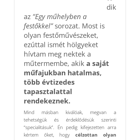
dik
az
“Egy műhelyben a
festőkkel”
sorozat. Most is
olyan festőművészeket,
ezúttal ismét hölgyeket
hívtam meg nektek a
műtermembe, akik
a saját
műfajukban hatalmas,
több évtizedes
tapasztalattal
rendekeznek.
Mind másban kiválóak, megvan a
tehetségük és érdeklődésük szerinti
“specialitásuk”. Én pedig kifejezetten arra
kértem őket, hogy
célzottan olyan