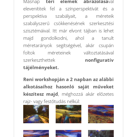
Másnap
téri elemek ábrázolásá
val
elevenítitek fel a színperspektívát és a
perspektíva szabályait, a méreteik
szabályszerű csökkenésének szerkesztési
szisztémáival. Itt már elvont tájban is lehet
majd gondolkodni, ahol a tanult
méretarányok segítségével, akár csupán
foltok méreteinek változtatásával
szerkeszthettek
nonfiguratív
tájélményeket.
Reni workshopján a 2 napban az alábbi
alkotásaihoz hasonló saját műveket
készítesz majd
, méghozzá akár előzetes
rajz- vagy festőtudás nélkül: