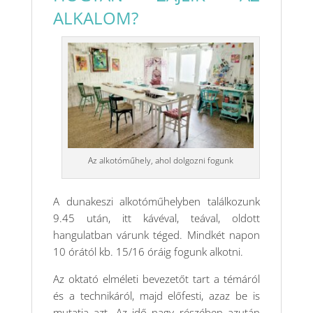
ALKALOM?
Az alkotóműhely, ahol dolgozni fogunk
A dunakeszi alkotóműhelyben találkozunk
9.45 után, itt kávéval, teával, oldott
hangulatban várunk téged. Mindkét napon
10 órától kb. 15/16 óráig fogunk alkotni.
Az oktató elméleti bevezetőt tart a témáról
és a technikáról, majd előfesti, azaz be is
mutatja azt. Az idő nagy részében azután