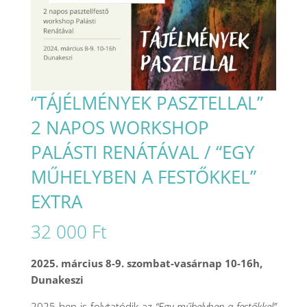
“TÁJÉLMÉNYEK PASZTELLAL”
2 NAPOS WORKSHOP
PALÁSTI RENÁTÁVAL / “EGY
MŰHELYBEN A FESTŐKKEL”
EXTRA
32 000
Ft
2025. március 8-9. szombat-vasárnap 10-16h,
Dunakeszi
2025-ben is folytatódik az
“Egy műhelyben a festőkkel”