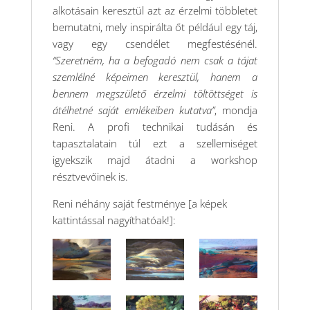
alkotásain keresztül azt az érzelmi többletet
bemutatni, mely inspirálta őt például egy táj,
vagy egy csendélet megfestésénél.
“Szeretném, ha a befogadó nem csak a tájat
szemlélné képeimen keresztül, hanem a
bennem megszülető érzelmi töltöttséget is
átélhetné saját emlékeiben kutatva”
, mondja
Reni. A profi technikai tudásán és
tapasztalatain túl ezt a szellemiséget
igyekszik majd átadni a workshop
résztvevőinek is.
Reni néhány saját festménye [a képek
kattintással nagyíthatóak!]: