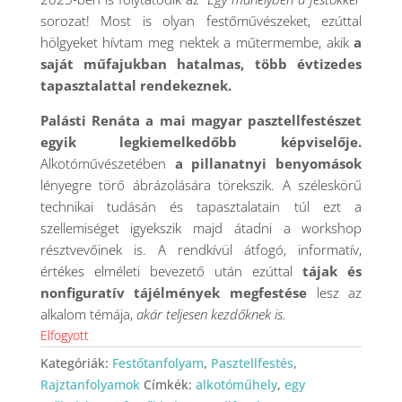
sorozat! Most is olyan festőművészeket, ezúttal
hölgyeket hívtam meg nektek a műtermembe, akik
a
saját műfajukban hatalmas, több évtizedes
tapasztalattal rendekeznek.
Palásti Renáta a mai magyar pasztellfestészet
egyik legkiemelkedőbb képviselője.
Alkotóművészetében
a pillanatnyi benyomások
lényegre törő ábrázolására törekszik. A széleskörű
technikai tudásán és tapasztalatain túl ezt a
szellemiséget igyekszik majd átadni a workshop
résztvevőinek is. A rendkívül átfogó, informatív,
értékes elméleti bevezető után ezúttal
tájak és
nonfiguratív tájélmények megfestése
lesz az
alkalom témája,
akár teljesen kezdőknek is.
Elfogyott
Kategóriák:
Festőtanfolyam
,
Pasztellfestés
,
Rajztanfolyamok
Címkék:
alkotóműhely
,
egy