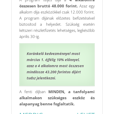
összesen bruttó 48.000 forint.
Azaz egy
alkalom díja eszközökkel csak 12.000 forint.
A program díjának előzetes befizetésével
biztosítod a helyedet. Szükség esetén
kétszeri részletfizetés lehetséges, legkésőbb
április 30-ig.
Koránkelő kedvezménnyel most
március 1. éjfélig 10% előnnyel,
azaz a 4 alkalomra most összesen
mindössze 43.200 forintos díjért
tudsz jelentkezni.
A fenti díjban
MINDEN, a tanfolyami
alkalmakon szükséges eszköz és
alapanyag benne foglaltatik.