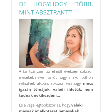
DE HOGYHOGY “TÖBB,
MINT ABSZTRAKT”?
A tanítványaim az elmúlt években sokszor
meséltek nekem arról, hogy amikor otthon
nekiülnek alkotni, sokszor valahogy
nincs
igazán témájuk, valódi ihletük, nem
tudnak nekikezdeni…
És a vége legtöbbször az, hogy
valaki
másnak az alkotását lemásolják.