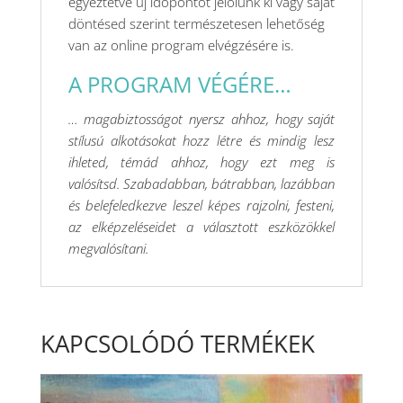
egyeztetve új időpontot jelölünk ki vagy saját
döntésed szerint természetesen lehetőség
van az online program elvégzésére is.
A PROGRAM VÉGÉRE…
… magabiztosságot nyersz ahhoz, hogy saját
stílusú alkotásokat hozz létre és mindig lesz
ihleted, témád ahhoz, hogy ezt meg is
valósítsd. Szabadabban, bátrabban, lazábban
és belefeledkezve leszel képes rajzolni, festeni,
az elképzeléseidet a választott eszközökkel
megvalósítani.
KAPCSOLÓDÓ TERMÉKEK