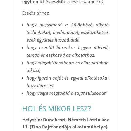
egyben út és eszköz
is lesz a számunkra.
Eszköz ahhoz,
hogy megismerd a különböző alkotó
technikákat, médiumokat, eszközöket és
ezek együttes használatát,
hogy ezentúl bármikor legyen ihleted,
témád és eszközöd az alkotáshoz,
hogy magabiztosabban és ellazultabban
alkoss,
hogy igazán saját és egyedi alkotásokat
hozz létre, és
hogy végre megtaláld a saját stílusodat!
HOL ÉS MIKOR LESZ?
Helyszín: Dunakeszi, Németh László köz
11. (Tina Rajztanodája alkotóműhelye)