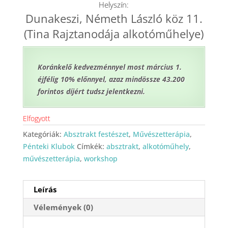
Helyszín:
Dunakeszi, Németh László köz 11.
(Tina Rajztanodája alkotóműhelye)
Koránkelő kedvezménnyel most március 1.
éjfélig 10% előnnyel, azaz mindössze 43.200
forintos díjért tudsz jelentkezni.
Elfogyott
Kategóriák:
Absztrakt festészet
,
Művészetterápia
,
Pénteki Klubok
Címkék:
absztrakt
,
alkotóműhely
,
művészetterápia
,
workshop
Leírás
Vélemények (0)