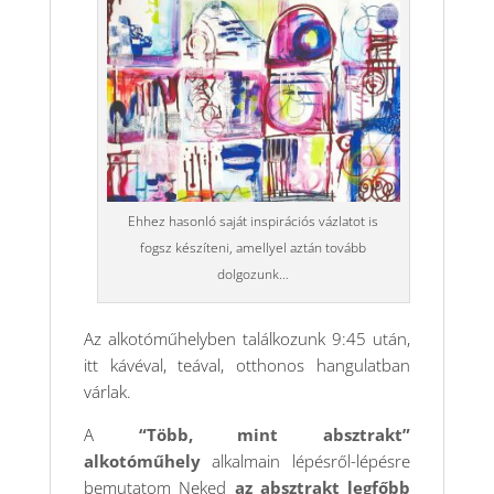
Ehhez hasonló saját inspirációs vázlatot is
fogsz készíteni, amellyel aztán tovább
dolgozunk…
Az alkotóműhelyben találkozunk 9:45 után,
itt kávéval, teával, otthonos hangulatban
várlak.
A
“Több, mint absztrakt”
alkotóműhely
alkalmain lépésről-lépésre
bemutatom Neked
az absztrakt legfőbb