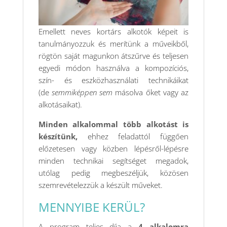
Emellett neves kortárs alkotók képeit is
tanulmányozzuk és merítünk a műveikből,
rögtön saját magunkon átszűrve és teljesen
egyedi módon használva a kompozíciós,
szín- és eszközhasználati technikáikat
(de
semmiképpen sem
másolva őket vagy az
alkotásaikat).
Minden alkalommal több alkotást is
készítünk,
ehhez feladattól függően
előzetesen vagy közben lépésről-lépésre
minden technikai segítséget megadok,
utólag pedig megbeszéljük, közösen
szemrevételezzük a készült műveket.
MENNYIBE KERÜL?
A program teljes díja a
4 alkalomra