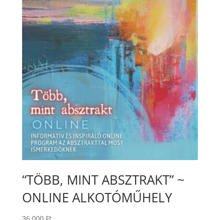
“TÖBB, MINT ABSZTRAKT” ~
ONLINE ALKOTÓMŰHELY
36 000
Ft