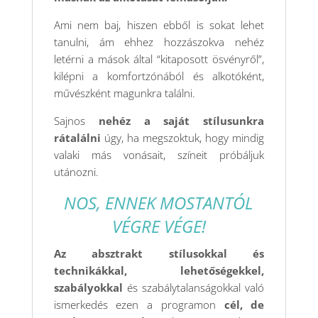
Ami nem baj, hiszen ebből is sokat lehet
tanulni, ám ehhez hozzászokva nehéz
letérni a mások által “kitaposott ösvényről”,
kilépni a komfortzónából és alkotóként,
művészként magunkra találni.
Sajnos
nehéz a saját stílusunkra
rátalálni
úgy, ha megszoktuk, hogy mindig
valaki más vonásait, színeit próbáljuk
utánozni.
NOS, ENNEK MOSTANTÓL
VÉGRE VÉGE!
Az absztrakt stílusokkal és
technikákkal, lehetőségekkel,
szabályokkal
és szabálytalanságokkal való
ismerkedés ezen a programon
cél, de