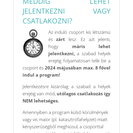
MEDDIG LEHET
JELENTKEZNI VAGY
CSATLAKOZNI?
Az induló csoport kis létszámú
és
zárt
lesz. Ez azt jelenti,
hogy
máris lehet
jelentkezni,
a szabad helyek
erejéig folyamatosan telik be a
csoport és
2024 májusában max. 8 fővel
indul a program!
Jelentkezésre kizárólag a szabad a helyek
erejéig van mód,
utólagos csatlakozás így
NEM lehetséges.
Amennyiben a program külső körülmények
vagy vis maior (pl. katasztrófahelyzet) miatt
kényszerűségből meghiúsul, a csoporttal