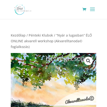
Kezdőlap
/
Pénteki Klubok
/ “Nyár a lugasban” ÉLŐ
ONLINE akvarell workshop (Akvarelltanoda©
foglalkozás)