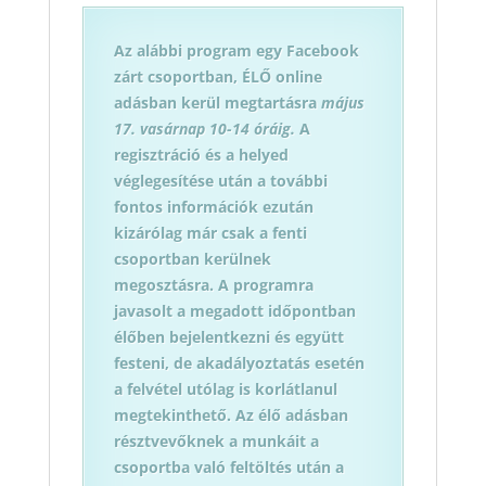
Az alábbi program egy Facebook
zárt csoportban, ÉLŐ online
adásban kerül megtartásra
május
17. vasárnap 10-14 óráig.
A
regisztráció és a helyed
véglegesítése után a további
fontos információk ezután
kizárólag már csak a fenti
csoportban kerülnek
megosztásra. A programra
javasolt a megadott időpontban
élőben bejelentkezni és együtt
festeni, de akadályoztatás esetén
a felvétel utólag is korlátlanul
megtekinthető. Az élő adásban
résztvevőknek a munkáit a
csoportba való feltöltés után a