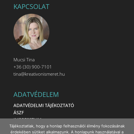
KAPCSOLAT
Mucsi Tina
+36 (30) 900-7101
tina@kreativonismeret.hu
ADATVÉDELEM
ADATVÉDELMI TÁJÉKOZTATÓ
ÁSZF
IMPRESSZUM
Tájékoztatlak, hogy a honlap felhasználói élmény fokozásának
érdekében sütiket alkalmazunk. A honlapunk használatával a