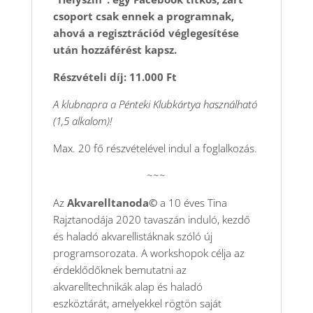
csoport csak ennek a programnak,
ahová a regisztrációd véglegesítése
után hozzáférést kapsz.
Részvételi díj: 11.000 Ft
A klubnapra a Pénteki Klubkártya használható
(1,5 alkalom)!
Max. 20 fő részvételével indul a foglalkozás.
~~~
Az
Akvarelltanoda©
a 10 éves Tina
Rajztanodája 2020 tavaszán induló, kezdő
és haladó akvarellistáknak szóló új
programsorozata. A workshopok célja az
érdeklődőknek bemutatni az
akvarelltechnikák alap és haladó
eszköztárát, amelyekkel rögtön saját