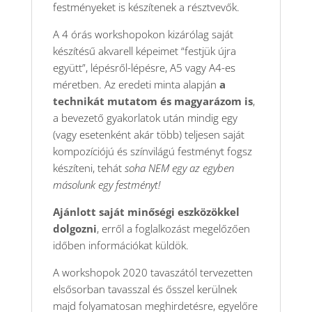
festményeket is készítenek a résztvevők.
A 4 órás workshopokon kizárólag saját
készítésű akvarell képeimet “festjük újra
együtt”, lépésről-lépésre, A5 vagy A4-es
méretben. Az eredeti minta alapján
a
technikát mutatom és magyarázom is
,
a bevezető gyakorlatok után mindig egy
(vagy esetenként akár több) teljesen saját
kompozíciójú és színvilágú festményt fogsz
készíteni, tehát
soha NEM egy az egyben
másolunk egy festményt!
Ajánlott saját minőségi eszközökkel
dolgozni
, erről a foglalkozást megelőzően
időben információkat küldök.
A workshopok 2020 tavaszától tervezetten
elsősorban tavasszal és ősszel kerülnek
majd folyamatosan meghirdetésre, egyelőre