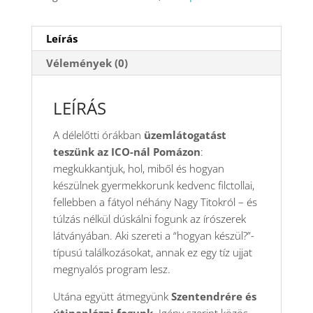
Leírás
Vélemények (0)
LEÍRÁS
A délelőtti órákban
üzemlátogatást
teszünk az ICO-nál Pomázon
:
megkukkantjuk, hol, miből és hogyan
készülnek gyermekkorunk kedvenc filctollai,
fellebben a fátyol néhány Nagy Titokról – és
túlzás nélkül dúskálni fogunk az írószerek
látványában. Aki szereti a “hogyan készül?”-
típusú találkozásokat, annak ez egy tíz ujjat
megnyalós program lesz.
Utána együtt átmegyünk
Szentendrére és
útinaplózni fogunk.
Igény szerint közös