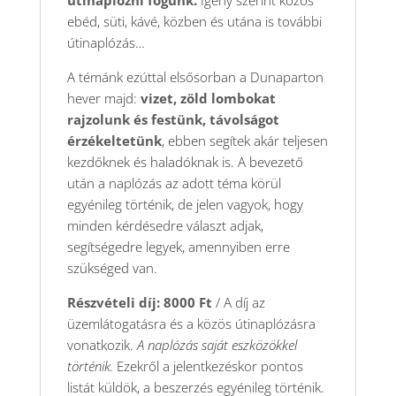
ebéd, süti, kávé, közben és utána is további
útinaplózás…
A témánk ezúttal elsősorban a Dunaparton
hever majd:
vizet, zöld lombokat
rajzolunk és festünk, távolságot
érzékeltetünk
, ebben segítek akár teljesen
kezdőknek és haladóknak is. A bevezető
után a naplózás az adott téma körül
egyénileg történik, de jelen vagyok, hogy
minden kérdésedre választ adjak,
segítségedre legyek, amennyiben erre
szükséged van.
Részvételi díj: 8000 Ft
/ A díj az
üzemlátogatásra és a közös útinaplózásra
vonatkozik.
A naplózás saját eszközökkel
történik.
Ezekről a jelentkezéskor pontos
listát küldök, a beszerzés egyénileg történik.