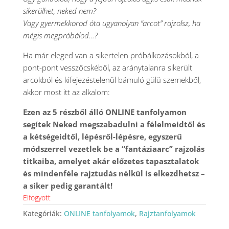
sikerülhet, neked nem?
Vagy gyermekkorod óta ugyanolyan “arcot” rajzolsz, ha
mégis megpróbálod…?
Ha már eleged van a sikertelen próbálkozásokból, a
pont-pont vesszőcskéből, az aránytalanra sikerült
arcokból és kifejezéstelenül bámuló gülü szemekből,
akkor most itt az alkalom:
Ezen az 5 részből álló ONLINE tanfolyamon
segítek Neked megszabadulni a félelmeidtől és
a kétségeidtől, lépésről-lépésre, egyszerű
módszerrel vezetlek be a “fantáziaarc” rajzolás
titkaiba, amelyet akár előzetes tapasztalatok
és mindenféle rajztudás nélkül is elkezdhetsz –
a siker pedig garantált!
Elfogyott
Kategóriák:
ONLINE tanfolyamok
,
Rajztanfolyamok