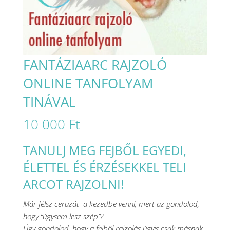
FANTÁZIAARC RAJZOLÓ
ONLINE TANFOLYAM
TINÁVAL
10 000
Ft
TANULJ MEG FEJBŐL EGYEDI,
ÉLETTEL ÉS ÉRZÉSEKKEL TELI
ARCOT RAJZOLNI!
Már félsz ceruzát a kezedbe venni, mert az gondolod,
hogy “úgysem lesz szép”?
Úgy gondolod, hogy a fejből rajzolás úgyis csak másnak