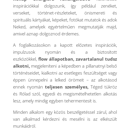
inspirációkkal dolgozunk, így például zenéket,
verseket, történet-részleteket, önismereti és
spirituális kártyákat, képeket, fotókat mutatok és adok
Neked, amelyek egyértelműen megmutatják majd,
amivel aznap dolgoznod érdemes.
A foglalkozásokon a kapott előzetes inspirációk,
impulzusok nyomán és a biztosított
eszközökkel,
flow állapotban, zavartalanul tudsz
alkotni,
megjeleníteni a képedben a pillanatnyi belső
történéseidet, kialkotni az esetleges feszültséget vagy
éppen ünnepelni a lelked örömeit – az alkotásod
ennek nyomán
teljesen személyes,
Téged tükröz
és Rólad szól, egyedi és megismételhetetlen alkotás
lesz, amely mindig egyben tehermentesít is.
Minden alkalom egy közös beszélgetéssel zárul, ahol
van alkalmad kérdezni és mesélni is az elkészült
munkáidról.