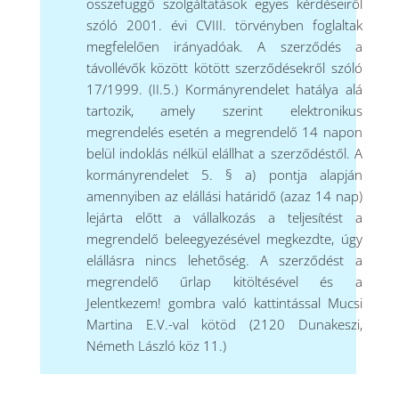
összefüggő szolgáltatások egyes kérdéseiről
szóló 2001. évi CVIII. törvényben foglaltak
megfelelően irányadóak. A szerződés a
távollévők között kötött szerződésekről szóló
17/1999. (II.5.) Kormányrendelet hatálya alá
tartozik, amely szerint elektronikus
megrendelés esetén a megrendelő 14 napon
belül indoklás nélkül elállhat a szerződéstől. A
kormányrendelet 5. § a) pontja alapján
amennyiben az elállási határidő (azaz 14 nap)
lejárta előtt a vállalkozás a teljesítést a
megrendelő beleegyezésével megkezdte, úgy
elállásra nincs lehetőség. A szerződést a
megrendelő űrlap kitöltésével és a
Jelentkezem! gombra való kattintással Mucsi
Martina E.V.-val kötöd (2120 Dunakeszi,
Németh László köz 11.)