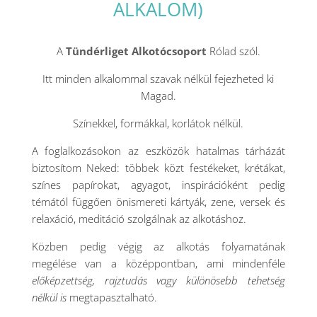
ALKALOM)
A
Tündérliget Alkotócsoport
Rólad szól.
Itt minden alkalommal szavak nélkül fejezheted ki
Magad.
Színekkel, formákkal, korlátok nélkül.
A foglalkozásokon az eszközök hatalmas tárházát
biztosítom Neked: többek közt festékeket, krétákat,
színes papírokat, agyagot, inspirációként pedig
témától függően önismereti kártyák, zene, versek és
relaxáció, meditáció szolgálnak az alkotáshoz.
Közben pedig végig az alkotás folyamatának
megélése van a középpontban, ami mindenféle
előképzettség, rajztudás vagy különösebb tehetség
nélkül is
megtapasztalható.