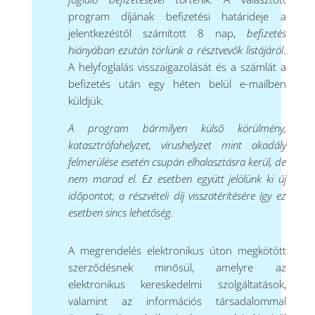
program díjának befizetési határideje a
jelentkezéstől számított 8 nap,
befizetés
hiányában ezután törlünk a résztvevők listájáról
.
A helyfoglalás visszaigazolását és a számlát a
befizetés után egy héten belül e-mailben
küldjük.
A program bármilyen külső körülmény,
katasztrófahelyzet, vírushelyzet mint akadály
felmerülése esetén csupán elhalasztásra kerül, de
nem marad el. Ez esetben együtt jelölünk ki új
időpontot, a részvételi díj visszatérítésére így ez
esetben sincs lehetőség.
A megrendelés elektronikus úton megkötött
szerződésnek minősül, amelyre az
elektronikus kereskedelmi szolgáltatások,
valamint az információs társadalommal