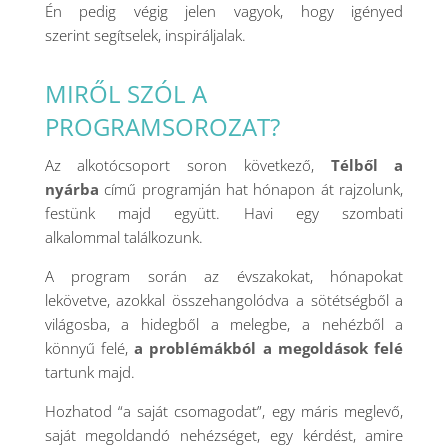
Én pedig végig jelen vagyok, hogy igényed
szerint
segítselek, inspiráljalak.
MIRŐL SZÓL A
PROGRAMSOROZAT?
Az alkotócsoport soron következő,
Télből a
nyárba
című programján hat hónapon át rajzolunk,
festünk majd együtt. Havi egy szombati
alkalommal
találkozunk.
A program során az évszakokat, hónapokat
lekövetve, azokkal összehangolódva a sötétségből a
világosba, a hidegből a melegbe, a nehézből a
könnyű felé,
a problémákból a megoldások felé
tartunk majd.
Hozhatod “a saját csomagodat”, egy máris meglevő,
saját megoldandó nehézséget, egy kérdést, amire