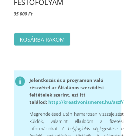
FESTŐFOLYAM
35 000 Ft
KOSÁRBA RAKOM

Jelentkezés és a programon való
részvétel az Általános szerződési
feltételek szerint, ezt itt
találod:
http://kreativonismeret.hu/aszf/
Megrendelésed után hamarosan visszajelzést
küldök, valamint elküldöm a fizetési
információkat.
A helyfoglalás véglegesítése a
foglaló befizetésével történik.
A választott