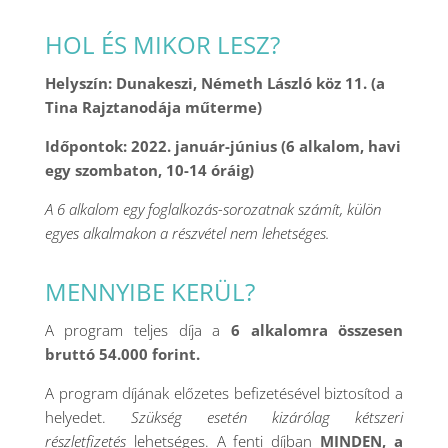
HOL ÉS MIKOR LESZ?
Helyszín: Dunakeszi, Németh László köz 11. (a
Tina Rajztanodája műterme)
Időpontok: 2022. január-június (6 alkalom, havi
egy szombaton, 10-14 óráig)
A 6 alkalom egy foglalkozás-sorozatnak számít, külön
egyes alkalmakon a részvétel nem lehetséges.
MENNYIBE KERÜL?
A program teljes díja a
6 alkalomra összesen
bruttó 54.000 forint.
A program díjának előzetes befizetésével biztosítod a
helyedet.
Szükség esetén kizárólag kétszeri
részletfizetés
lehetséges. A fenti díjban
MINDEN, a