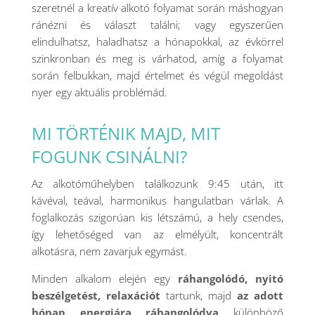
szeretnél a kreatív alkotó folyamat során máshogyan
ránézni és választ találni; vagy egyszerűen
elindulhatsz, haladhatsz a hónapokkal, az évkörrel
szinkronban és meg is várhatod, amíg a folyamat
során felbukkan, majd értelmet és végül megoldást
nyer egy aktuális problémád.
MI TÖRTÉNIK MAJD, MIT
FOGUNK CSINÁLNI?
Az alkotóműhelyben találkozunk 9:45 után, itt
kávéval, teával, harmonikus hangulatban várlak. A
foglalkozás szigorúan kis létszámú, a hely csendes,
így lehetőséged van az elmélyült, koncentrált
alkotásra, nem zavarjuk egymást.
Minden alkalom elején egy
ráhangolódó, nyitó
beszélgetést, relaxációt
tartunk, majd
az adott
hónap energiára ráhangolódva
különböző