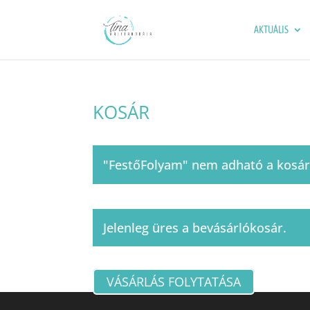
AKTUÁLIS
KOSÁR
"FestőFolyam" nem adható a kosárh
Jelenleg üres a bevásárlókosár.
VÁSÁRLÁS FOLYTATÁSA