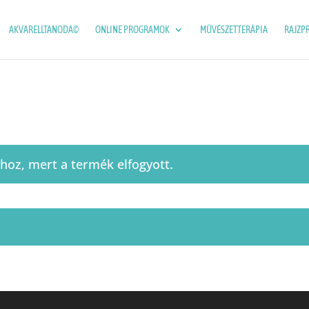
AKVARELLTANODA©
ONLINE PROGRAMOK
MŰVÉSZETTERÁPIA
RAJZP
oz, mert a termék elfogyott.