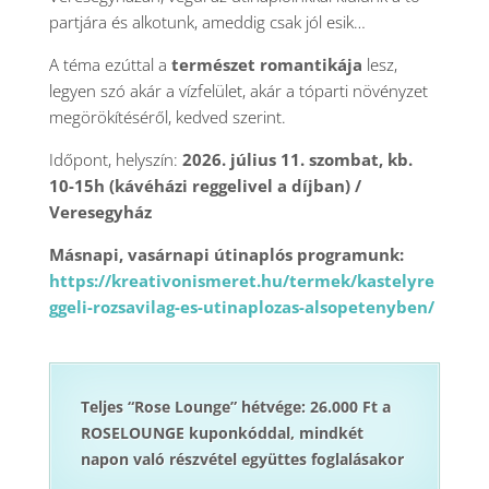
partjára és alkotunk, ameddig csak jól esik…
A téma ezúttal a
természet romantikája
lesz,
legyen szó akár a vízfelület, akár a tóparti növényzet
megörökítéséről, kedved szerint.
Időpont, helyszín:
2026. július 11. szombat, kb.
10-15h (kávéházi reggelivel a díjban) /
Veresegyház
Másnapi, vasárnapi útinaplós programunk:
https://kreativonismeret.hu/termek/kastelyre
ggeli-rozsavilag-es-utinaplozas-alsopetenyben/
Teljes “Rose Lounge” hétvége: 26.000 Ft a
ROSELOUNGE kuponkóddal, mindkét
napon való részvétel együttes foglalásakor