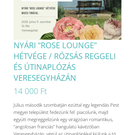
NYÁRI “ROSE LOUNGE”
HÉTVÉGE / RÓZSÁS REGGELI
ÉS ÚTINAPLÓZÁS
VERESEGYHÁZÁN
14 000
Ft
Július második szombatján ezúttal egy legendás Pest
megyei települést fedezünk fel: piacolunk, majd
együtt megreggelizünk egy virágzóan romantikus,
“angolosan franciás” hangulatú kávézóban
Veresegyházán, végül az útinaplóinkkal kiülünk a tó