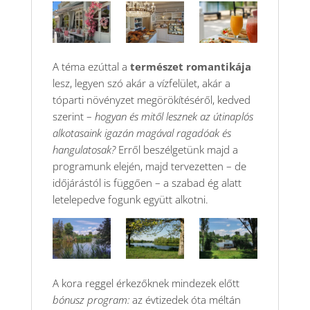
A téma ezúttal a
természet romantikája
lesz, legyen szó akár a vízfelület, akár a
tóparti növényzet megörökítéséről, kedved
szerint –
hogyan és mitől lesznek az útinaplós
alkotasaink igazán magával ragadóak és
hangulatosak?
Erről beszélgetünk majd a
programunk elején, majd tervezetten – de
időjárástól is függően – a szabad ég alatt
letelepedve fogunk együtt alkotni.
A kora reggel érkezőknek mindezek előtt
bónusz program:
az évtizedek óta méltán