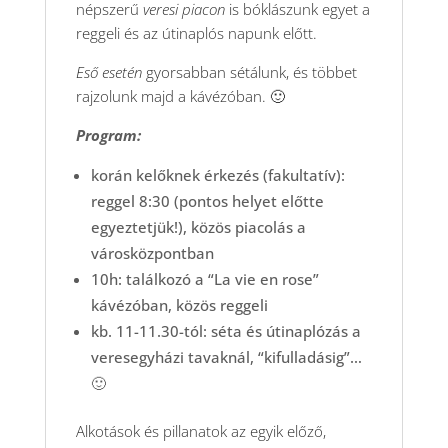
népszerű
veresi piacon
is bóklászunk egyet a
reggeli és az útinaplós napunk előtt.
Eső esetén
gyorsabban sétálunk, és többet
rajzolunk majd a kávézóban. 🙂
Program:
korán kelőknek érkezés (fakultatív):
reggel 8:30 (pontos helyet előtte
egyeztetjük!), közös piacolás a
városközpontban
10h: találkozó a “La vie en rose”
kávézóban, közös reggeli
kb. 11-11.30-tól: séta és útinaplózás a
veresegyházi tavaknál, “kifulladásig”…
🙂
Alkotások és pillanatok az egyik előző,