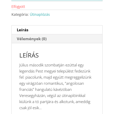
Elfogyott
Kategória:
Útinaplózás
Leírás
Vélemények (0)
LEÍRÁS
Július második szombatján ezúttal egy
legendás Pest megyei települést fedezünk
fel: piacolunk, majd együtt megreggelizünk
egy virágzóan romantikus, “angolosan
franciás” hangulatú kávézóban
Veresegyházán, végül az útinaplóinkkal
kiülünk a tó partjára és alkotunk, ameddig
csak jól esik…