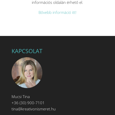
információs oldalán érhető el.
Bővebb információ itt!
KAPCSOLAT
Mucsi Tina
+36 (30) 900-7101
tina@kreativonismeret.hu