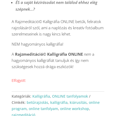
ÉS a saját kézírásodat nem találod ehhez elég
szépnek…?
A Rajzmeditáció© Kalligráfia ONLINE betűk, feliratok
rajzolásáról szól, ami a naplózás és kreatív fotóalbum
szerelmeseinek is nagy kincs lehet.
NEM hagyományos kalligráfia!
A
Rajzmeditáció© Kalligráfia ONLINE
nem
a
hagyományos kalligráfiát tanuljuk és így nem
szükségesek hozzá drága eszközök!
Elfogyott
Kategóriák:
Kalligráfia
,
ONLINE tanfolyamok
Címkék:
betűrajzolás
,
kalligráfia
,
kiárusítás
,
online
program
,
online tanfolyam
,
online workshop
,
rajzmeditáció