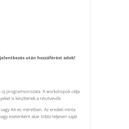
 jelentkezés után hozzáférést adok!
ló új programsorozata. A workshopok célja
eket is készítenek a résztvevők.
A5 vagy A4-es méretben. Az eredeti minta
agy esetenként akár több) teljesen saját