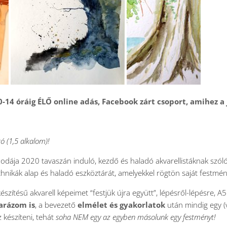
-14 óráig ÉLŐ online adás, Facebook zárt csoport, amihez a
ó (1,5 alkalom)!
nodája 2020 tavaszán induló, kezdő és haladó akvarellistáknak szó
hnikák alap és haladó eszköztárát, amelyekkel rögtön saját festmény
szítésű akvarell képeimet “festjük újra együtt”, lépésről-lépésre, 
arázom is
, a bevezető
elmélet és gyakorlatok
után mindig egy (v
 készíteni, tehát
soha NEM egy az egyben másolunk egy festményt!