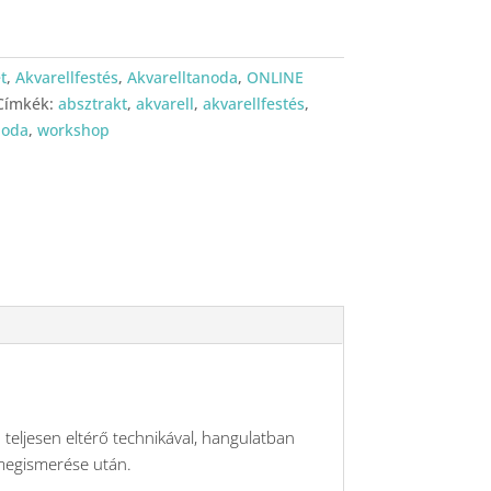
t
,
Akvarellfestés
,
Akvarelltanoda
,
ONLINE
Címkék:
absztrakt
,
akvarell
,
akvarellfestés
,
noda
,
workshop
eljesen eltérő technikával, hangulatban
 megismerése után.