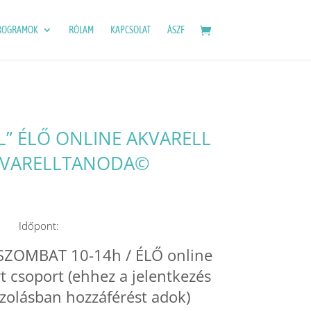
ROGRAMOK
RÓLAM
KAPCSOLAT
ÁSZF
L” ÉLŐ ONLINE AKVARELL
KVARELLTANODA©
Időpont:
 SZOMBAT 10-14h / ÉLŐ online
t csoport (ehhez a jelentkezés
azolásban hozzáférést adok)