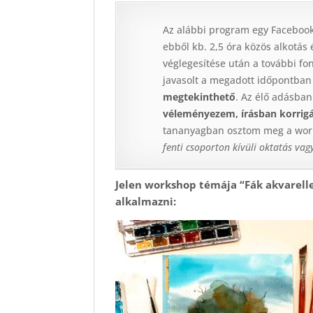
Az alábbi program egy Facebook
ebből kb. 2,5 óra közös alkotás 
véglegesítése után a további f
javasolt a megadott időpontban 
megtekinthető
. Az élő adásban
véleményezem, írásban korrig
tananyagban osztom meg a works
fenti csoporton kívüli oktatás va
Jelen workshop témája “Fák akvarellel
alkalmazni: