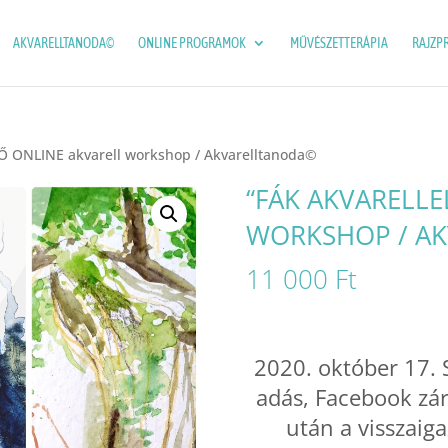
AKVARELLTANODA©
ONLINE PROGRAMOK
MŰVÉSZETTERÁPIA
RAJZP
ÉLŐ ONLINE akvarell workshop / Akvarelltanoda©
“FÁK AKVARELLE
WORKSHOP / A
11 000
Ft
2020. október 17.
adás, Facebook zár
után a visszaig