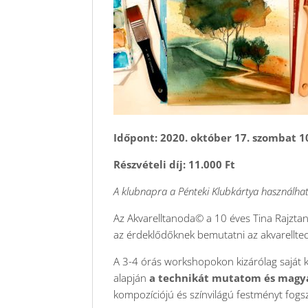
Időpont: 2020. október 17. szombat 10
Részvételi díj: 11.000 Ft
A klubnapra a Pénteki Klubkártya használhat
Az Akvarelltanoda© a 10 éves Tina Rajzta
az érdeklődőknek bemutatni az akvarelltec
A 3-4 órás workshopokon kizárólag saját ké
alapján
a technikát mutatom és magy
kompozíciójú és színvilágú festményt fogsz