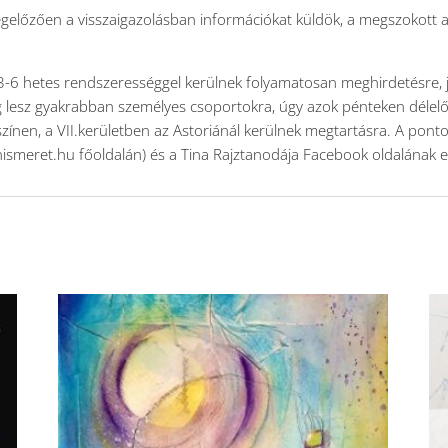
előzően a visszaigazolásban információkat küldök, a megszokott akv
-6 hetes rendszerességgel kerülnek folyamatosan meghirdetésre, 
 lesz gyakrabban személyes csoportokra, úgy azok pénteken délelő
zínen, a VII.kerületben az Astoriánál kerülnek megtartásra. A ponto
ivonismeret.hu főoldalán) és a Tina Rajztanodája Facebook oldalának 