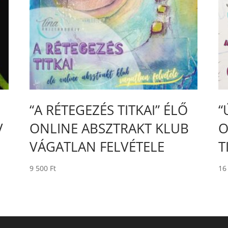
“A RÉTEGEZÉS TITKAI” ÉLŐ
“
V
ONLINE ABSZTRAKT KLUB
O
VÁGATLAN FELVÉTELE
T
9 500
Ft
16