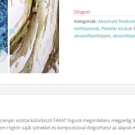
Elfogyott
Kategóriák:
Absztrakt festésze
tanfolyamok
,
Pénteki Klubok
akvarelltanfolyam
,
akvarellta
ramján ezúttal különböző FÁKAT fogunk megörökíteni, mégpedig 3 t
nem rögtön saját színekkel és kompozícióval dolgozhatsz az alapok