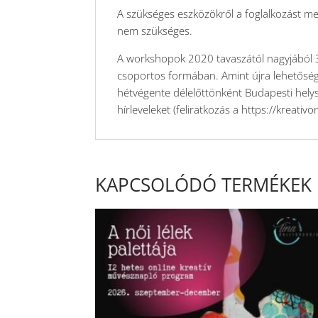
A szükséges eszközökről a foglalkozást meg
nem szükséges.
A workshopok 2020 tavaszától nagyjából 3
csoportos formában. Amint újra lehetőség
hétvégente délelőttönként Budapesti helys
hírleveleket (feliratkozás a https://kreat
KAPCSOLÓDÓ TERMÉKEK