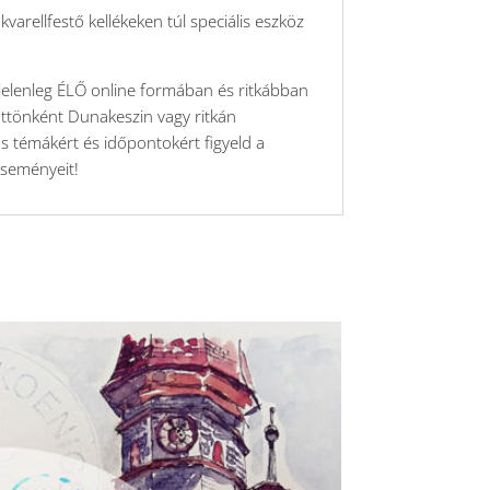
arellfestő kellékeken túl speciális eszköz
jelenleg ÉLŐ online formában és ritkábban
ttönként Dunakeszin vagy ritkán
s témákért és időpontokért figyeld a
eseményeit!