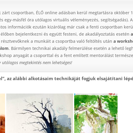
 zárt csoportban, ÉLŐ online adásban kerül megtartásra október 17
és egy-másfél óra utólagos virtuális véleményezés, segítségadás). A
ontos információk ezután kizárólag már csak a fenti csoportban ke
élőben bejelentkezni és együtt festeni, de akadályoztatás esetén
a
 résztvevőknek a munkáit a csoportba való feltöltés után
a worksho
álom
. Bármilyen technikai akadály felmerülése esetén a lehető leg
hop anyagát a csoporttal és a fent említett mentorálást természe
gy utólagos megtekintés nem lehetséges!
”, az alábbi alkotásaim technikáját fogjuk elsajátítani lépé