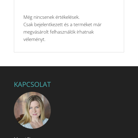
Még nincsenek értékelések.
Csak bejelentkezett és a terméket már
megvásárolt felhasználók írhatnak
véleményt.
KAPCSOLAT