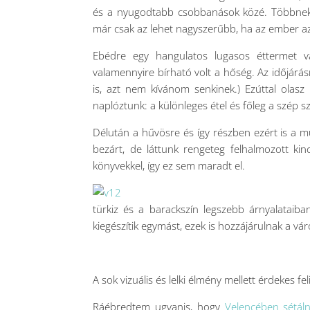
és a nyugodtabb csobbanások közé. Többnek 
már csak az lehet nagyszerűbb, ha az ember az
Ebédre egy hangulatos lugasos éttermet vál
valamennyire bírható volt a hőség. Az időjárá
is, azt nem kívánom senkinek.) Ezúttal olasz 
naplóztunk: a különleges étel és főleg a szép s
Délután a hűvösre és így részben ezért is a 
bezárt, de láttunk rengeteg felhalmozott kin
könyvekkel, így ez sem maradt el.
türkiz és a barackszín legszebb árnyalataib
kiegészítik egymást, ezek is hozzájárulnak a vá
A sok vizuális és lelki élmény mellett érdekes fe
Ráébredtem ugyanis, hogy
Velencében sétál