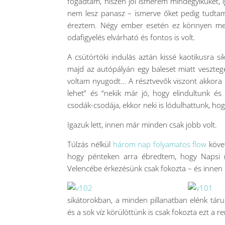
fogadtam, hiszen jól ismerem mindegyiküket, í
nem lesz panasz – ismerve őket pedig tudtam
éreztem. Négy ember esetén ez könnyen megol
odafigyelés elvárható és fontos is volt.
A csütörtöki indulás aztán kissé kaotikusra s
majd az autópályán egy baleset miatt veszt
voltam nyugodt… A résztvevők viszont akkora d
lehet” és “nekik már jó, hogy elindultunk és
csodák-csodája, ekkor neki is lódulhattunk, ho
Igazuk lett, innen már minden csak jobb volt.
Túlzás nélkül
három nap folyamatos flow
követ
hogy pénteken arra ébredtem, hogy Napsi má
Velencébe érkezésünk csak fokozta – és innen
sikátorokban, a minden pillanatban elénk táruló
és a sok víz körülöttünk is csak fokozta ezt a 