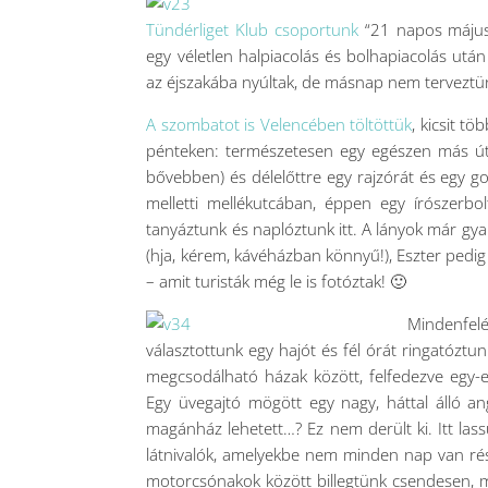
Tündérliget Klub csoportunk
“21 napos májusi 
egy véletlen halpiacolás és bolhapiacolás után 
az éjszakába nyúltak, de másnap nem terveztünk
A szombatot is Velencében töltöttük
, kicsit tö
pénteken: természetesen egy egészen más útv
bővebben) és délelőttre egy rajzórát és egy g
melletti mellékutcában, éppen egy írószerbo
tanyáztunk és naplóztunk itt. A lányok már gya
(hja, kérem, kávéházban könnyű!), Eszter pedig 
– amit turisták még le is fotóztak! 🙂
Mindenfel
választottunk egy hajót és fél órát ringatóz
megcsodálható házak között, felfedezve egy-eg
Egy üvegajtó mögött egy nagy, háttal álló a
magánház lehetett…? Ez nem derült ki. Itt lass
látnivalók, amelyekbe nem minden nap van ré
motorcsónakok között billegtünk csendesen, 