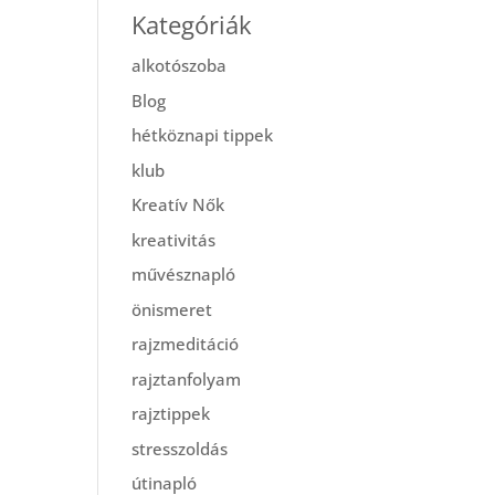
Kategóriák
alkotószoba
Blog
hétköznapi tippek
klub
Kreatív Nők
kreativitás
művésznapló
önismeret
rajzmeditáció
rajztanfolyam
rajztippek
stresszoldás
útinapló