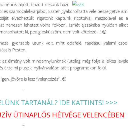
zinéni is átjött, hozott nekünk házi
ól és szamócalekvárjából, Eszter gyakorolhatta vele beszélgetve ism
iját élvezhettük: rigatonit kaptunk ricottával, mazsolával és a
ezt nehezen lehetett volna fokozni. Ismét éjszakába nyúlóan alko
 maradhatott ki, pedig esküszöm, nem volt kötelező…! 🙂
haza, gyorsabb utunk volt, mint odafelé, ráadásul valami cso
ást is Pesten.
 az élmény volt mindannyiunknak (utólag még folyt a lelkes levele
s érzelmi plusz a nyilvánvalóan átélt programokon felül.
gen, jövőre is lesz “velencézés”. 🙂
~
ELÜNK TARTANÁL? IDE KATTINTS! >>>
LUZÍV ÚTINAPLÓS HÉTVÉGE VELENCÉBEN
~