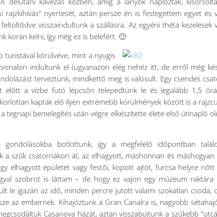
A délutáni kávézás közben, amíg a lányok naplóztak, kisorsol
rajzkihívás” nyertesét, aztán persze én is festegettem egyet és 
feltöltődve visszaindultunk a szállásra. Az egyéni théta kezelések 
 korán kelni, így még ez is belefért. 🙂
bb turistával körülvéve, mint a nyugis
onalon indultunk el (ugyanazon elég nehéz itt, de erről még k
ondolázást terveztünk, mindkettő meg is valósult. Egy csendes csa
lt előtt a vízbe futó lépcsőn telepedtünk le és legalább 1,5 ór
korlottan kapták elő ilyen extrémebb körülmények között is a rajzc
a tegnapi bemelegítés után végre elkészítette élete első útinapló ol
é gondolásokba botlottunk, így a megfelelő időpontban talál
tunk a szűk csatornákon át, az elhagyott, máshonnan és máshogya
y elhagyott épületet vagy festői, kopott ajtót, furcsa helyre nőtt
ngyal szobrot is láttam – de hogy ez vajon egy múzeum raktára
ult le igazán az idő, minden percre jutott valami szokatlan csoda, 
sze az embernek. Kihajóztunk a Gran Canalra is, nagyobb sétahaj
megcsodáltuk Casanova házát, aztán visszabújtunk a szűkebb “utc