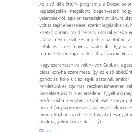
Az első délelőttünk programja a Dózse palota 
képességekkel megáldott idegenvezető hölg
velenceiekről, egykori társadalmi struktúráju
volt (a saját elbeszélései szerint legalábbis 
kisétált onnan, majd néhány utcával arrébb egy
Utána még órákat keringtünk a palotában, a 
cellák és ismét fényűző szalonok… Egy valós
természetesen rajzoltunk is! Itt aztán mindig vo
Nagy szerencsénkre velünk volt Gabi, aki a gas
olasz konyha szerelmese, így az első ebédünket
gondolás fickó ült az egyik asztalnál, amikor
rendeltünk és izgalmas, részben ismeretlen ízek
beszélgettünk itt is és értetlenül figyeltünk m
telefonjukba merülten, a többieket kizárva p
hozott fényképezőgépet… Az egyéni elmerülés n
hiszen közben azért lehet tovább beszélgetni,
alkalma gyakorolni az olaszt. 🙂