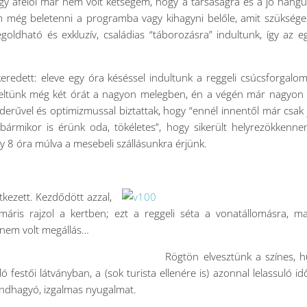
gy afelől már nem volt kétségem, hogy a társaságra és a jó hangu
 még beletenni a programba vagy kihagyni belőle, amit szükség
dható és exkluzív, családias “táborozásra” indultunk, így az e
ikeredett: eleve egy óra késéssel indultunk a reggeli csúcsforgalo
egeltünk még két órát a nagyon melegben, én a végén már nagyo
erűvel és optimizmussal biztattak, hogy “ennél innentől már csak
 bármikor is érünk oda, tökéletes”, hogy sikerült helyrezökkenn
gy 8 óra múlva a mesebeli szállásunkra érjünk.
kezett. Kezdődött azzal,
ris rajzol a kertben; ezt a reggeli séta a vonatállomásra, m
 nem volt megállás…
Rögtön elvesztünk a színes, 
 festői látványban, a (sok turista ellenére is) azonnal lelassuló i
rendhagyó, izgalmas nyugalmat.