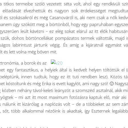
titkos termeibe szóló vezetett séta volt, ahol egy rendkívüli szí
y előadását élvezhettük és nagyon sok érdekességet megtudtu
król és szokásaikról és még Casanováról is, aki nem csak a nők ked
:-)), hanem úgy szökött meg a börtönből, hogy egy papruhában egysz
szerűen leült kávézni – ez elég sokat elárul az itt élők habitusáró
szűk, dohos börtöncellákat pompázatos termek váltották, majd 
ágos labirintust jártunk végig. És amíg a kijáratnál egymást vá
lt és lett volna még bőven mit.
ztronómia, a borok és az
 egy fantasztikus, a helyiek által is kedvelt helyen töltöttük el 
 beléptünk, innen tudtuk, hogy ez itt tuti rendben lesz). Közös tá
et kóstoltunk és még Erika is evett kagylót, ami nagy szó! 🙂 Nagys
eg közben néhány távol-keleti leányzót a szomszéd asztalnál, akik m
ötyögtek – mi azt itt most maximum fotózásra kaptuk elő, már ak
álunk itt kizárólag a naplózás volt – de a többieket az sem zárt
 sőt, több alkalommal nézőink is akadtak, így Eszternek legalább