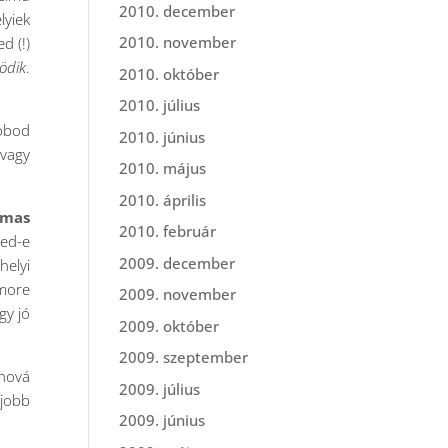
2010. december
lyiek
2010. november
d (!)
ödik
.
2010. október
2010. július
dobod
2010. június
 vagy
2010. május
2010. április
lmas
2010. február
zed-e
2009. december
helyi
 more
2009. november
gy jó
2009. október
2009. szeptember
ahová
2009. július
gjobb
2009. június