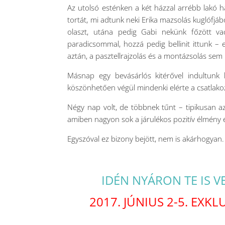
Az utolsó esténken a két házzal arrébb lakó há
tortát, mi adtunk neki Erika mazsolás kuglófjáb
olaszt, utána pedig Gabi nekünk főzött vacs
paradicsommal, hozzá pedig bellinit ittunk – 
aztán, a pasztellrajzolás és a montázsolás sem
Másnap egy bevásárlós kitérővel indultunk 
köszönhetően végül mindenki elérte a csatlakoz
Négy nap volt, de többnek tűnt – tipikusan az
amiben nagyon sok a járulékos pozitív élmény é
Egyszóval ez bizony bejött, nem is akárhogyan. I
IDÉN NYÁRON TE IS V
2017. JÚNIUS 2-5. EXK