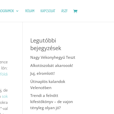
ROGRAMOK
RÓLAM
KAPCSOLAT
ÁSZF
Legutóbbi
bejegyzések
Nagy Vékonyhegyű Teszt
lence
Alkotószobát akaroook!
 lőn:
Juj, elromlott!
lföldi
Útinaplós kalandok
Velencében
j, de
Trendi a felnőtt
en
sok
kifestőkönyv – de vajon
sokra
tényleg olyan jó?
”-val