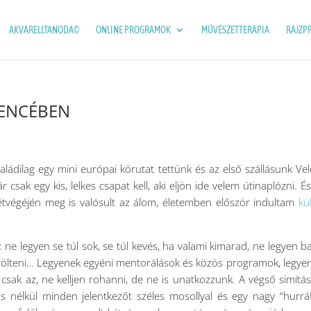
AKVARELLTANODA©
ONLINE PROGRAMOK
MŰVÉSZETTERÁPIA
RAJZP
LENCÉBEN
aládilag egy mini európai körutat tettünk és az első szállásunk Ve
ár csak egy kis, lelkes csapat kell, aki eljön ide velem útinaplózni. És
étvégéjén meg is valósult az álom, életemben először indultam
kü
ne legyen se túl sok, se túl kevés, ha valami kimarad, ne legyen ba
kitölteni… Legyenek egyéni mentorálások és közös programok, legy
csak az, ne kelljen rohanni, de ne is unatkozzunk. A végső simítá
s nélkül minden jelentkezőt széles mosollyal és egy nagy “hurrá!