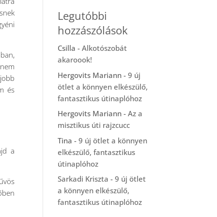
latra
esnek
Legutóbbi
gyéni
hozzászólások
Csilla
-
Alkotószobát
mban,
akaroook!
n nem
Hergovits Mariann
-
9 új
 jobb
ötlet a könnyen elkészülő,
em és
fantasztikus útinaplóhoz
Hergovits Mariann
-
Az a
misztikus úti rajzcucc
Tina
-
9 új ötlet a könnyen
ajd a
elkészülő, fantasztikus
útinaplóhoz
Sarkadi Kriszta
-
9 új ötlet
hűvös
a könnyen elkészülő,
dőben
fantasztikus útinaplóhoz