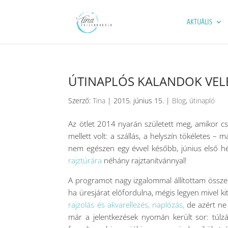
AKTUÁLIS
ÚTINAPLÓS KALANDOK VE
Szerző:
Tina
|
2015. június 15.
|
Blog
,
útinapló
Az ötlet 2014 nyarán született meg, amikor cs
mellett volt: a szállás, a helyszín tökéletes – m
nem egészen egy évvel később, június első h
rajztúrára
néhány rajztanítvánnyal!
A programot nagy izgalommal állítottam össze: 
ha üresjárat előfordulna, mégis legyen mivel 
rajzolás és akvarellezés, naplózás,
de azért ne 
már a jelentkezések nyomán került sor: túlzá