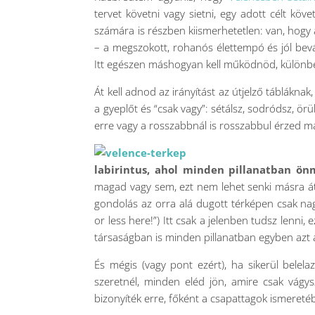
tervet követni vagy sietni, egy adott célt kö
számára is részben kiismerhetetlen: van, hogy a
– a megszokott, rohanós élettempó és jól bev
Itt egészen máshogyan kell működnöd, különben
Át kell adnod az irányítást az útjelző tábláknak
a gyeplőt és “csak vagy”: sétálsz, sodródsz, ör
erre vagy a rosszabbnál is rosszabbul érzed 
labirintus, ahol minden pillanatban ön
magad vagy sem, ezt nem lehet senki másra áthá
gondolás az orra alá dugott térképen csak n
or less here!”) Itt csak a jelenben tudsz lenni, 
társaságban is minden pillanatban egyben azt a
És mégis (vagy pont ezért), ha sikerül bele
szeretnél, minden eléd jön, amire csak vágy
bizonyíték erre, főként a csapattagok ismeret