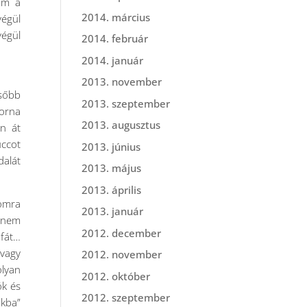
tam a
2014. március
végül
végül
2014. február
2014. január
2013. november
ésőbb
2013. szeptember
torna
2013. augusztus
án át
uccot
2013. június
dalát
2013. május
2013. április
omra
2013. január
n nem
2012. december
 fát…
 vagy
2012. november
olyan
2012. október
ók és
2012. szeptember
ákba”