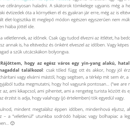
vetve célirányosan haladni. A sikátorok tömkelege ugyanis még a he
ki évtizedek óta a környéken él és gyakran jár erre, még az is eltéve
ált élet-logisztika itt meglepő módon egészen egyszerűen
nem műk
 hiába jöttél ide.
, a véletlennek, az időnek. Csak úgy tudod élvezni az ittlétet, ha be
ülsz annak is, ha eltévedsz és önként elveszel az időben. Vagy képes
magad a szűk utcácskákon bolyongva.
Rájöttem, hogy az egész város egy yin-yang alakú, hata
magaddal találkozol
: csak tőled függ ott és akkor, hogy jól ér
rítani vagy elvárni mástól, hogy segítsen, a térkép mit sem ér, a 
agyjából tudta megmutatni, hogy hol vagyunk pontosan… (“we are
ez az, ami kikapcsol, ami pihentet, ami a rengeteg turista között és e
z érzést is adja, hogy valahogy (jó értelemben) tök egyedül vagy.
lazulnod, mindent megtalálsz éppen időben, mindenhová eljutsz, 
sz – a “véletlenül” utunkba sodródó halpiac vagy bolhapiac a le
ében… 🙂