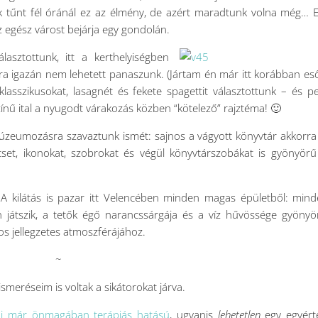
tűnt fél óránál ez az élmény, de azért maradtunk volna még… 
 egész várost bejárja egy gondolán.
asztottunk, itt a kerthelyiségben
sra igazán nem lehetett panaszunk. (Jártam én már itt korábban e
klasszikusokat, lasagnét és fekete spagettit választottunk – és p
zínű ital a nyugodt várakozás közben “kötelező” rajztéma! 🙂
múzeumozásra szavaztunk ismét: sajnos a vágyott könyvtár akkorr
cset, ikonokat, szobrokat és végül könyvtárszobákat is gyönyörű
A kilátás is pazar itt Velencében minden magas épületből: min
an játszik, a tetők égő narancssárgája és a víz hűvössége gyöny
ros jellegzetes atmoszférájához.
~
lismeréseim is voltak a sikátorokat járva.
ni már önmagában terápiás hatású
, ugyanis
lehetetlen
egy egyért