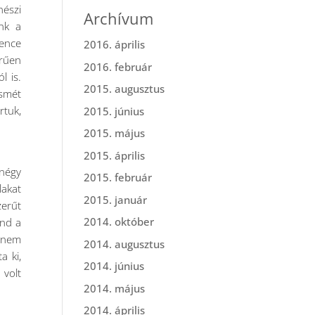
nészi
Archívum
nk a
vence
2016. április
erűen
2016. február
l is.
2015. augusztus
ismét
rtuk,
2015. június
2015. május
2015. április
(négy
2015. február
lakat
2015. január
zerűt
2014. október
ind a
i nem
2014. augusztus
a ki,
2014. június
 volt
2014. május
2014. április