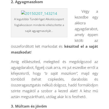
2. Agyagmaszkom
Végy a
kezedbe egy
A legutóbbi Tündérliget Alkotócsoport
akkora
foglalkozáson mindenki elkészítette a
agyagdarabot,
saját agyagmaszkját…
amely éppen
kitölti az
összefordított két markodat és
készítsd el a saját
maszkodat
!
Amíg előkészíted, melegíted és megdolgozod az
agyagdarabot, figyelj csak arra, mi jut eszedbe erről a
kifejezésről, hogy
“a saját maszkom”
, majd egy
tömbből (tehát csipkedés, darabolás és
összeragasztgatás nélkül) dolgozz, hadd formálódjon
szinte magától a szobor a kezed alatt! A kész mű
aztán megszárítható, utólag akár ki is festhető.
3. Múltam és jövőm