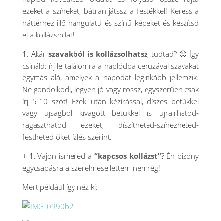
ezeket a színeket, bátran játssz a festékkel! Keress a
háttérhez illő hangulatú és színű képeket és készítsd
el a kollázsodat!
1. Akár
szavakból is kollázsolhatsz
, tudtad? 🙂 Így
csináld: írj le találomra a naplódba ceruzával szavakat
egymás alá, amelyek a napodat leginkább jellemzik.
Ne gondolkodj, legyen jó vagy rossz, egyszerűen csak
írj 5-10 szót! Ezek után kézírással, díszes betűkkel
vagy újságból kivágott betűkkel is újraírhatod-
ragaszthatod ezeket, díszítheted-színezheted-
festheted őket ízlés szerint.
+ 1. Vajon ismered a
“kapcsos kollázst”
? Én bizony
egycsapásra a szerelmese lettem nemrég!
Mert például így néz ki: