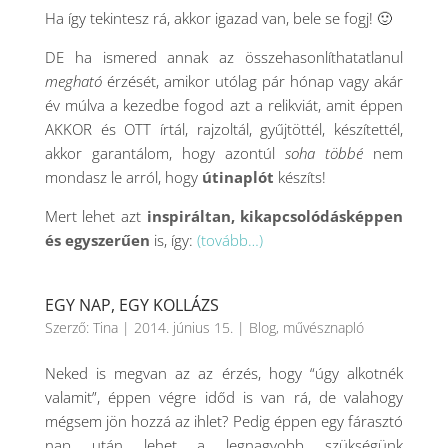
Ha így tekintesz rá, akkor igazad van, bele se fogj! 🙂
DE ha ismered annak az összehasonlíthatatlanul
megható
érzését, amikor utólag pár hónap vagy akár
év múlva a kezedbe fogod azt a relikviát, amit éppen
AKKOR és OTT írtál, rajzoltál, gyűjtöttél, készítettél,
akkor garantálom, hogy azontúl
soha többé
nem
mondasz le arról, hogy
útinaplót
készíts!
Mert lehet azt
inspiráltan, kikapcsolódásképpen
és egyszerűen
is, így:
(tovább…)
EGY NAP, EGY KOLLÁZS
Szerző:
Tina
|
2014. június 15.
|
Blog
,
művésznapló
Neked is megvan az az érzés, hogy “úgy alkotnék
valamit”, éppen végre időd is van rá, de valahogy
mégsem jön hozzá az ihlet? Pedig éppen egy fárasztó
nap után lehet a legnagyobb szükségünk