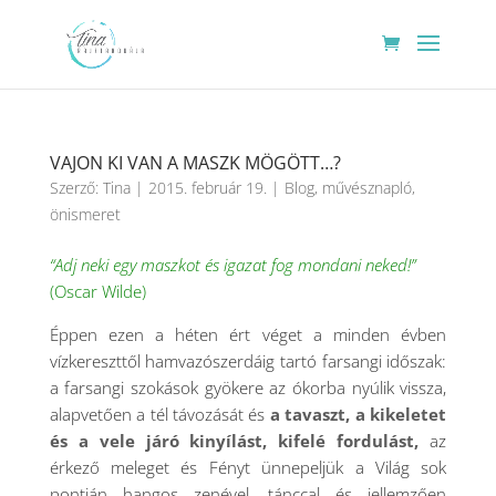
VAJON KI VAN A MASZK MÖGÖTT…?
Szerző:
Tina
|
2015. február 19.
|
Blog
,
művésznapló
,
önismeret
“Adj neki egy maszkot és igazat fog mondani neked!”
(Oscar Wilde)
Éppen ezen a héten ért véget a minden évben
vízkereszttől hamvazószerdáig tartó farsangi időszak:
a farsangi szokások gyökere az ókorba nyúlik vissza,
alapvetően a tél távozását és
a tavaszt, a kikeletet
és a vele járó kinyílást, kifelé fordulást,
az
érkező meleget és Fényt ünnepeljük a Világ sok
pontján hangos zenével, tánccal és jellemzően