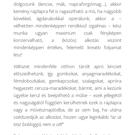
dolgozunk (lencse, mák, napraforgómag…), akkor
kemény rajzlapra fel is ragasztható a mű, ha nagyobb
kövekkel, ágdarabokkal operálunk, akkor a –
vélhetően mindenképpen rendkívül izgalmas – kész
munka ugyan maximum csak fényképen
konzerválható, a (közös) alkotás viszont
mindenképpen értékes, felemelő kreatív folyamat
lesz!
Változat:
mindenféle otthon tárolt apró kincset
előszedhetünk, így gombokat, anyagmaradékokat,
fémdobozkákat, gemkapcsokat, szalagokat, apróra
hegyezett ceruza-maradékokat, bármit, ami a kezünk
ügyébe kerül és beépíthető a műbe – ezek jellegétől
és nagyságától függően kerülhetnek ezek is rajzlapra
vagy a művésznaplódba, de az sem baj, ha utána
szédszedjük az alkotást, hiszen ugye leginkább
“az út
tesz boldoggá, nem a cél!”