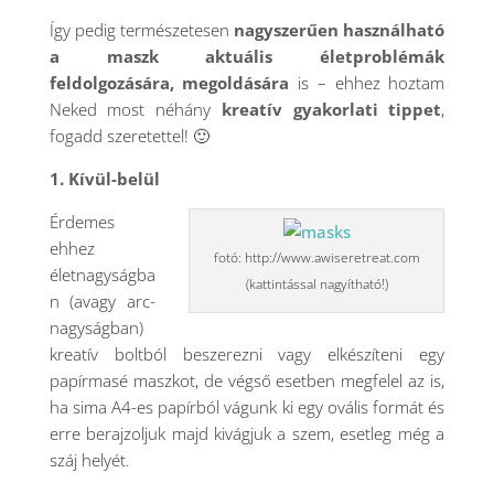
Így pedig természetesen
nagyszerűen használható
a maszk aktuális életproblémák
feldolgozására, megoldására
is – ehhez hoztam
Neked most néhány
kreatív gyakorlati tippet
,
fogadd szeretettel! 🙂
1. Kívül-belül
Érdemes
ehhez
fotó: http://www.awiseretreat.com
életnagyságba
(kattintással nagyítható!)
n (avagy arc-
nagyságban)
kreatív boltból beszerezni vagy elkészíteni egy
papírmasé maszkot, de végső esetben megfelel az is,
ha sima A4-es papírból vágunk ki egy ovális formát és
erre berajzoljuk majd kivágjuk a szem, esetleg még a
száj helyét.