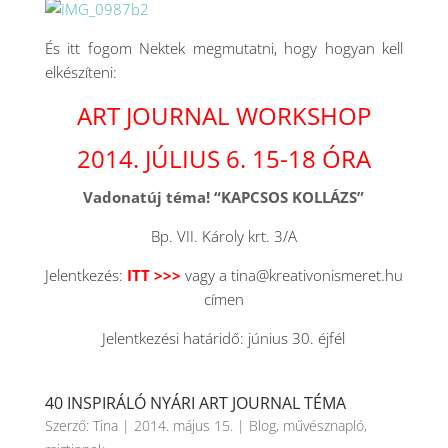
És itt fogom Nektek megmutatni, hogy hogyan kell
elkészíteni:
ART JOURNAL WORKSHOP
2014. JÚLIUS 6. 15-18 ÓRA
Vadonatúj téma! “KAPCSOS KOLLÁZS”
Bp. VII. Károly krt. 3/A
Jelentkezés:
ITT >>>
vagy a tina@kreativonismeret.hu
címen
Jelentkezési határidő: június 30. éjfél
40 INSPIRÁLÓ NYÁRI ART JOURNAL TÉMA
Szerző:
Tina
|
2014. május 15.
|
Blog
,
művésznapló
,