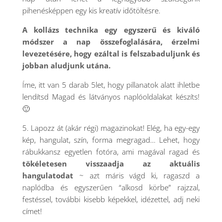
pihenésképpen egy kis kreatív időtöltésre.
A kollázs technika egy egyszerű és kiváló
módszer a nap összefoglalására, érzelmi
levezetésére, hogy ezáltal is felszabaduljunk és
jobban aludjunk utána.
Íme, itt van 5 darab 5let, hogy pillanatok alatt ihletbe
lendítsd Magad és látványos naplóoldalakat készíts!
🙂
5. Lapozz át (akár régi) magazinokat! Elég, ha egy-egy
kép, hangulat, szín, forma megragad… Lehet, hogy
rábukkansz egyetlen fotóra, ami magával ragad és
tökéletesen visszaadja az aktuális
hangulatodat
~ azt máris vágd ki, ragaszd a
naplódba és egyszerűen “alkosd körbe” rajzzal,
festéssel, további kisebb képekkel, idézettel, adj neki
címet!