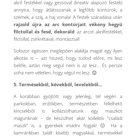
akril festékkel vagy gessoval (kreatív alapozó festék)
annyira, hogy átlátsszanak a legfőbb kontúrok, a
szemek, a száj, a haj vonala! A festék száradása után
rajzold újra az arc kontúrjait vékony hegyű
filctollal és fesd, dekoráld
az arcot akrilfestékkel,
filctollal, zsírkrétával, montázzsal!
Sokszor egészen meglepően alakítja magát egy ilyen
alkotás is – azt hiszed, hogy tudod előre, mi lesz
belőle, aztán meg végül nem is az lesz… És persze
soha nem véletlen, hogy végül mi lesz. 😉
5. Termésekből, kövekből, levelekből…
A korábban gyűjtött vagy jelenleg, tél végén a
parkokban, erdőkben, természetben fellelhető
kincsekből is kollázsolhatunk egy maszkot
magunknak – de készülhet akár kollektív “családi
maszk” is, a gyerekek imádni fogják! 🙂 Ha a
kamránkban talált kisebb magvakkal, termésekkel