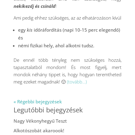
nekikezdj és csináld
!
Ami pedig ehhez szükséges, az az elhatározáson kívül
egy
kis
időráfordítás (napi 10-15 perc elegendő)
és
némi fizikai hely, ahol alkotni tudsz.
De ennél több tényleg nem szükséges hozzá,
tapasztalatból mondom! És most figyelj, mert
mondok néhány tippet is, hogy hogyan teremtheted
meg ezeket magadnak! 🙂
(tovább…)
« Régebbi bejegyzések
Legutóbbi bejegyzések
Nagy Vékonyhegyű Teszt
Alkotószobát akaroook!