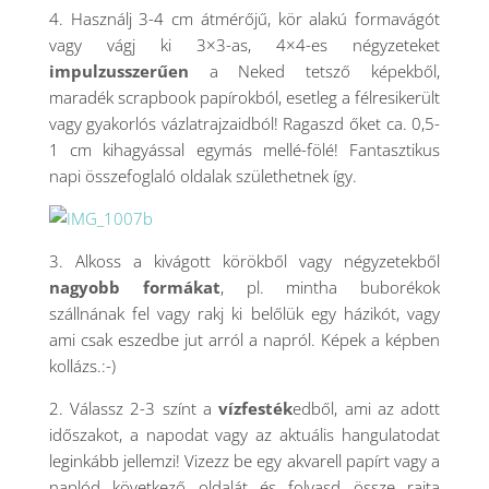
4. Használj 3-4 cm átmérőjű, kör alakú formavágót
vagy vágj ki 3×3-as, 4×4-es négyzeteket
impulzusszerűen
a Neked tetsző képekből,
maradék scrapbook papírokból, esetleg a félresikerült
vagy gyakorlós vázlatrajzaidból! Ragaszd őket ca. 0,5-
1 cm kihagyással egymás mellé-fölé! Fantasztikus
napi összefoglaló oldalak születhetnek így.
3. Alkoss a kivágott körökből vagy négyzetekből
nagyobb formákat
, pl. mintha buborékok
szállnának fel vagy rakj ki belőlük egy házikót, vagy
ami csak eszedbe jut arról a napról. Képek a képben
kollázs.:-)
2. Válassz 2-3 színt a
vízfesték
edből, ami az adott
időszakot, a napodat vagy az aktuális hangulatodat
leginkább jellemzi! Vizezz be egy akvarell papírt vagy a
naplód következő oldalát és folyasd össze rajta