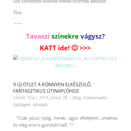
Sok szeretettel kívánok Neked örömteli alkotást!
Tina
~~~
Tavaszi
színekre
vágysz?
KATT ide! 🙂 >>>
9 ÚJ ÖTLET A KÖNNYEN ELKÉSZÜLŐ,
FANTASZTIKUS ÚTINAPLÓHOZ
Szerző:
Tina
|
2014. június 28.
|
Blog
,
művésznapló
,
rajztippek
,
útinapló
“Csak plusz nyűg, minek, úgyis elfelejtem, unalmas
és még erre is gondolni kell…”?