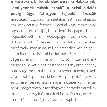
A maszkot a külső oldalán aszerint dekoráljuk,
“amilyennek mások látnak”, a belső oldalát
pedig úgy, “ahogyan legbelül érezzük
magukat”.
Eszközök tekintetében azt használhatjuk,
ami csak tetszik: festhetjük akrillal vagy temperával,
ragaszthatunk rá újságból, dekorációs papírokból és
kiegészítőkből is, decoupage technikával is
dolgozhatunk. Érdemes már a folyamat közben
megfigyelni magunkat, milyen érzéseket kelt az egyik
és milyet a másik oldal készítése? Majd lehet a
végeredményt immáron külső szemlélőként
megnézni, a két oldalt összehasonlítani, akár néhány
nap vagy hét múlva újra elővenni, mindig újabb
válaszokat kaphatunk belőle. Ha pedig kíváncsi vagy
és szívesen teszed, akár minden előzetes kommentár
nélkül megkérdezni családtagokat, barátokat arról, ők
mit látnak az egyik és másik oldalon. Önmagunktól és
másoktól is tanulságos válaszokat kaphatunk.