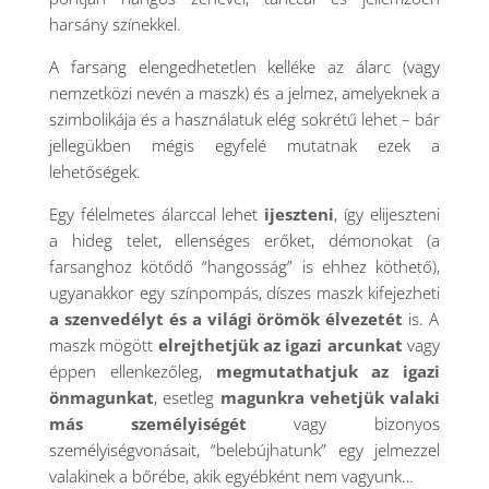
harsány színekkel.
A farsang elengedhetetlen kelléke az álarc (vagy
nemzetközi nevén a maszk) és a jelmez, amelyeknek a
szimbolikája és a használatuk elég sokrétű lehet – bár
jellegükben mégis egyfelé mutatnak ezek a
lehetőségek.
Egy félelmetes álarccal lehet
ijeszteni
, így elijeszteni
a hideg telet, ellenséges erőket, démonokat (a
farsanghoz kötődő “hangosság” is ehhez köthető),
ugyanakkor egy színpompás, díszes maszk kifejezheti
a szenvedélyt és a világi örömök élvezetét
is. A
maszk mögött
elrejthetjük az igazi arcunkat
vagy
éppen ellenkezőleg,
megmutathatjuk az igazi
önmagunkat
, esetleg
magunkra vehetjük valaki
más személyiségét
vagy bizonyos
személyiségvonásait, “belebújhatunk” egy jelmezzel
valakinek a bőrébe, akik egyébként nem vagyunk…