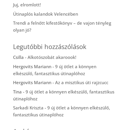
Juj, elromlott!
Útinaplós kalandok Velencében
Trendi a felnőtt kifestőkönyv – de vajon tényleg
olyan jó?
Legutóbbi hozzászólások
Csilla
-
Alkotószobát akaroook!
Hergovits Mariann
-
9 új ötlet a könnyen
elkészülő, fantasztikus útinaplóhoz
Hergovits Mariann
-
Az a misztikus úti rajzcucc
Tina
-
9 új ötlet a könnyen elkészülő, fantasztikus
útinaplóhoz
Sarkadi Kriszta
-
9 új ötlet a könnyen elkészülő,
fantasztikus útinaplóhoz