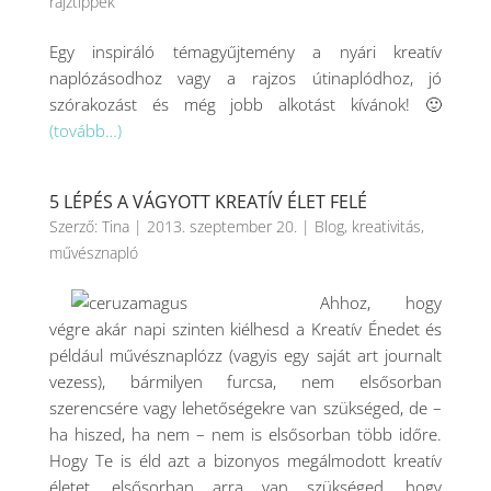
rajztippek
Egy inspiráló témagyűjtemény a nyári kreatív
naplózásodhoz vagy a rajzos útinaplódhoz, jó
szórakozást és még jobb alkotást kívánok! 🙂
(tovább…)
5 LÉPÉS A VÁGYOTT KREATÍV ÉLET FELÉ
Szerző:
Tina
|
2013. szeptember 20.
|
Blog
,
kreativitás
,
művésznapló
Ahhoz, hogy
végre akár napi szinten kiélhesd a Kreatív Énedet és
például művésznaplózz (vagyis egy saját art journalt
vezess), bármilyen furcsa, nem elsősorban
szerencsére vagy lehetőségekre van szükséged, de –
ha hiszed, ha nem – nem is elsősorban több időre.
Hogy Te is éld azt a bizonyos megálmodott kreatív
életet, elsősorban arra van szükséged, hogy