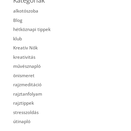
Kategóriák
alkotószoba
Blog
hétköznapi tippek
klub
Kreatív Nők
kreativitás
művésznapló
önismeret
rajzmeditáció
rajztanfolyam
rajztippek
stresszoldás
útinapló