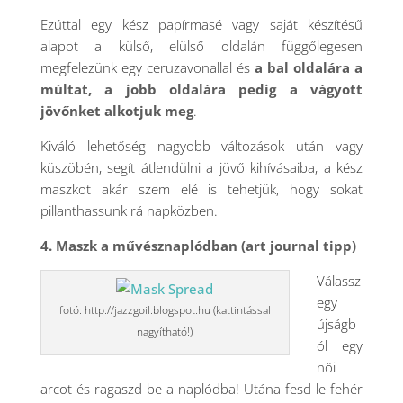
Ezúttal egy kész papírmasé vagy saját készítésű
alapot a külső, elülső oldalán függőlegesen
megfelezünk egy ceruzavonallal és
a bal oldalára a
múltat, a jobb oldalára pedig a vágyott
jövőnket alkotjuk meg
.
Kiváló lehetőség nagyobb változások után vagy
küszöbén, segít átlendülni a jövő kihívásaiba, a kész
maszkot akár szem elé is tehetjük, hogy sokat
pillanthassunk rá napközben.
4. Maszk a művésznaplódban (art journal tipp)
Válassz
egy
fotó: http://jazzgoil.blogspot.hu (kattintással
újságb
nagyítható!)
ól egy
női
arcot és ragaszd be a naplódba! Utána fesd le fehér