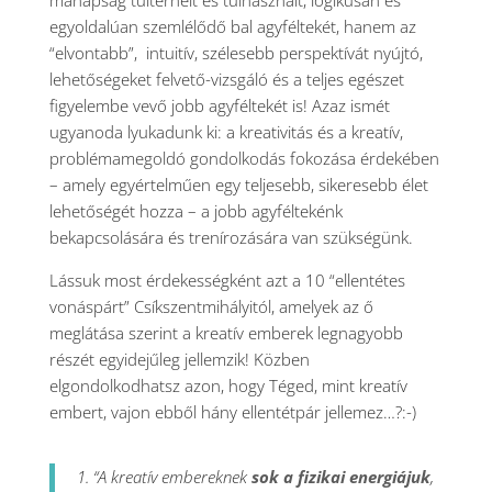
manapság túlterhelt és túlhasznált, logikusan és
egyoldalúan szemlélődő bal agyféltekét, hanem az
“elvontabb”, intuitív, szélesebb perspektívát nyújtó,
lehetőségeket felvető-vizsgáló és a teljes egészet
figyelembe vevő jobb agyféltekét is! Azaz ismét
ugyanoda lyukadunk ki: a kreativitás és a kreatív,
problémamegoldó gondolkodás fokozása érdekében
– amely egyértelműen egy teljesebb, sikeresebb élet
lehetőségét hozza – a jobb agyféltekénk
bekapcsolására és trenírozására van szükségünk.
Lássuk most érdekességként azt a 10 “ellentétes
vonáspárt” Csíkszentmihályitól, amelyek az ő
meglátása szerint a kreatív emberek legnagyobb
részét egyidejűleg jellemzik! Közben
elgondolkodhatsz azon, hogy Téged, mint kreatív
embert, vajon ebből hány ellentétpár jellemez…?:-)
1. “A kreatív embereknek
sok a fizikai energiájuk
,