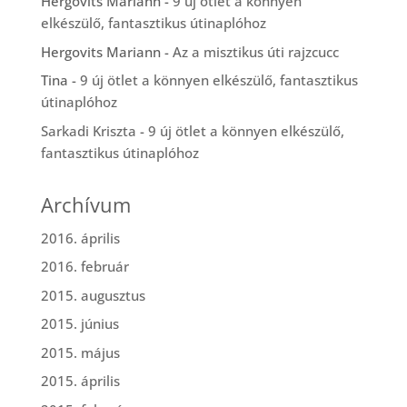
Hergovits Mariann
-
9 új ötlet a könnyen
elkészülő, fantasztikus útinaplóhoz
Hergovits Mariann
-
Az a misztikus úti rajzcucc
Tina
-
9 új ötlet a könnyen elkészülő, fantasztikus
útinaplóhoz
Sarkadi Kriszta
-
9 új ötlet a könnyen elkészülő,
fantasztikus útinaplóhoz
Archívum
2016. április
2016. február
2015. augusztus
2015. június
2015. május
2015. április