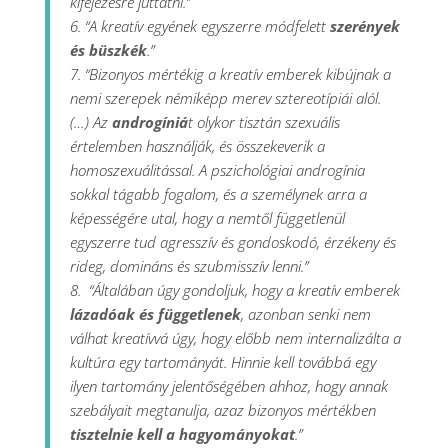
kifejezésre juttatni.”
6. “A kreatív egyének egyszerre módfelett
szerények
és büszkék
.”
7. “Bizonyos mértékig a kreatív emberek kibújnak a
nemi szerepek némiképp merev sztereotípiái alól.
(…) Az
androgíniá
t olykor tisztán szexuális
értelemben használják, és összekeverik a
homoszexuálitással. A pszichológiai androgínia
sokkal tágabb fogalom, és a személynek arra a
képességére utal, hogy a nemtől függetlenül
egyszerre tud agresszív és gondoskodó, érzékeny és
rideg, domináns és szubmisszív lenni.”
8. “Általában úgy gondoljuk, hogy a kreatív emberek
lázadóak és függetlenek
, azonban senki nem
válhat kreatívvá úgy, hogy előbb nem internalizálta a
kultúra egy tartományát. Hinnie kell továbbá egy
ilyen tartomány jelentőségében ahhoz, hogy annak
szebályait megtanulja, azaz bizonyos mértékben
tisztelnie kell a hagyományokat
.”