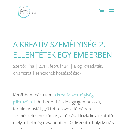
A KREATÍV SZEMÉLYISÉG 2. –
ELLENTÉTEK EGY EMBERBEN
Szerző:
Tina
|
2011. február 24.
|
Blog
,
kreativitás
,
önismeret
|
Nincsenek hozzászólások
Korábban már írtam
a kreatív személyiség
jellemzőiről
, dr. Fodor László egy igen hosszú,
tartalmas listát gyűjtött össze a témában.
Természetesen számos, a témával foglalkozó kutató
mélyedt el még ugyanebben. Csíkszentmihályi Mihály