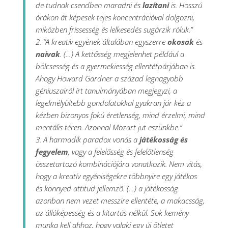
de tudnak csendben maradni és
lazítani
is. Hosszú
órákon át képesek tejes koncentrációval dolgozni,
miközben frissesség és lelkesedés sugárzik róluk.”
2. “A kreatív egyének általában egyszerre
okosak
és
naivak
. (…) A kettősség megjelenhet például a
bölcsesség és a gyermekiesség ellentétpárjában is.
Ahogy Howard Gardner a század legnagyobb
géniuszairól írt tanulmányában megjegyzi, a
legelmélyültebb gondolatokkal gyakran jár kéz a
kézben bizonyos fokú éretlenség, mind érzelmi, mind
mentális téren. Azonnal Mozart jut eszünkbe.”
3. A harmadik paradox vonás a
játékosság és
fegyelem
, vagy a felelősség és felelőtlenség
összetartozó kombinációjára vonatkozik. Nem vitás,
hogy a kreatív egyéniségekre többnyire egy játékos
és könnyed attitüd jellemző. (…) a játékosság
azonban nem vezet messzire ellentéte, a makacsság,
az állóképesség és a kitartás nélkül. Sok kemény
munka kell ahhoz, hogy valaki egy új ötletet