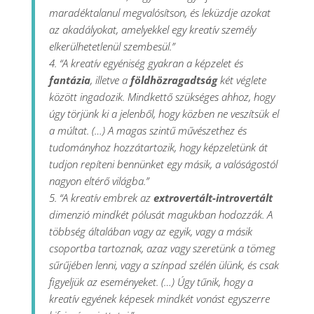
maradéktalanul megvalósítson, és leküzdje azokat
az akadályokat, amelyekkel egy kreatív személy
elkerülhetetlenül szembesül.”
4. “A kreatív egyéniség gyakran a képzelet és
fantázia
, illetve a
földhözragadtság
két véglete
között ingadozik. Mindkettő szükséges ahhoz, hogy
úgy törjünk ki a jelenből, hogy közben ne veszítsük el
a múltat. (…) A magas szintű művészethez és
tudományhoz hozzátartozik, hogy képzeletünk át
tudjon repíteni bennünket egy másik, a valóságostól
nagyon eltérő világba.”
5. “A kreatív embrek az
extrovertált-introvertált
dimenzió mindkét pólusát magukban hodozzák. A
többség általában vagy az egyik, vagy a másik
csoportba tartoznak, azaz vagy szeretünk a tömeg
sűrűjében lenni, vagy a színpad szélén ülünk, és csak
figyeljük az eseményeket. (…) Úgy tűnik, hogy a
kreatív egyének képesek mindkét vonást egyszerre