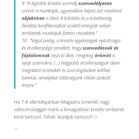
9. “A legtöbb kreatív személy
szenvedélyesen
szereti a munkáját, ugyanakkor képes azt rendkívül
objektíven
is látni. A kötődés és a kötetlenség
(leválás) konfliktusából születő energiát sokan
említették munkájuk fontos részeként.”
10. “Végül pedig, a kreatív egyéniségek nyitottsága
és érzékenysége amellett, hogy
szenvedésnek és
fájdalomnak
teszi ki őket, rengeteg
örömöt
is
nyújt számukra. (…) Nagyobb érzékenységük olyan
megalázó érzéseket és szorongásokat kelthet
bennük, amelyeket többségünk ritkán szokott
érezni.”
Ha 7-8 ellentétpárban Magadra ismertél, nagy
valószínűséggel máris a kimagaslóan kreatív emberek
közé tartozol. Tehát: közéjük tartozol?:-)
—