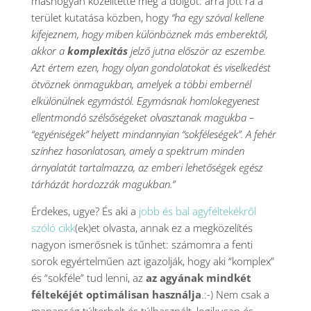
máshogyan közelítette meg a dolgot: arra jött rá a
terület kutatása közben, hogy
“ha egy szóval kellene
kifejeznem, hogy miben különböznek más emberektől,
akkor a
komplexitás
jelző jutna először az eszembe.
Azt értem ezen, hogy olyan gondolatokat és viselkedést
ötvöznek önmagukban, amelyek a többi embernél
elkülönülnek egymástól. Egymásnak homlokegyenest
ellentmondó szélsőségeket olvasztanak magukba –
“egyéniségek” helyett mindannyian “sokféleségek”. A fehér
színhez hasonlatosan, a
mely a spektrum minden
árnyalatát tartalmazza, az emberi lehetőségek egész
tárházát hordozzák magukban.”
Érdekes, ugye? És aki a
jobb és bal agyféltekékről
szóló cikk
(ek)et olvasta, annak ez a megközelítés
nagyon ismerősnek is tűnhet: számomra a fenti
sorok egyértelműen azt igazolják, hogy aki “komplex”
és “sokféle” tud lenni, az
az agyának mindkét
féltekéjét optimálisan használja
.:-) Nem csak a