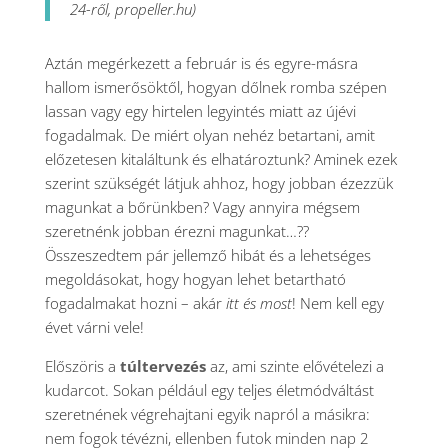
24-ről, propeller.hu)
Aztán megérkezett a február is és egyre-másra
hallom ismerősöktől, hogyan dőlnek romba szépen
lassan vagy egy hirtelen legyintés miatt az újévi
fogadalmak. De miért olyan nehéz betartani, amit
előzetesen kitaláltunk és elhatároztunk? Aminek ezek
szerint szükségét látjuk ahhoz, hogy jobban ézezzük
magunkat a bőrünkben? Vagy annyira mégsem
szeretnénk jobban érezni magunkat…??
Összeszedtem pár jellemző hibát és a lehetséges
megoldásokat, hogy hogyan lehet betartható
fogadalmakat hozni – akár
itt és most
! Nem kell egy
évet várni vele!
Előszöris a
túltervezés
az, ami szinte elővételezi a
kudarcot. Sokan például egy teljes életmódváltást
szeretnének végrehajtani egyik napról a másikra:
nem fogok tévézni, ellenben futok minden nap 2