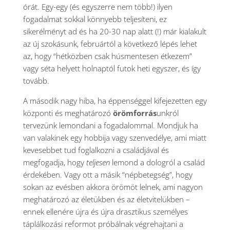
órát. Egy-egy (és egyszerre nem több!) ilyen
fogadalmat sokkal könnyebb teljesíteni, ez
sikerélményt ad és ha 20-30 nap alatt (!) már kialakult
az új szokásunk, februártól a következő lépés lehet
az, hogy “hétközben csak húsmentesen étkezem”
vagy séta helyett holnaptól futok heti egyszer, és így
tovább.
A második nagy hiba, ha éppenséggel kifejezetten egy
központi és meghatározó
örömforrás
unkról
tervezünk lemondani a fogadalommal. Mondjuk ha
van valakinek egy hobbija vagy szenvedélye, ami miatt
kevesebbet tud foglalkozni a családjával és
megfogadja, hogy
teljesen
lemond a dologról a család
érdekében. Vagy ott a másik “népbetegség”, hogy
sokan az evésben akkora örömöt lelnek, ami nagyon
meghatározó az életükben és az életvitelükben –
ennek ellenére újra és újra drasztikus személyes
táplálkozási reformot próbálnak végrehajtani a