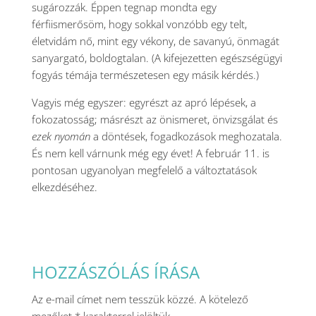
sugározzák. Éppen tegnap mondta egy
férfiismerősöm, hogy sokkal vonzóbb egy telt,
életvidám nő, mint egy vékony, de savanyú, önmagát
sanyargató, boldogtalan. (A kifejezetten egészségügyi
fogyás témája természetesen egy másik kérdés.)
Vagyis még egyszer: egyrészt az apró lépések, a
fokozatosság; másrészt az önismeret, önvizsgálat és
ezek nyomán
a döntések, fogadkozások meghozatala.
És nem kell várnunk még egy évet! A február 11. is
pontosan ugyanolyan megfelelő a változtatások
elkezdéséhez.
HOZZÁSZÓLÁS ÍRÁSA
Az e-mail címet nem tesszük közzé.
A kötelező