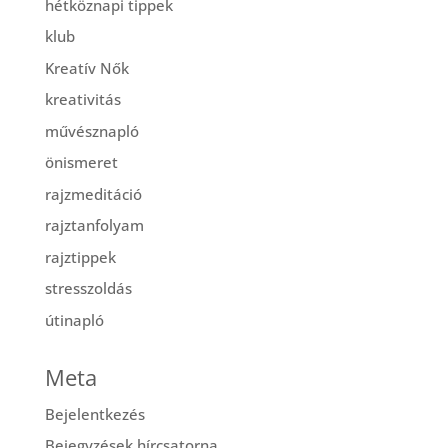
hétköznapi tippek
klub
Kreatív Nők
kreativitás
művésznapló
önismeret
rajzmeditáció
rajztanfolyam
rajztippek
stresszoldás
útinapló
Meta
Bejelentkezés
Bejegyzések hírcsatorna