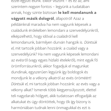
ezzel együtt élünk. Ekkor viszont – és ez az, ami
szerintem
nagyon
fontos – legyünk a tudatában
annak, hogy szinte biztosan
le kell mondanunk a
vágyott másik dologról
, állapotról! Azaz a
példáinknál maradva ha nem vagyunk képesek a
családunk érdekében lemondani a szenvedélyünkről,
elképzelhető, hogy időval a családról kell
lemondanunk, bármilyen durván hangzik is.
Döntsük
el
, mit tartozik jobban hozzánk: a család vagy a
szenvedélyünk? Ha nem vagyunk képesek lemondani
az evésről (vagy egyes hízlaló ételekről), mint egyik fő
örömforrásunkról, akkor fogadjuk el magunkat
dundinak, egyszerűen legyünk így boldogok és
mondjunk le a vékony alkatról az evés öröméért!
Döntsük el
, mi tartozik jobban hozzánk: az evés vagy a
vékony alkat? Ismerek több kiegyensúlyozott, élettel
teli nagydarab hölgyet, akik tudatosan elfogadják az
alkatukat és úgy döntöttek, hogy ők így bizony is
harmóniában tudnak lenni önmagukkal és ezt is