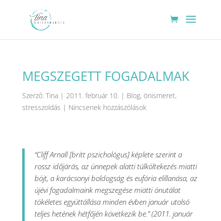
MEGSZEGETT FOGADALMAK
Szerző:
Tina
|
2011. február 10.
|
Blog
,
önismeret
,
stresszoldás
|
Nincsenek hozzászólások
“Cliff Arnall [britt pszichológus] képlete szerint a
rossz időjárás, az ünnepek alatti túlköltekezés miatti
böjt, a karácsonyi boldogság és eufória elillanása, az
újévi fogadalmaink megszegése miatti önutálat
tökéletes együttállása minden évben január utolsó
teljes hetének hétfőjén következik be.” (2011. január