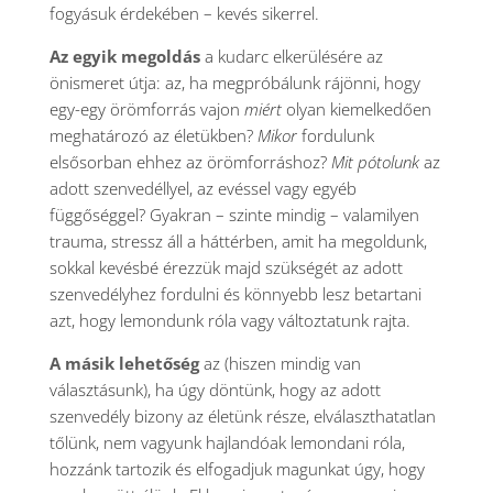
fogyásuk érdekében – kevés sikerrel.
Az egyik megoldás
a kudarc elkerülésére az
önismeret útja: az, ha megpróbálunk rájönni, hogy
egy-egy örömforrás vajon
miért
olyan kiemelkedően
meghatározó az életükben?
Mikor
fordulunk
elsősorban ehhez az örömforráshoz?
Mit pótolunk
az
adott szenvedéllyel, az evéssel vagy egyéb
függőséggel? Gyakran – szinte mindig – valamilyen
trauma, stressz áll a háttérben, amit ha megoldunk,
sokkal kevésbé érezzük majd szükségét az adott
szenvedélyhez fordulni és könnyebb lesz betartani
azt, hogy lemondunk róla vagy változtatunk rajta.
A másik lehetőség
az (hiszen mindig van
választásunk), ha úgy döntünk, hogy az adott
szenvedély bizony az életünk része, elválaszthatatlan
tőlünk, nem vagyunk hajlandóak lemondani róla,
hozzánk tartozik és elfogadjuk magunkat úgy, hogy