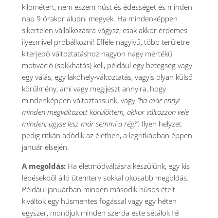
kilométert, nem eszem húst és édességet és minden
nap 9 órakor aludni megyek. Ha mindenképpen
sikertelen vállalkozásra vágysz, csak akkor érdemes
ilyesmivel próbálkozni! Efféle nagyívű, több területre
kiterjedő változtatáshoz nagyon nagy mértékű
motiváció (sokkhatás) kell, például egy betegség vagy
egy válás, egy lakóhely-változtatás, vagyis olyan külső
körülmény, ami vagy megijeszt annyira, hogy
mindenképpen változtassunk, vagy
“ha már ennyi
minden megváltozott körülöttem, akkor változzon vele
minden, úgyse lesz már semmi a régi”
. Ilyen helyzet
pedig ritkán adódik az életben, a legritkábban éppen
január elsején.
A megoldás:
Ha életmódváltásra készülünk, egy kis
lépésekből álló ütemterv sokkal okosabb megoldás.
Például januárban minden második húsos ételt
kiváltok egy húsmentes fogással vagy egy héten
egyszer, mondjuk minden szerda este sétálok fél