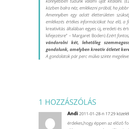
könnyebben tudunk valami újat kitalálni. (E
közben balra néz, emlékezni próbál, ha jobbra
Amennyiben egy adott életterületen szüksé
emlékezés értékes információkat hoz elő, a 
kreativitás általában
egyes új, eredeti és é
kifejezésre” – Margaret Boden)
Ezért fontos
vándorolni két, lehetőleg szemmagas
gondolunk, amelyben kreatív ötletet ker
A gondolatok pár perc múlva szinte megeleven
1 HOZZÁSZÓLÁS
Andi
2011-01-28-n 17:29 közel
érdekes,hogy éppen az előző fo