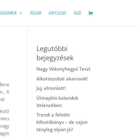
ROGRAMOK
RÓLAM
KAPCSOLAT
ÁSZF
Legutóbbi
bejegyzések
Nagy Vékonyhegyű Teszt
Alkotószobát akaroook!
llene
Juj, elromlott!
en. A
Útinaplós kalandok
al.
Velencében
lkotó
Trendi a felnőtt
nincs
kifestőkönyv – de vajon
vagy
tényleg olyan jó?
agyis