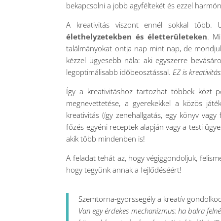
bekapcsolni a jobb agyféltekét és ezzel harm
A kreativitás viszont ennél sokkal több.
élethelyzetekben és életterületeken
. Mi
találmányokat ontja nap mint nap, de mondjuk
kézzel ügyesebb nála: aki egyszerre bevásárol
legoptimálisabb időbeosztással.
EZ is kreativitá
Így a kreativitáshoz tartozhat többek köz
megnevettetése, a gyerekekkel a közös ját
kreativitás (így zenehallgatás, egy könyv vag
főzés egyéni receptek alapján vagy a testi üg
akik több mindenben is!
A feladat tehát az, hogy végiggondoljuk, felis
hogy tegyünk annak a fejlődéséért!
Szemtorna-gyorssegély a kreatív gondolko
Van egy érdekes mechanizmus: ha balra felnéz