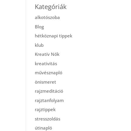
Kategóriák
alkotószoba
Blog
hétköznapi tippek
klub
Kreatív Nők
kreativitás
művésznapló
önismeret
rajzmeditáció
rajztanfolyam
rajztippek
stresszoldás
útinapló