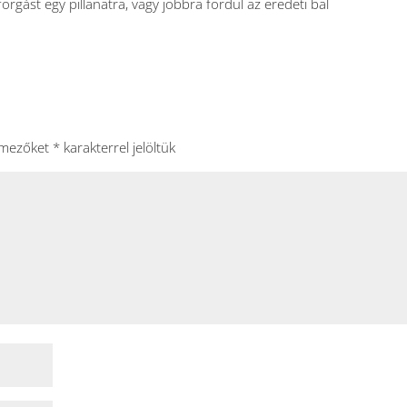
orgást egy pillanatra, vagy jobbra fordul az eredeti bal
 mezőket
*
karakterrel jelöltük