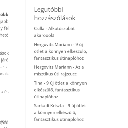
Legutóbbi
zőbb
hozzászólások
újabb
y fél
Csilla
-
Alkotószobát
ehető
akaroook!
Hergovits Mariann
-
9 új
ötlet a könnyen elkészülő,
mások
fantasztikus útinaplóhoz
 járó
se, a
Hergovits Mariann
-
Az a
nnak,
misztikus úti rajzcucc
Tina
-
9 új ötlet a könnyen
elkészülő, fantasztikus
ra és
útinaplóhoz
Sarkadi Kriszta
-
9 új ötlet
a könnyen elkészülő,
fantasztikus útinaplóhoz
felé,