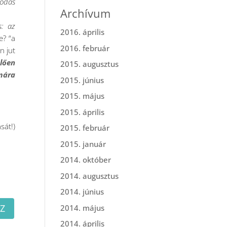
kodás
Archívum
s: az
2016. április
e? “a
2016. február
n jut
elően
2015. augusztus
mára
2015. június
2015. május
2015. április
sát!)
2015. február
2015. január
2014. október
2014. augusztus
2014. június
Z
2014. május
2014. április