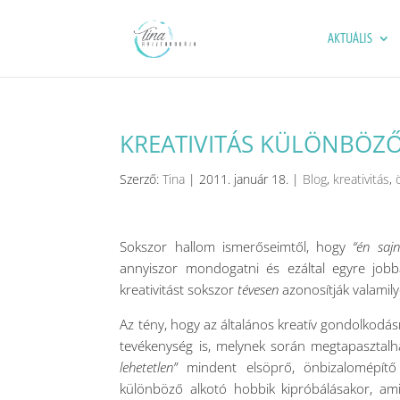
AKTUÁLIS
KREATIVITÁS KÜLÖNBÖZŐ
Szerző:
Tina
|
2011. január 18.
|
Blog
,
kreativitás
,
Sokszor hallom ismerőseimtől, hogy
“én sajn
annyiszor mondogatni és ezáltal egyre jobb
kreativitást sokszor
tévesen
azonosítják valamil
Az tény, hogy az általános kreatív gondolko
tevékenység is, melynek során megtapasztalha
lehetetlen”
mindent elsöprő, önbizalomépít
különböző alkotó hobbik kipróbálásakor, ami