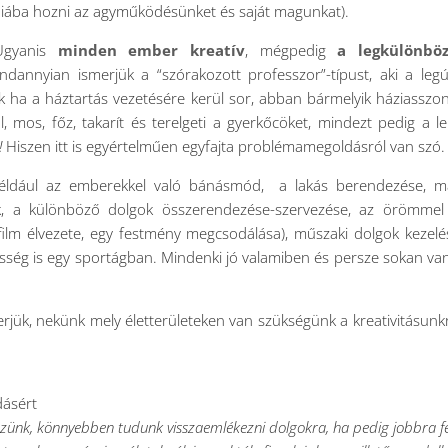
óniába hozni az agyműködésünket és saját magunkat).
 Ugyanis
minden ember kreatív
, mégpedig
a legkülönbö
ndannyian ismerjük a “szórakozott professzor”-típust, aki a leg
 ha a háztartás vezetésére kerül sor, abban bármelyik háziasszon
, mos, főz, takarít és terelgeti a gyerkőcöket, mindezt pedig a l
s!
Hiszen itt is egyértelműen egyfajta problémamegoldásról van szó.
t például az emberekkel való bánásmód, a lakás berendezése, 
ék, a különböző dolgok összerendezése-szervezése, az örömmel
y film élvezete, egy festmény megcsodálása), műszaki dolgok kezelé
yesség is egy sportágban. Mindenki jó valamiben és persze sokan va
merjük, nekünk mely életterületeken van szükségünk a kreativitásunk
dásért
ünk, könnyebben tudunk visszaemlékezni dolgokra, ha pedig jobbra fel