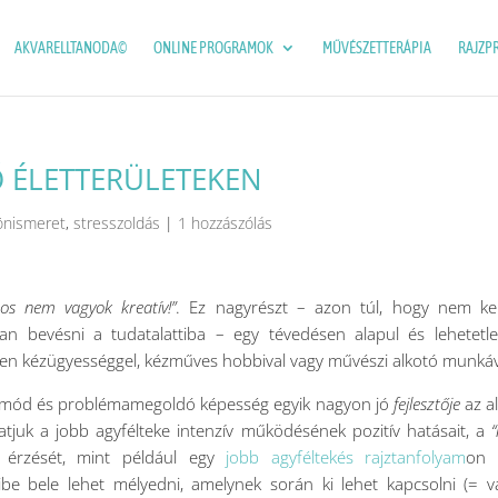
AKVARELLTANODA©
ONLINE PROGRAMOK
MŰVÉSZETTERÁPIA
RAJZP
 ÉLETTERÜLETEKEN
önismeret
,
stresszoldás
|
1 hozzászólás
os nem vagyok kreatív!”
. Ez nagyrészt – azon túl, hogy nem ke
an bevésni a tudatalattiba – egy tévedésen alapul és lehetetl
yen kézügyességgel, kézműves hobbival vagy művészi alkotó munkáv
dásmód és problémamegoldó képesség egyik nagyon jó
fejlesztője
az a
tjuk a jobb agyfélteke intenzív működésének pozitív hatásait, a
“
ő érzését, mint például egy
jobb agyféltekés rajztanfolyam
on 
be bele lehet mélyedni, amelynek során ki lehet kapcsolni (= v