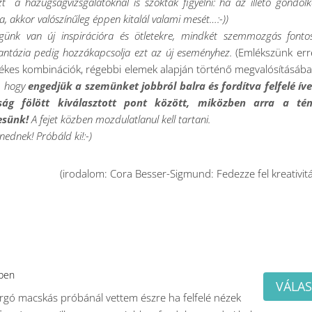
zt a hazugságvizsgálatoknál is szokták figyelni: ha az illető gondol
, akkor valószínűleg éppen kitalál valami mesét…:-))
günk van új inspirációra és ötletekre, mindkét szemmozgás fonto
fantázia pedig hozzákapcsolja ezt az új eseményhez.
(Emlékszünk err
rtékes kombinációk, régebbi elemek alapján történő megvalósításába
, hogy
engedjük a szemünket jobbról balra és fordítva felfelé ív
ság fölött kiválasztott pont között, miközben arra a té
esünk!
A fejet közben mozdulatlanul kell tartani.
ednek! Próbáld ki!:-)
(irodalom: Cora Besser-Sigmund: Fedezze fel kreativitá
ében
VÁLAS
rgó macskás próbánál vettem észre ha felfelé nézek